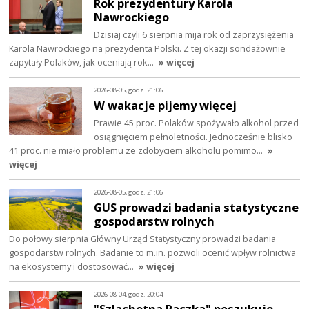
Rok prezydentury Karola
Nawrockiego
Dzisiaj czyli 6 sierpnia mija rok od zaprzysiężenia
Karola Nawrockiego na prezydenta Polski. Z tej okazji sondażownie
zapytały Polaków, jak oceniają rok…
» więcej
2026-08-05, godz. 21:06
W wakacje pijemy więcej
Prawie 45 proc. Polaków spożywało alkohol przed
osiągnięciem pełnoletności. Jednocześnie blisko
41 proc. nie miało problemu ze zdobyciem alkoholu pomimo…
»
więcej
2026-08-05, godz. 21:06
GUS prowadzi badania statystyczne
gospodarstw rolnych
Do połowy sierpnia Główny Urząd Statystyczny prowadzi badania
gospodarstw rolnych. Badanie to m.in. pozwoli ocenić wpływ rolnictwa
na ekosystemy i dostosować…
» więcej
2026-08-04, godz. 20:04
"Szlachetna Paczka" poszukuje