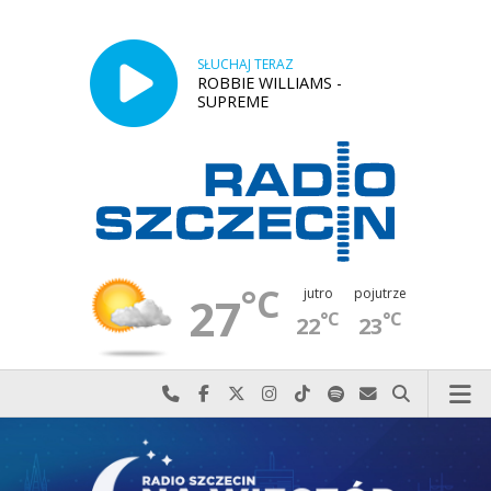
SŁUCHAJ TERAZ
ROBBIE WILLIAMS -
SUPREME
°C
jutro
pojutrze
27
°C
°C
22
23
Najlepiej po prostu do nas zadzwoń
Odwiedź nas na Facebook-u
Odwiedź nas na X
Odwiedź nas na Instagram-ie
Odwiedź nas na TikTok-u
Szukaj nas na Spotify
Wyślij do nas w
Szukaj