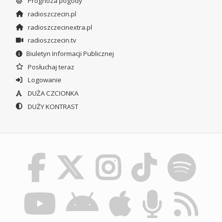
Prognoza pogody
radioszczecin.pl
radioszczecinextra.pl
radioszczecin.tv
Biuletyn Informacji Publicznej
Posłuchaj teraz
Logowanie
DUŻA CZCIONKA
DUŻY KONTRAST