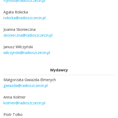
frymus@radioszczecin.pl
Agata Rokicka
rokicka@radioszczecin.pl
Joanna Skonieczna
skonieczna@radioszczecin.pl
Janusz Wilczyński
wilczynski@radioszczecin.pl
Wydawcy
Małgorzata Gwiazda-Elmerych
gwiazda@radioszczecin.pl
Anna Kolmer
kolmer@radioszczecin.pl
Piotr Tolko