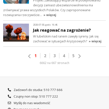
Projekt zakładający wsparcie w podejmowaniu
decyzji zamiast ubezwłasnowolnienia ma
zrównywać prawa wszystkich Polaków. Czy zaproponowane
rozwiązania rzeczywiście…
» więcej
2026-07-30, godz. 16:46
Jak reagować na zagrożenie?
W lubelskim nad ranem zawyły syreny. Jak się
zachować w sytuacjach kryzysowych?
» więcej
1
2
3
4
5
6662 na 667 stronach
Zadzwoń do studia: 510 777 666
Czujny non stop: 510 777 222
Wyślij do nas wiadomość