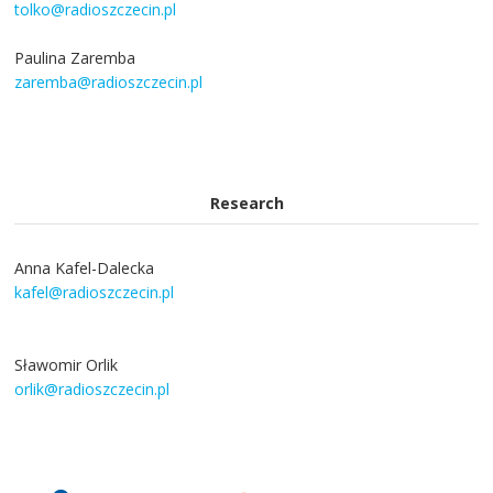
tolko@radioszczecin.pl
Paulina Zaremba
zaremba@radioszczecin.pl
Research
Anna Kafel-Dalecka
kafel@radioszczecin.pl
Sławomir Orlik
orlik@radioszczecin.pl