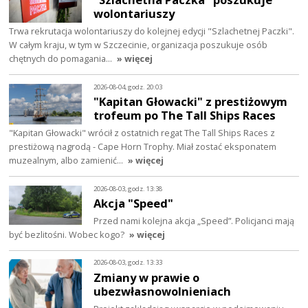
wolontariuszy
Trwa rekrutacja wolontariuszy do kolejnej edycji "Szlachetnej Paczki".
W całym kraju, w tym w Szczecinie, organizacja poszukuje osób
chętnych do pomagania…
» więcej
2026-08-04, godz. 20:03
"Kapitan Głowacki" z prestiżowym
trofeum po The Tall Ships Races
"Kapitan Głowacki" wrócił z ostatnich regat The Tall Ships Races z
prestiżową nagrodą - Cape Horn Trophy. Miał zostać eksponatem
muzealnym, albo zamienić…
» więcej
2026-08-03, godz. 13:38
Akcja "Speed"
Przed nami kolejna akcja „Speed”. Policjanci mają
być bezlitośni. Wobec kogo?
» więcej
2026-08-03, godz. 13:33
Zmiany w prawie o
ubezwłasnowolnieniach