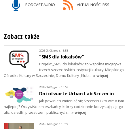
PODCAST AUDIO
AKTUALNOŚCI RSS
Zobacz także
2026-08-06, godz. 13:53
"SMS dla lokalsów"
Projekt „SMS do lokalsów” to wspólna inicjatywa
trzech szczecińskich instytucji kultury: Miejskiego
Ośrodka Kultury w Szczecinie, Domu Kultury „Klub…
» więcej
2026-08-06, godz. 13:52
Dni otwarte Urban Lab Szczecin
Jak powinien zmieniać się Szczecin i kto wie o tym
najlepiej? Oczywiście mieszkańcy, którzy codziennie korzystają z jego
ulic, osiedli i przestrzeni publicznych…
» więcej
2026-08-06, godz. 13:19