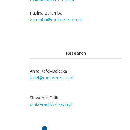
Paulina Zaremba
zaremba@radioszczecin.pl
Research
Anna Kafel-Dalecka
kafel@radioszczecin.pl
Sławomir Orlik
orlik@radioszczecin.pl