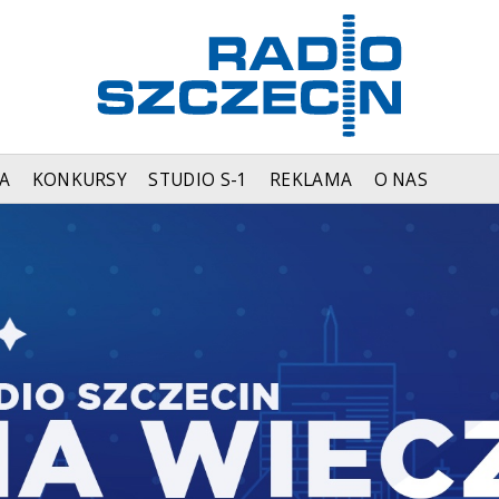
A
KONKURSY
STUDIO S-1
REKLAMA
O NAS