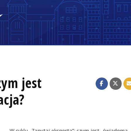
zym jest
cja?
W cyklu „Zapytaj eksperta”: czym jest „świadoma