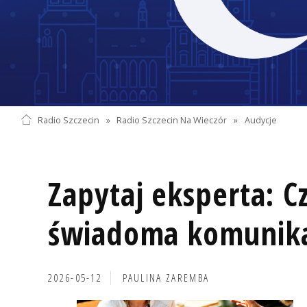
Radio Szczecin
»
Radio Szczecin Na Wieczór
»
Audycje
Zapytaj eksperta: C
świadoma komunika
2026-05-12
PAULINA ZAREMBA