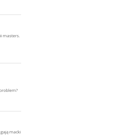
i masters.
n problem?
ęgają macki