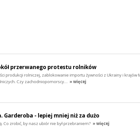
kół przerwanego protestu rolników
ci produkcji rolniczej, zablokowanie importu żywności z Ukrainy i krajów
olniczych. Czy zachodniopomorscy…
» więcej
 Garderoba - lepiej mniej niż za dużo
szą. Co zrobić, by nasz ubiór nie był przebraniem?
» więcej