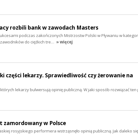
acy rozbili bank w zawodach Masters
sukcesami podczas zakończonych Mistrzostw Polski w Pływaniu w kategori
zawodników do ciężkich tre…
» więcej
i części lekarzy. Sprawiedliwość czy żerowanie na
których lekarzy bulwersują opinię publiczną. W jaki sposób rozwiązać te
nt zamordowany w Polsce
askiej rosyjskiego performera wstrząsnęło opinią publiczną. Jak daleko si