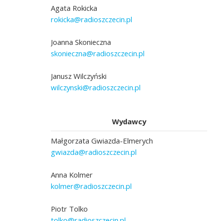
Agata Rokicka
rokicka@radioszczecin.pl
Joanna Skonieczna
skonieczna@radioszczecin.pl
Janusz Wilczyński
wilczynski@radioszczecin.pl
Wydawcy
Małgorzata Gwiazda-Elmerych
gwiazda@radioszczecin.pl
Anna Kolmer
kolmer@radioszczecin.pl
Piotr Tolko
tolko@radioszczecin.pl