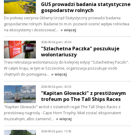
GUS prowadzi badania statystyczne
gospodarstw rolnych
Do połowy sierpnia Główny Urząd Statystyczny prowadzi badania
gospodarstw rolnych. Badanie to m.in. pozwoli ocenić wpływ rolnictwa
na ekosystemy i dostosować…
» więcej
2026-08-04, godz. 20:04
"Szlachetna Paczka" poszukuje
wolontariuszy
Trwa rekrutacja wolontariuszy do kolejnej edycji "Szlachetnej Paczki".
W całym kraju, w tym w Szczecinie, organizacja poszukuje osób
chętnych do pomagania…
» więcej
2026-08-04, godz. 20:03
"Kapitan Głowacki" z prestiżowym
trofeum po The Tall Ships Races
"Kapitan Głowacki" wrócił z ostatnich regat The Tall Ships Races z
prestiżową nagrodą - Cape Horn Trophy. Miał zostać eksponatem
muzealnym, albo zamienić…
» więcej
2026-08-03, godz. 13:38