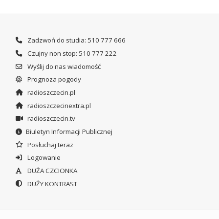
Zadzwoń do studia: 510 777 666
Czujny non stop: 510 777 222
Wyślij do nas wiadomość
Prognoza pogody
radioszczecin.pl
radioszczecinextra.pl
radioszczecin.tv
Biuletyn Informacji Publicznej
Posłuchaj teraz
Logowanie
DUŻA CZCIONKA
DUŻY KONTRAST