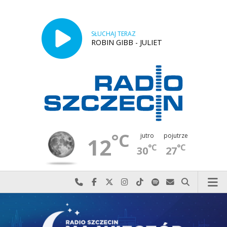
SŁUCHAJ TERAZ
ROBIN GIBB - JULIET
°C
jutro
pojutrze
12
°C
°C
30
27
Najlepiej po prostu do nas zadzwoń
Odwiedź nas na Facebook-u
Odwiedź nas na X
Odwiedź nas na Instagram-ie
Odwiedź nas na TikTok-u
Szukaj nas na Spotify
Wyślij do nas w
Szukaj