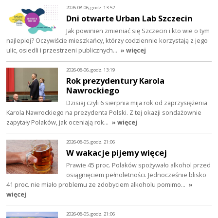
2026-08-06, godz. 13:52
Dni otwarte Urban Lab Szczecin
Jak powinien zmieniać się Szczecin i kto wie o tym
najlepiej? Oczywiście mieszkańcy, którzy codziennie korzystają z jego
ulic, osiedli i przestrzeni publicznych…
» więcej
2026-08-06, godz. 13:19
Rok prezydentury Karola
Nawrockiego
Dzisiaj czyli 6 sierpnia mija rok od zaprzysiężenia
Karola Nawrockiego na prezydenta Polski. Z tej okazji sondażownie
zapytały Polaków, jak oceniają rok…
» więcej
2026-08-05, godz. 21:06
W wakacje pijemy więcej
Prawie 45 proc. Polaków spożywało alkohol przed
osiągnięciem pełnoletności. Jednocześnie blisko
41 proc. nie miało problemu ze zdobyciem alkoholu pomimo…
»
więcej
2026-08-05, godz. 21:06