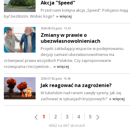
Akcja "Speed"
Przed nami kolejna akcja „Speed”. Policjanci mają
być bezlitośni. Wobec kogo?
» więcej
2026-08-03, godz. 13:33
Zmiany w prawie o
ubezwłasnowolnieniach
Projekt zakładający wsparcie w podejmowaniu
decyzji zamiast ubezwłasnowolnienia ma
zrównywać prawa wszystkich Polaków. Czy zaproponowane
rozwiązania rzeczywiście…
» więcej
2026-07-30, godz. 16:46
Jak reagować na zagrożenie?
W lubelskim nad ranem zawyły syreny. Jak się
zachować w sytuacjach kryzysowych?
» więcej
1
2
3
4
5
6662 na 667 stronach