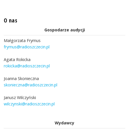
O nas
Gospodarze audycji
Małgorzata Frymus
frymus@radioszczecin.pl
Agata Rokicka
rokicka@radioszczecin.pl
Joanna Skonieczna
skonieczna@radioszczecin.pl
Janusz Wilczyński
wilczynski@radioszczecin.pl
Wydawcy