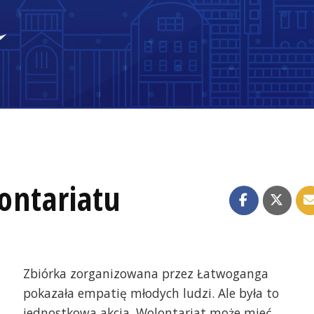
lontariatu
Zbiórka zorganizowana przez Łatwoganga
pokazała empatię młodych ludzi. Ale była to
jednostkowa akcja. Wolontariat może mieć