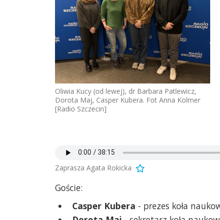
Oliwia Kucy (od lewej), dr Barbara Patlewicz,
Dorota Maj, Casper Kubera. Fot Anna Kolmer
[Radio Szczecin]
Zaprasza Agata Rokicka
Goście:
Casper Kubera
- prezes koła nauk
Dorota Maj
- sekretarz koła nauko