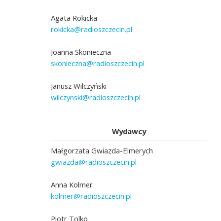
Agata Rokicka
rokicka@radioszczecin.pl
Joanna Skonieczna
skonieczna@radioszczecin.pl
Janusz Wilczyński
wilczynski@radioszczecin.pl
Wydawcy
Małgorzata Gwiazda-Elmerych
gwiazda@radioszczecin.pl
Anna Kolmer
kolmer@radioszczecin.pl
Piotr Tolko