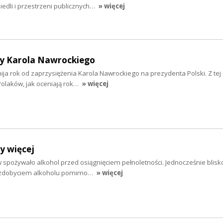
osiedli i przestrzeni publicznych…
» więcej
y Karola Nawrockiego
 mija rok od zaprzysiężenia Karola Nawrockiego na prezydenta Polski. Z tej 
olaków, jak oceniają rok…
» więcej
y więcej
 spożywało alkohol przed osiągnięciem pełnoletności. Jednocześnie blisko
e zdobyciem alkoholu pomimo…
» więcej