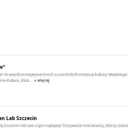
w"
” to wspólna inicjatywa trzech szczecińskich instytucji kultury: Miejskieg
Domu Kultury „Klub…
» więcej
an Lab Szczecin
ię Szczecin i kto wie o tym najlepiej? Oczywiście mieszkańcy, którzy codzi