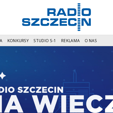
A
KONKURSY
STUDIO S-1
REKLAMA
O NAS