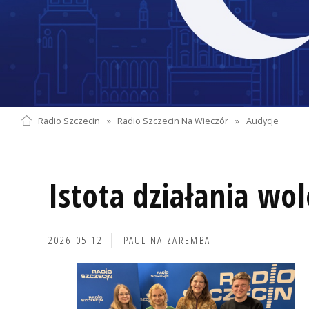
Radio Szczecin
»
Radio Szczecin Na Wieczór
»
Audycje
Istota działania wo
2026-05-12
PAULINA ZAREMBA