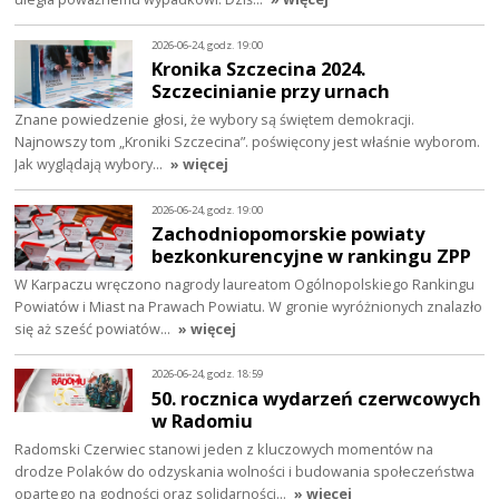
2026-06-24, godz. 19:00
Kronika Szczecina 2024.
Szczecinianie przy urnach
Znane powiedzenie głosi, że wybory są świętem demokracji.
Najnowszy tom „Kroniki Szczecina”. poświęcony jest właśnie wyborom.
Jak wyglądają wybory…
» więcej
2026-06-24, godz. 19:00
Zachodniopomorskie powiaty
bezkonkurencyjne w rankingu ZPP
W Karpaczu wręczono nagrody laureatom Ogólnopolskiego Rankingu
Powiatów i Miast na Prawach Powiatu. W gronie wyróżnionych znalazło
się aż sześć powiatów…
» więcej
2026-06-24, godz. 18:59
50. rocznica wydarzeń czerwcowych
w Radomiu
Radomski Czerwiec stanowi jeden z kluczowych momentów na
drodze Polaków do odzyskania wolności i budowania społeczeństwa
opartego na godności oraz solidarności…
» więcej