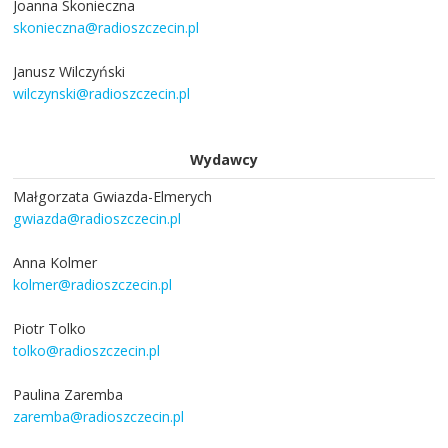
Joanna Skonieczna
skonieczna@radioszczecin.pl
Janusz Wilczyński
wilczynski@radioszczecin.pl
Wydawcy
Małgorzata Gwiazda-Elmerych
gwiazda@radioszczecin.pl
Anna Kolmer
kolmer@radioszczecin.pl
Piotr Tolko
tolko@radioszczecin.pl
Paulina Zaremba
zaremba@radioszczecin.pl