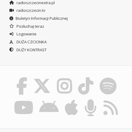
radioszczecinextra.pl
radioszczecin.tv
Biuletyn Informacji Publicznej
Posłuchaj teraz
Logowanie
DUŻA CZCIONKA
DUŻY KONTRAST