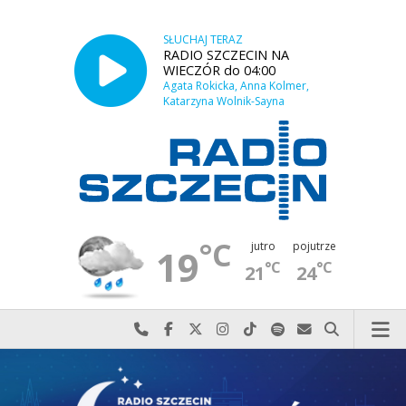
SŁUCHAJ TERAZ
RADIO SZCZECIN NA
WIECZÓR do 04:00
Agata Rokicka, Anna Kolmer,
Katarzyna Wolnik-Sayna
°C
jutro
pojutrze
19
°C
°C
21
24
Najlepiej po prostu do nas zadzwoń
Odwiedź nas na Facebook-u
Odwiedź nas na X
Odwiedź nas na Instagram-ie
Odwiedź nas na TikTok-u
Szukaj nas na Spotify
Wyślij do nas w
Szukaj