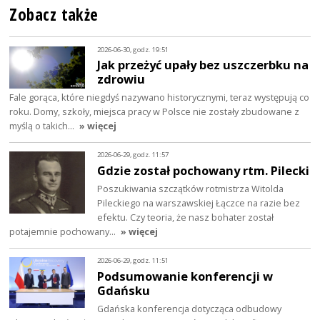
Zobacz także
2026-06-30, godz. 19:51
Jak przeżyć upały bez uszczerbku na
zdrowiu
Fale gorąca, które niegdyś nazywano historycznymi, teraz występują co
roku. Domy, szkoły, miejsca pracy w Polsce nie zostały zbudowane z
myślą o takich…
» więcej
2026-06-29, godz. 11:57
Gdzie został pochowany rtm. Pilecki
Poszukiwania szczątków rotmistrza Witolda
Pileckiego na warszawskiej Łączce na razie bez
efektu. Czy teoria, że nasz bohater został
potajemnie pochowany…
» więcej
2026-06-29, godz. 11:51
Podsumowanie konferencji w
Gdańsku
Gdańska konferencja dotycząca odbudowy