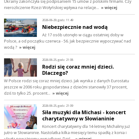
Ukrainy zakończyła się podpisaniem 15 umów z polskimi firmami. Czy
nierozliczenie Rzezi Wołyńskiej wpływa na relacje…
» więcej
2026-06-29, godz. 11:49
Niebezpiecznie nad wodą
Aż 17 osób utonęło w ciągu ostatniej doby w
Polsce, a od początku czerwca - 56. Jak bezpiecznie wypoczywać nad
wodą ?
» więcej
2026-06-25, godz. 21:08
Rodzi się coraz mniej dzieci.
Dlaczego?
W Polsce rodzi się coraz mniej dzieci. Jak wynika z danych Eurostatu
jeszcze w 2006 roku gospodarstwa z dziećmi stanowiły 37 procent,
dziś to tylko 25. procent…
» więcej
2026-06-25, godz. 21:09
Siła muzyki dla Michasi - koncert
charytatywny w Słowianinie
Koncert charytatywny dla 14-letniej Michaliny już
jutro w Słowianinie. Nastolatka kilka miesięcy temu spadłą z konia i
uległa poważnemu wypadkowi. Dziś…
» więcej