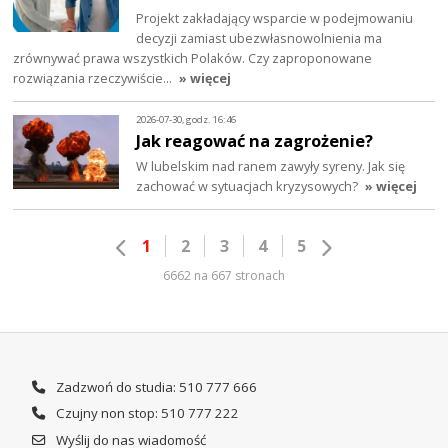
Projekt zakładający wsparcie w podejmowaniu
decyzji zamiast ubezwłasnowolnienia ma
zrównywać prawa wszystkich Polaków. Czy zaproponowane
rozwiązania rzeczywiście…
» więcej
2026-07-30, godz. 16:46
Jak reagować na zagrożenie?
W lubelskim nad ranem zawyły syreny. Jak się
zachować w sytuacjach kryzysowych?
» więcej
1
2
3
4
5
6662 na 667 stronach
Zadzwoń do studia: 510 777 666
Czujny non stop: 510 777 222
Wyślij do nas wiadomość