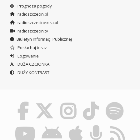
Prognoza pogody
radioszczecin.pl
radioszczecinextra.pl
radioszczecin.tv
Biuletyn Informacji Publicznej
Posłuchaj teraz
Logowanie
DUŻA CZCIONKA
DUŻY KONTRAST