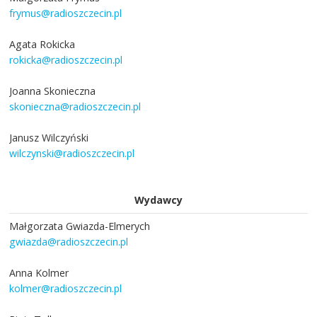
frymus@radioszczecin.pl
Agata Rokicka
rokicka@radioszczecin.pl
Joanna Skonieczna
skonieczna@radioszczecin.pl
Janusz Wilczyński
wilczynski@radioszczecin.pl
Wydawcy
Małgorzata Gwiazda-Elmerych
gwiazda@radioszczecin.pl
Anna Kolmer
kolmer@radioszczecin.pl