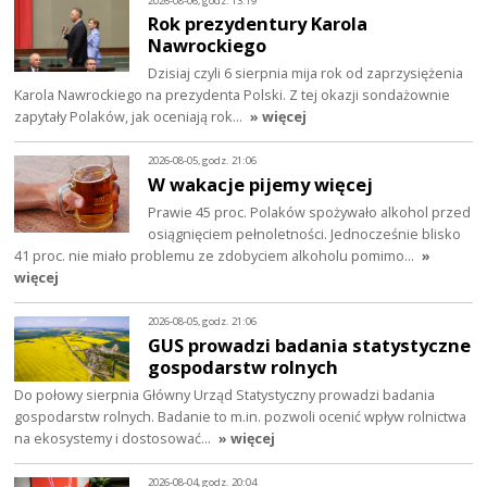
2026-08-06, godz. 13:19
Rok prezydentury Karola
Nawrockiego
Dzisiaj czyli 6 sierpnia mija rok od zaprzysiężenia
Karola Nawrockiego na prezydenta Polski. Z tej okazji sondażownie
zapytały Polaków, jak oceniają rok…
» więcej
2026-08-05, godz. 21:06
W wakacje pijemy więcej
Prawie 45 proc. Polaków spożywało alkohol przed
osiągnięciem pełnoletności. Jednocześnie blisko
41 proc. nie miało problemu ze zdobyciem alkoholu pomimo…
»
więcej
2026-08-05, godz. 21:06
GUS prowadzi badania statystyczne
gospodarstw rolnych
Do połowy sierpnia Główny Urząd Statystyczny prowadzi badania
gospodarstw rolnych. Badanie to m.in. pozwoli ocenić wpływ rolnictwa
na ekosystemy i dostosować…
» więcej
2026-08-04, godz. 20:04