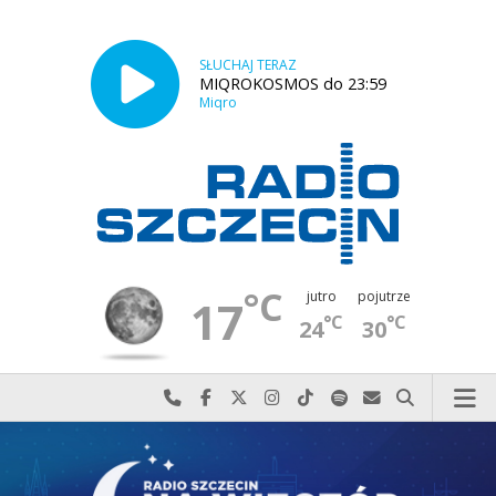
SŁUCHAJ TERAZ
MIQROKOSMOS do 23:59
Miqro
°C
jutro
pojutrze
17
°C
°C
24
30
Najlepiej po prostu do nas zadzwoń
Odwiedź nas na Facebook-u
Odwiedź nas na X
Odwiedź nas na Instagram-ie
Odwiedź nas na TikTok-u
Szukaj nas na Spotify
Wyślij do nas w
Szukaj