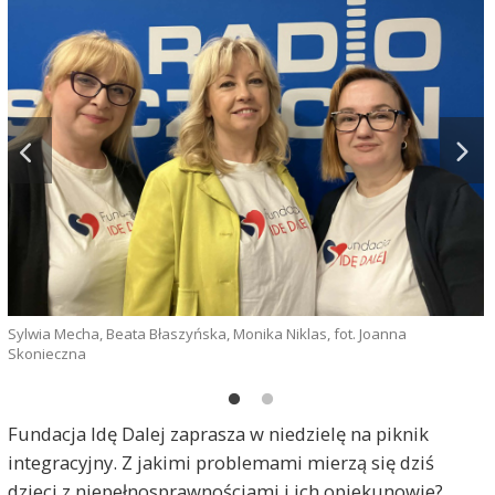
F
Sylwia Mecha, Beata Błaszyńska, Monika Niklas, fot. Joanna
Skonieczna
Fundacja Idę Dalej zaprasza w niedzielę na piknik
integracyjny. Z jakimi problemami mierzą się dziś
dzieci z niepełnosprawnościami i ich opiekunowie?