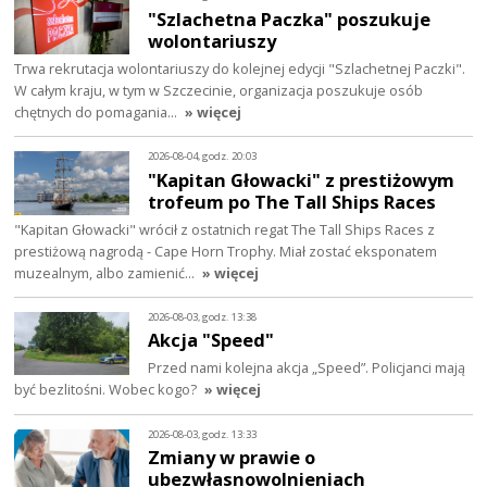
"Szlachetna Paczka" poszukuje
wolontariuszy
Trwa rekrutacja wolontariuszy do kolejnej edycji "Szlachetnej Paczki".
W całym kraju, w tym w Szczecinie, organizacja poszukuje osób
chętnych do pomagania…
» więcej
2026-08-04, godz. 20:03
"Kapitan Głowacki" z prestiżowym
trofeum po The Tall Ships Races
"Kapitan Głowacki" wrócił z ostatnich regat The Tall Ships Races z
prestiżową nagrodą - Cape Horn Trophy. Miał zostać eksponatem
muzealnym, albo zamienić…
» więcej
2026-08-03, godz. 13:38
Akcja "Speed"
Przed nami kolejna akcja „Speed”. Policjanci mają
być bezlitośni. Wobec kogo?
» więcej
2026-08-03, godz. 13:33
Zmiany w prawie o
ubezwłasnowolnieniach