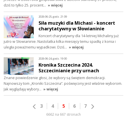
dziś to tylko 25. procent…
» więcej
2026-06-25, godz. 21:09
Siła muzyki dla Michasi - koncert
charytatywny w Słowianinie
Koncert charytatywny dla 14-letniej Michaliny już
jutro w Słowianinie. Nastolatka kilka miesięcy temu spadłą z konia i
uległa poważnemu wypadkowi. Dziś…
» więcej
2026-06-24, godz. 19:00
Kronika Szczecina 2024.
Szczecinianie przy urnach
Znane powiedzenie głosi, że wybory są świętem demokracji.
Najnowszy tom „Kroniki Szczecina”. poświęcony jest właśnie wyborom.
Jak wyglądają wybory…
» więcej
3
4
5
6
7
6662 na 667 stronach