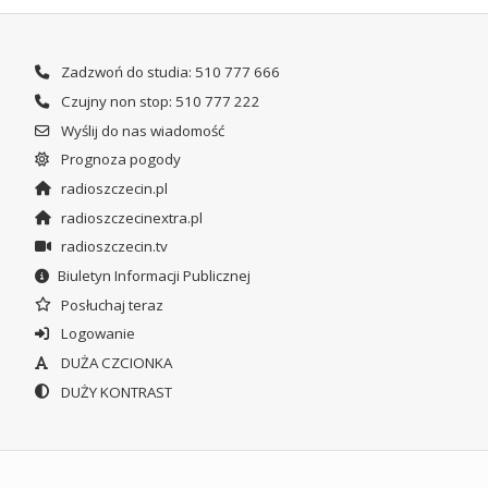
Zadzwoń do studia: 510 777 666
Czujny non stop: 510 777 222
Wyślij do nas wiadomość
Prognoza pogody
radioszczecin.pl
radioszczecinextra.pl
radioszczecin.tv
Biuletyn Informacji Publicznej
Posłuchaj teraz
Logowanie
DUŻA CZCIONKA
DUŻY KONTRAST