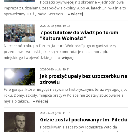
Początki były więcej niż skromne – jednodniowa
impreza z udziałem 8 zespołów z okolicy. A po 46 latach…? I właśnie to
sprawdzimy. Dziś „Radio Szczecin…
» więcej
2026-06-30, godz. 19:53
7 postulatów do władz po forum
"Kultura Wolności"
Niecałe pół roku po forum „Kultura Wolności” jego organizatorzy
przedstawili wnioski. Jakie są rekomendacje dla samorządu
miejskiego i wojewódzkiego…
» więcej
2026-06-30, godz. 19:51
Jak przeżyć upały bez uszczerbku na
zdrowiu
Fale gorąca, które niegdyś nazywano historycznymi, teraz występują co
roku. Domy, szkoły, miejsca pracy w Polsce nie zostały zbudowane z
myślą o takich…
» więcej
2026-06-29, godz. 11:57
Gdzie został pochowany rtm. Pilecki
Poszukiwania szczątków rotmistrza Witolda