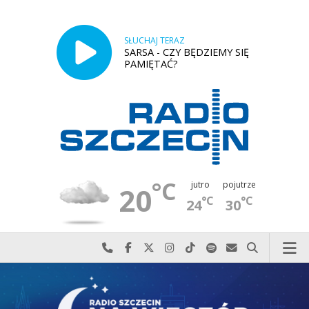
SŁUCHAJ TERAZ
SARSA - CZY BĘDZIEMY SIĘ
PAMIĘTAĆ?
°C
jutro
pojutrze
20
°C
°C
24
30
Najlepiej po prostu do nas zadzwoń
Odwiedź nas na Facebook-u
Odwiedź nas na X
Odwiedź nas na Instagram-ie
Odwiedź nas na TikTok-u
Szukaj nas na Spotify
Wyślij do nas w
Szukaj