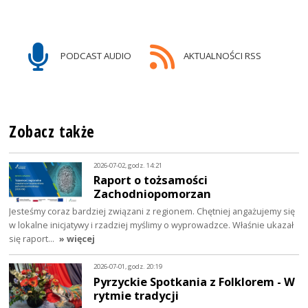
PODCAST AUDIO
AKTUALNOŚCI RSS
Zobacz także
2026-07-02, godz. 14:21
Raport o tożsamości
Zachodniopomorzan
Jesteśmy coraz bardziej związani z regionem. Chętniej angażujemy się
w lokalne inicjatywy i rzadziej myślimy o wyprowadzce. Właśnie ukazał
się raport…
» więcej
2026-07-01, godz. 20:19
Pyrzyckie Spotkania z Folklorem - W
rytmie tradycji