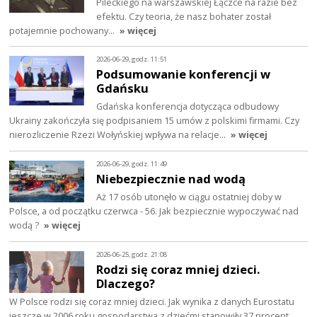
Pileckiego na warszawskiej Łączce na razie bez
efektu. Czy teoria, że nasz bohater został
potajemnie pochowany…
» więcej
2026-06-29, godz. 11:51
Podsumowanie konferencji w
Gdańsku
Gdańska konferencja dotycząca odbudowy
Ukrainy zakończyła się podpisaniem 15 umów z polskimi firmami. Czy
nierozliczenie Rzezi Wołyńskiej wpływa na relacje…
» więcej
2026-06-29, godz. 11:49
Niebezpiecznie nad wodą
Aż 17 osób utonęło w ciągu ostatniej doby w
Polsce, a od początku czerwca - 56. Jak bezpiecznie wypoczywać nad
wodą ?
» więcej
2026-06-25, godz. 21:08
Rodzi się coraz mniej dzieci.
Dlaczego?
W Polsce rodzi się coraz mniej dzieci. Jak wynika z danych Eurostatu
jeszcze w 2006 roku gospodarstwa z dziećmi stanowiły 37 procent,