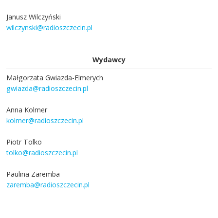
Janusz Wilczyński
wilczynski@radioszczecin.pl
Wydawcy
Małgorzata Gwiazda-Elmerych
gwiazda@radioszczecin.pl
Anna Kolmer
kolmer@radioszczecin.pl
Piotr Tolko
tolko@radioszczecin.pl
Paulina Zaremba
zaremba@radioszczecin.pl