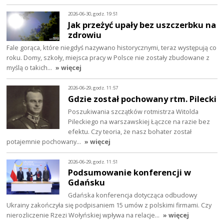
2026-06-30, godz. 19:51
Jak przeżyć upały bez uszczerbku na
zdrowiu
Fale gorąca, które niegdyś nazywano historycznymi, teraz występują co
roku. Domy, szkoły, miejsca pracy w Polsce nie zostały zbudowane z
myślą o takich…
» więcej
2026-06-29, godz. 11:57
Gdzie został pochowany rtm. Pilecki
Poszukiwania szczątków rotmistrza Witolda
Pileckiego na warszawskiej Łączce na razie bez
efektu. Czy teoria, że nasz bohater został
potajemnie pochowany…
» więcej
2026-06-29, godz. 11:51
Podsumowanie konferencji w
Gdańsku
Gdańska konferencja dotycząca odbudowy
Ukrainy zakończyła się podpisaniem 15 umów z polskimi firmami. Czy
nierozliczenie Rzezi Wołyńskiej wpływa na relacje…
» więcej