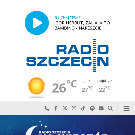
SŁUCHAJ TERAZ
IGOR HERBUT, ZALIA, VITO
BAMBINO - NARESZCIE
°C
jutro
pojutrze
26
°C
°C
27
22
Najlepiej po prostu do nas zadzwoń
Odwiedź nas na Facebook-u
Odwiedź nas na X
Odwiedź nas na Instagram-ie
Odwiedź nas na TikTok-u
Szukaj nas na Spotify
Wyślij do nas w
Szukaj