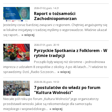
2026-07-02, godz. 14:21
Raport o tożsamości
Zachodniopomorzan
Jesteśmy coraz bardziej związani z regionem. Chętniej angażujemy się
w lokalne inicjatywy i rzadziej myślimy o wyprowadzce. Właśnie ukazał
się raport…
» więcej
2026-07-01, godz. 20:19
Pyrzyckie Spotkania z Folklorem - W
rytmie tradycji
Początki były więcej niż skromne – jednodniowa
impreza z udziałem 8 zespołów z okolicy. A po 46 latach…? I właśnie to
sprawdzimy. Dziś „Radio Szczecin…
» więcej
2026-06-30, godz. 19:53
7 postulatów do władz po forum
"Kultura Wolności"
Niecałe pół roku po forum „Kultura Wolności” jego organizatorzy
przedstawili wnioski. Jakie są rekomendacje dla samorządu
miejskiego i wojewódzkiego…
» więcej