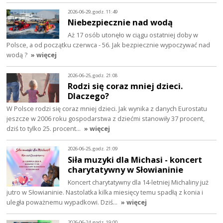
2026-06-29, godz. 11:49
Niebezpiecznie nad wodą
Aż 17 osób utonęło w ciągu ostatniej doby w
Polsce, a od początku czerwca - 56. Jak bezpiecznie wypoczywać nad
wodą ?
» więcej
2026-06-25, godz. 21:08
Rodzi się coraz mniej dzieci.
Dlaczego?
W Polsce rodzi się coraz mniej dzieci. Jak wynika z danych Eurostatu
jeszcze w 2006 roku gospodarstwa z dziećmi stanowiły 37 procent,
dziś to tylko 25. procent…
» więcej
2026-06-25, godz. 21:09
Siła muzyki dla Michasi - koncert
charytatywny w Słowianinie
Koncert charytatywny dla 14-letniej Michaliny już
jutro w Słowianinie. Nastolatka kilka miesięcy temu spadłą z konia i
uległa poważnemu wypadkowi. Dziś…
» więcej
2026-06-24, godz. 19:00