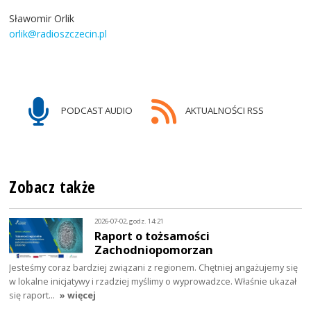
Sławomir Orlik
orlik@radioszczecin.pl
PODCAST AUDIO
AKTUALNOŚCI RSS
Zobacz także
2026-07-02, godz. 14:21
Raport o tożsamości
Zachodniopomorzan
Jesteśmy coraz bardziej związani z regionem. Chętniej angażujemy się
w lokalne inicjatywy i rzadziej myślimy o wyprowadzce. Właśnie ukazał
się raport…
» więcej