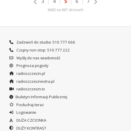
3
4
5
6
7
6662 na 667 stronach
Zadzwoń do studia: 510 777 666
Czujny non stop: 510 777 222
Wyślij do nas wiadomość
Prognoza pogody
radioszczecin.pl
radioszczecinextra.pl
radioszczecin.tv
Biuletyn Informacji Publicznej
Posłuchaj teraz
Logowanie
DUŻA CZCIONKA
DUŻY KONTRAST