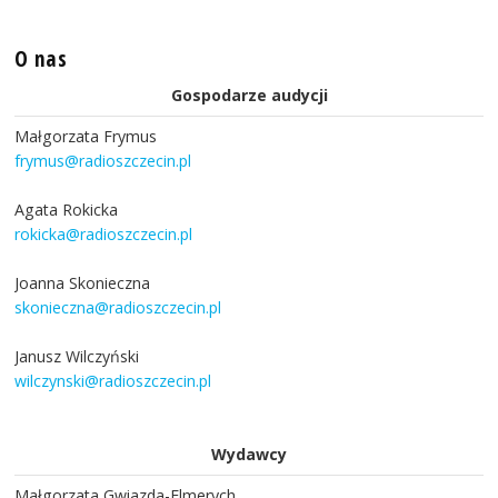
O nas
Gospodarze audycji
Małgorzata Frymus
frymus@radioszczecin.pl
Agata Rokicka
rokicka@radioszczecin.pl
Joanna Skonieczna
skonieczna@radioszczecin.pl
Janusz Wilczyński
wilczynski@radioszczecin.pl
Wydawcy
Małgorzata Gwiazda-Elmerych