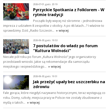
2026-07-01, godz. 20:19
Pyrzyckie Spotkania z Folklorem - W
rytmie tradycji
Początki były więcej niż skromne – jednodniowa
impreza z udziałem 8 zespołów z okolicy. A po 46 latach…? I właśnie to
sprawdzimy. Dziś „Radio Szczecin…
» więcej
2026-06-30, godz. 19:53
7 postulatów do władz po forum
"Kultura Wolności"
Niecałe pół roku po forum „Kultura Wolności” jego organizatorzy
przedstawili wnioski. Jakie są rekomendacje dla samorządu
miejskiego i wojewódzkiego…
» więcej
2026-06-30, godz. 19:51
Jak przeżyć upały bez uszczerbku na
zdrowiu
Fale gorąca, które niegdyś nazywano historycznymi, teraz występują co
roku. Domy, szkoły, miejsca pracy w Polsce nie zostały zbudowane z
myślą o takich…
» więcej