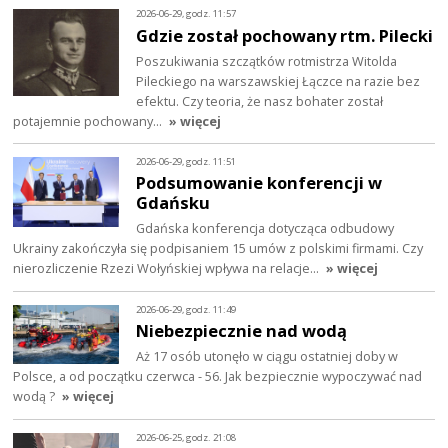
2026-06-29, godz. 11:57
Gdzie został pochowany rtm. Pilecki
Poszukiwania szczątków rotmistrza Witolda
Pileckiego na warszawskiej Łączce na razie bez
efektu. Czy teoria, że nasz bohater został
potajemnie pochowany…
» więcej
2026-06-29, godz. 11:51
Podsumowanie konferencji w
Gdańsku
Gdańska konferencja dotycząca odbudowy
Ukrainy zakończyła się podpisaniem 15 umów z polskimi firmami. Czy
nierozliczenie Rzezi Wołyńskiej wpływa na relacje…
» więcej
2026-06-29, godz. 11:49
Niebezpiecznie nad wodą
Aż 17 osób utonęło w ciągu ostatniej doby w
Polsce, a od początku czerwca - 56. Jak bezpiecznie wypoczywać nad
wodą ?
» więcej
2026-06-25, godz. 21:08