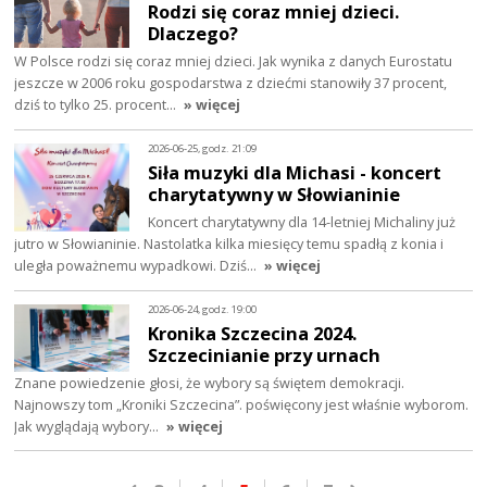
Rodzi się coraz mniej dzieci.
Dlaczego?
W Polsce rodzi się coraz mniej dzieci. Jak wynika z danych Eurostatu
jeszcze w 2006 roku gospodarstwa z dziećmi stanowiły 37 procent,
dziś to tylko 25. procent…
» więcej
2026-06-25, godz. 21:09
Siła muzyki dla Michasi - koncert
charytatywny w Słowianinie
Koncert charytatywny dla 14-letniej Michaliny już
jutro w Słowianinie. Nastolatka kilka miesięcy temu spadłą z konia i
uległa poważnemu wypadkowi. Dziś…
» więcej
2026-06-24, godz. 19:00
Kronika Szczecina 2024.
Szczecinianie przy urnach
Znane powiedzenie głosi, że wybory są świętem demokracji.
Najnowszy tom „Kroniki Szczecina”. poświęcony jest właśnie wyborom.
Jak wyglądają wybory…
» więcej