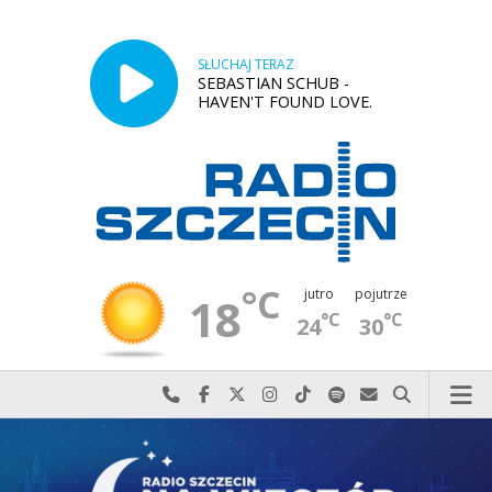
SŁUCHAJ TERAZ
SEBASTIAN SCHUB -
HAVEN'T FOUND LOVE.
°C
jutro
pojutrze
18
°C
°C
24
30
Najlepiej po prostu do nas zadzwoń
Odwiedź nas na Facebook-u
Odwiedź nas na X
Odwiedź nas na Instagram-ie
Odwiedź nas na TikTok-u
Szukaj nas na Spotify
Wyślij do nas w
Szukaj