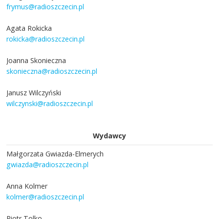
frymus@radioszczecin.pl
Agata Rokicka
rokicka@radioszczecin.pl
Joanna Skonieczna
skonieczna@radioszczecin.pl
Janusz Wilczyński
wilczynski@radioszczecin.pl
Wydawcy
Małgorzata Gwiazda-Elmerych
gwiazda@radioszczecin.pl
Anna Kolmer
kolmer@radioszczecin.pl
Piotr Tolko