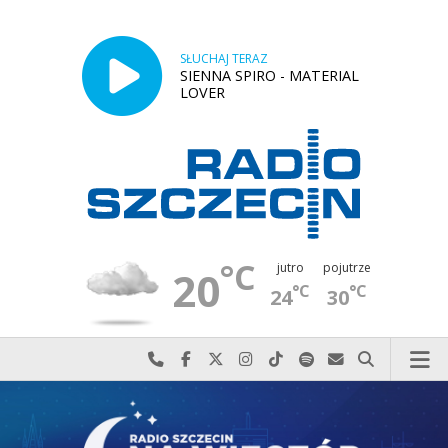
SŁUCHAJ TERAZ
SIENNA SPIRO - MATERIAL
LOVER
°C
jutro
pojutrze
20
°C
°C
24
30
Najlepiej po prostu do nas zadzwoń
Odwiedź nas na Facebook-u
Odwiedź nas na X
Odwiedź nas na Instagram-ie
Odwiedź nas na TikTok-u
Szukaj nas na Spotify
Wyślij do nas w
Szukaj