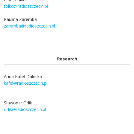
tolko@radioszczecin.pl
Paulina Zaremba
zaremba@radioszczecin.pl
Research
Anna Kafel-Dalecka
kafel@radioszczecin.pl
Sławomir Orlik
orlik@radioszczecin.pl