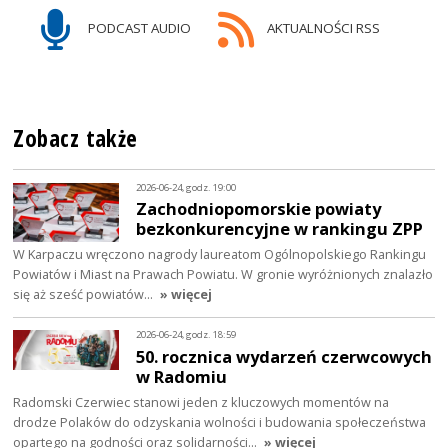
PODCAST AUDIO
AKTUALNOŚCI RSS
Zobacz także
2026-06-24, godz. 19:00
Zachodniopomorskie powiaty
bezkonkurencyjne w rankingu ZPP
W Karpaczu wręczono nagrody laureatom Ogólnopolskiego Rankingu
Powiatów i Miast na Prawach Powiatu. W gronie wyróżnionych znalazło
się aż sześć powiatów…
» więcej
2026-06-24, godz. 18:59
50. rocznica wydarzeń czerwcowych
w Radomiu
Radomski Czerwiec stanowi jeden z kluczowych momentów na
drodze Polaków do odzyskania wolności i budowania społeczeństwa
opartego na godności oraz solidarności…
» więcej