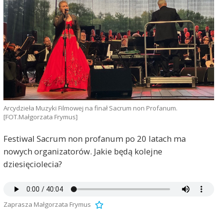
Arcydzieła Muzyki Filmowej na finał Sacrum non Profanum.
[FOT.Małgorzata Frymus]
Festiwal Sacrum non profanum po 20 latach ma
nowych organizatorów. Jakie będą kolejne
dziesięciolecia?
Zaprasza Małgorzata Frymus