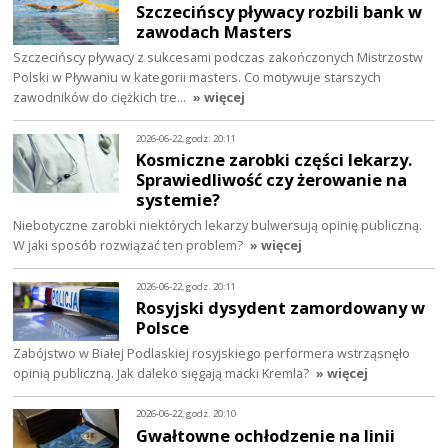
Szczecińscy pływacy rozbili bank w
zawodach Masters
Szczecińscy pływacy z sukcesami podczas zakończonych Mistrzostw
Polski w Pływaniu w kategorii masters. Co motywuje starszych
zawodników do ciężkich tre…
» więcej
2026-06-22, godz. 20:11
Kosmiczne zarobki części lekarzy.
Sprawiedliwość czy żerowanie na
systemie?
Niebotyczne zarobki niektórych lekarzy bulwersują opinię publiczną.
W jaki sposób rozwiązać ten problem?
» więcej
2026-06-22, godz. 20:11
Rosyjski dysydent zamordowany w
Polsce
Zabójstwo w Białej Podlaskiej rosyjskiego performera wstrząsnęło
opinią publiczną. Jak daleko sięgają macki Kremla?
» więcej
2026-06-22, godz. 20:10
Gwałtowne ochłodzenie na linii