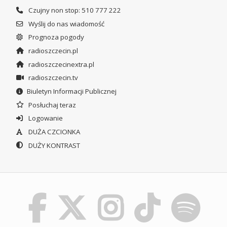
Czujny non stop: 510 777 222
Wyślij do nas wiadomość
Prognoza pogody
radioszczecin.pl
radioszczecinextra.pl
radioszczecin.tv
Biuletyn Informacji Publicznej
Posłuchaj teraz
Logowanie
DUŻA CZCIONKA
DUŻY KONTRAST