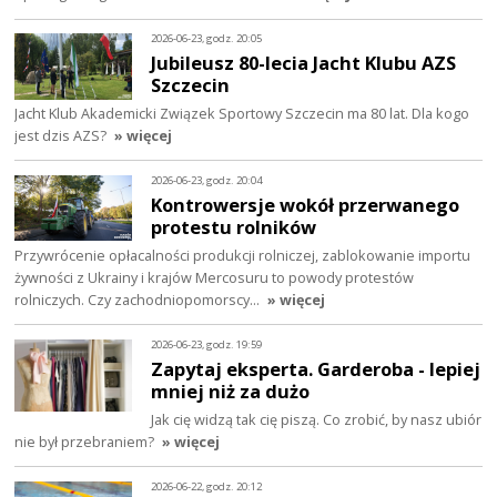
2026-06-23, godz. 20:05
Jubileusz 80-lecia Jacht Klubu AZS
Szczecin
Jacht Klub Akademicki Związek Sportowy Szczecin ma 80 lat. Dla kogo
jest dzis AZS?
» więcej
2026-06-23, godz. 20:04
Kontrowersje wokół przerwanego
protestu rolników
Przywrócenie opłacalności produkcji rolniczej, zablokowanie importu
żywności z Ukrainy i krajów Mercosuru to powody protestów
rolniczych. Czy zachodniopomorscy…
» więcej
2026-06-23, godz. 19:59
Zapytaj eksperta. Garderoba - lepiej
mniej niż za dużo
Jak cię widzą tak cię piszą. Co zrobić, by nasz ubiór
nie był przebraniem?
» więcej
2026-06-22, godz. 20:12