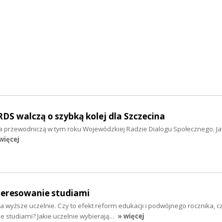
S walczą o szybką kolej dla Szczecina
 przewodniczą w tym roku Wojewódzkiej Radzie Dialogu Społecznego. Jak
więcej
eresowanie studiami
 wyższe uczelnie. Czy to efekt reform edukacji i podwójnego rocznika, 
e studiami? Jakie uczelnie wybierają…
» więcej