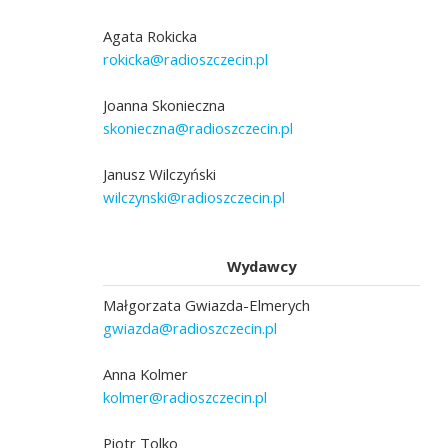
Agata Rokicka
rokicka@radioszczecin.pl
Joanna Skonieczna
skonieczna@radioszczecin.pl
Janusz Wilczyński
wilczynski@radioszczecin.pl
Wydawcy
Małgorzata Gwiazda-Elmerych
gwiazda@radioszczecin.pl
Anna Kolmer
kolmer@radioszczecin.pl
Piotr Tolko