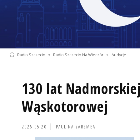
Radio Szczecin
»
Radio Szczecin Na Wieczór
»
Audycje
130 lat Nadmorskiej
Wąskotorowej
2026-05-20
PAULINA ZAREMBA