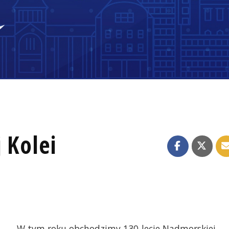
 Kolei
W tym roku obchodzimy 130-lecie Nadmorskiej