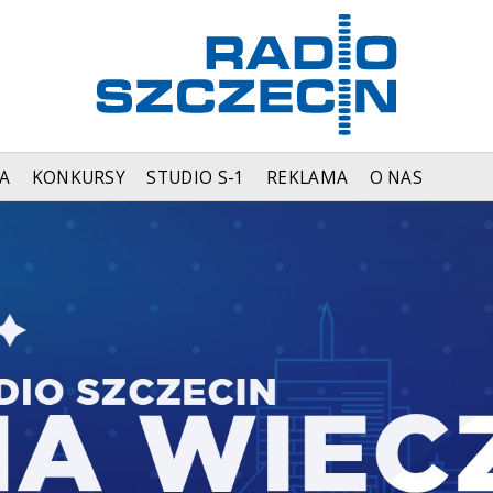
A
KONKURSY
STUDIO S-1
REKLAMA
O NAS