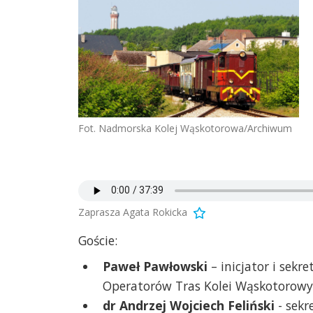
Fot. Nadmorska Kolej Wąskotorowa/Archiwum
Zaprasza Agata Rokicka
Goście:
Paweł Pawłowski
– inicjator i sekr
Operatorów Tras Kolei Wąskotorow
dr Andrzej Wojciech Feliński
- sekr