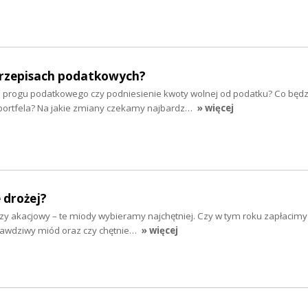
rzepisach podatkowych?
 progu podatkowego czy podniesienie kwoty wolnej od podatku? Co będz
portfela? Na jakie zmiany czekamy najbardz…
» więcej
 drożej?
zy akacjowy – te miody wybieramy najchętniej. Czy w tym roku zapłacimy
prawdziwy miód oraz czy chętnie…
» więcej