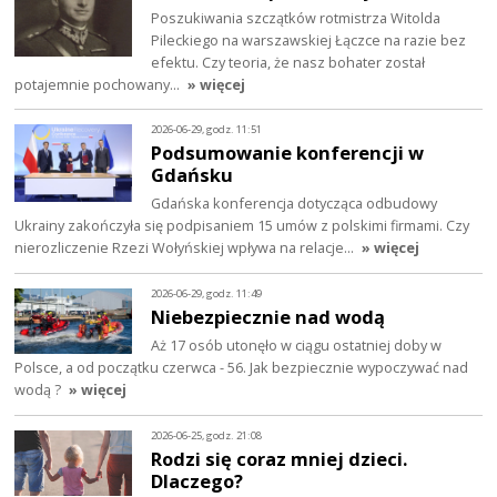
Poszukiwania szczątków rotmistrza Witolda
Pileckiego na warszawskiej Łączce na razie bez
efektu. Czy teoria, że nasz bohater został
potajemnie pochowany…
» więcej
2026-06-29, godz. 11:51
Podsumowanie konferencji w
Gdańsku
Gdańska konferencja dotycząca odbudowy
Ukrainy zakończyła się podpisaniem 15 umów z polskimi firmami. Czy
nierozliczenie Rzezi Wołyńskiej wpływa na relacje…
» więcej
2026-06-29, godz. 11:49
Niebezpiecznie nad wodą
Aż 17 osób utonęło w ciągu ostatniej doby w
Polsce, a od początku czerwca - 56. Jak bezpiecznie wypoczywać nad
wodą ?
» więcej
2026-06-25, godz. 21:08
Rodzi się coraz mniej dzieci.
Dlaczego?