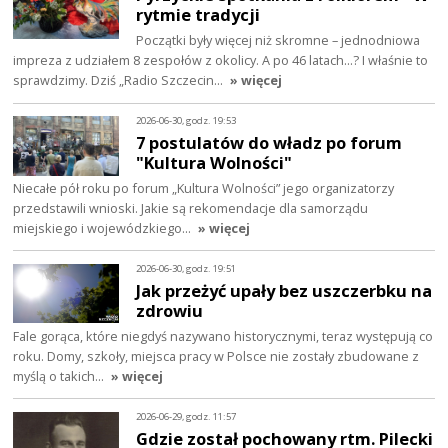
rytmie tradycji
Początki były więcej niż skromne – jednodniowa
impreza z udziałem 8 zespołów z okolicy. A po 46 latach…? I właśnie to
sprawdzimy. Dziś „Radio Szczecin…
» więcej
2026-06-30, godz. 19:53
7 postulatów do władz po forum
"Kultura Wolności"
Niecałe pół roku po forum „Kultura Wolności” jego organizatorzy
przedstawili wnioski. Jakie są rekomendacje dla samorządu
miejskiego i wojewódzkiego…
» więcej
2026-06-30, godz. 19:51
Jak przeżyć upały bez uszczerbku na
zdrowiu
Fale gorąca, które niegdyś nazywano historycznymi, teraz występują co
roku. Domy, szkoły, miejsca pracy w Polsce nie zostały zbudowane z
myślą o takich…
» więcej
2026-06-29, godz. 11:57
Gdzie został pochowany rtm. Pilecki