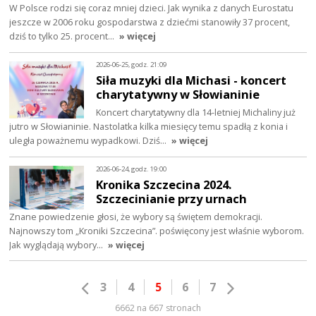
W Polsce rodzi się coraz mniej dzieci. Jak wynika z danych Eurostatu
jeszcze w 2006 roku gospodarstwa z dziećmi stanowiły 37 procent,
dziś to tylko 25. procent…
» więcej
2026-06-25, godz. 21:09
Siła muzyki dla Michasi - koncert
charytatywny w Słowianinie
Koncert charytatywny dla 14-letniej Michaliny już
jutro w Słowianinie. Nastolatka kilka miesięcy temu spadłą z konia i
uległa poważnemu wypadkowi. Dziś…
» więcej
2026-06-24, godz. 19:00
Kronika Szczecina 2024.
Szczecinianie przy urnach
Znane powiedzenie głosi, że wybory są świętem demokracji.
Najnowszy tom „Kroniki Szczecina”. poświęcony jest właśnie wyborom.
Jak wyglądają wybory…
» więcej
3
4
5
6
7
6662 na 667 stronach