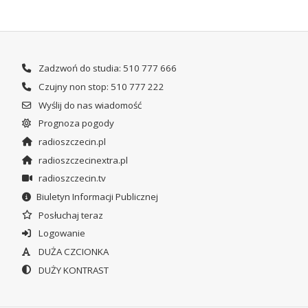
Zadzwoń do studia: 510 777 666
Czujny non stop: 510 777 222
Wyślij do nas wiadomość
Prognoza pogody
radioszczecin.pl
radioszczecinextra.pl
radioszczecin.tv
Biuletyn Informacji Publicznej
Posłuchaj teraz
Logowanie
DUŻA CZCIONKA
DUŻY KONTRAST