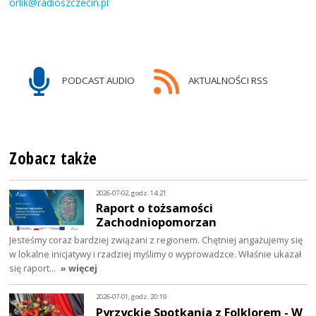
orlik@radioszczecin.pl
PODCAST AUDIO
AKTUALNOŚCI RSS
Zobacz także
2026-07-02, godz. 14:21
Raport o tożsamości
Zachodniopomorzan
Jesteśmy coraz bardziej związani z regionem. Chętniej angażujemy się
w lokalne inicjatywy i rzadziej myślimy o wyprowadzce. Właśnie ukazał
się raport…
» więcej
2026-07-01, godz. 20:19
Pyrzyckie Spotkania z Folklorem - W