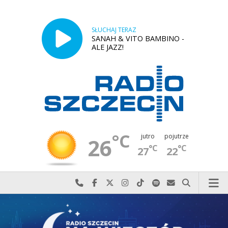
SŁUCHAJ TERAZ
SANAH & VITO BAMBINO -
ALE JAZZ!
°C
jutro
pojutrze
26
°C
°C
27
22
Najlepiej po prostu do nas zadzwoń
Odwiedź nas na Facebook-u
Odwiedź nas na X
Odwiedź nas na Instagram-ie
Odwiedź nas na TikTok-u
Szukaj nas na Spotify
Wyślij do nas w
Szukaj