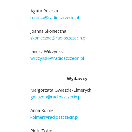
Agata Rokicka
rokicka@radioszczecin.pl
Joanna Skonieczna
skonieczna@radioszczecin.pl
Janusz Wilczyński
wilczynski@radioszczecin.pl
Wydawcy
Małgorzata Gwiazda-Elmerych
gwiazda@radioszczecin.pl
Anna Kolmer
kolmer@radioszczecin.pl
Piotr Tolko