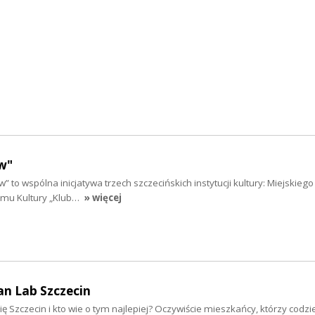
w"
” to wspólna inicjatywa trzech szczecińskich instytucji kultury: Miejskieg
Domu Kultury „Klub…
» więcej
an Lab Szczecin
ię Szczecin i kto wie o tym najlepiej? Oczywiście mieszkańcy, którzy codzi