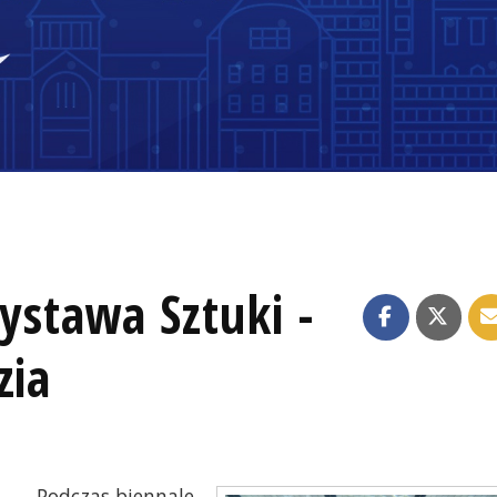
stawa Sztuki -
zia
Podczas biennale