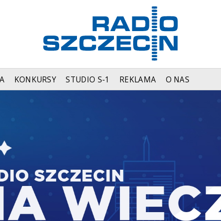
A
KONKURSY
STUDIO S-1
REKLAMA
O NAS