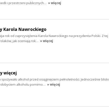
osiedli i przestrzeni publicznych…
» więcej
y Karola Nawrockiego
 mija rok od zaprzysiężenia Karola Nawrockiego na prezydenta Polski. Z tej 
olaków, jak oceniają rok…
» więcej
y więcej
 spożywało alkohol przed osiągnięciem pełnoletności. Jednocześnie blisko
e zdobyciem alkoholu pomimo…
» więcej