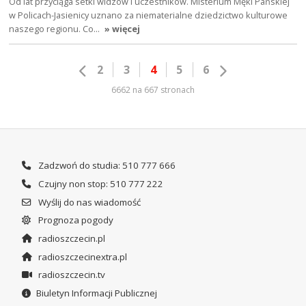
Od lat przyciąga setki widzów i uczestników. Misterium Męki Pańskiej
w Policach-Jasienicy uznano za niematerialne dziedzictwo kulturowe
naszego regionu. Co…
» więcej
2
3
4
5
6
6662 na 667 stronach
Zadzwoń do studia: 510 777 666
Czujny non stop: 510 777 222
Wyślij do nas wiadomość
Prognoza pogody
radioszczecin.pl
radioszczecinextra.pl
radioszczecin.tv
Biuletyn Informacji Publicznej