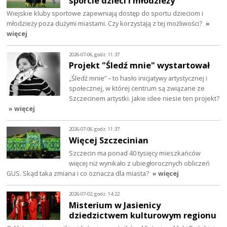
sporcie dzieci i młodzieży
Wiejskie kluby sportowe zapewniają dostęp do sportu dzieciom i
młodzieży poza dużymi miastami. Czy korzystają z tej możliwości?
»
więcej
2026-07-06, godz. 11:37
Projekt "Śledź mnie" wystartował
„Śledź mnie” – to hasło inicjatywy artystycznej i
społecznej, w której centrum są związane ze
Szczecinem artystki. Jakie idee niesie ten projekt?
» więcej
2026-07-06, godz. 11:37
Więcej Szczecinian
Szczecin ma ponad 40 tysięcy mieszkańców
więcej niż wynikało z ubiegłorocznych obliczeń
GUS. Skąd taka zmiana i co oznacza dla miasta?
» więcej
2026-07-02, godz. 14:22
Misterium w Jasienicy
dziedzictwem kulturowym regionu