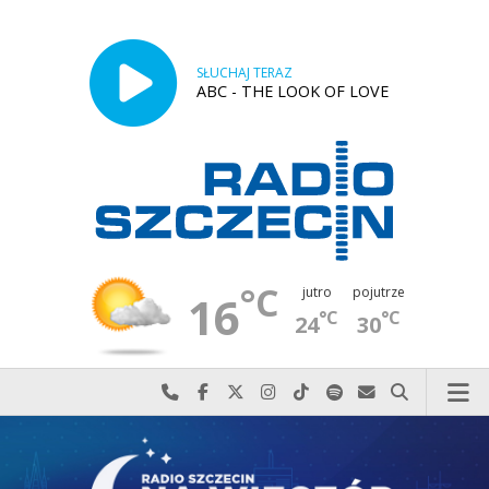
SŁUCHAJ TERAZ
ABC - THE LOOK OF LOVE
°C
jutro
pojutrze
16
°C
°C
24
30
Najlepiej po prostu do nas zadzwoń
Odwiedź nas na Facebook-u
Odwiedź nas na X
Odwiedź nas na Instagram-ie
Odwiedź nas na TikTok-u
Szukaj nas na Spotify
Wyślij do nas w
Szukaj