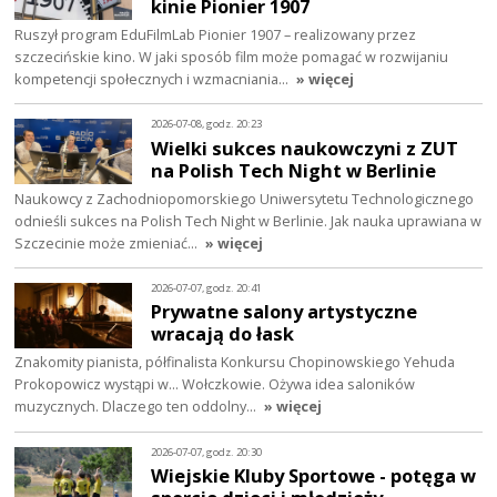
kinie Pionier 1907
Ruszył program EduFilmLab Pionier 1907 – realizowany przez
szczecińskie kino. W jaki sposób film może pomagać w rozwijaniu
kompetencji społecznych i wzmacniania…
» więcej
2026-07-08, godz. 20:23
Wielki sukces naukowczyni z ZUT
na Polish Tech Night w Berlinie
Naukowcy z Zachodniopomorskiego Uniwersytetu Technologicznego
odnieśli sukces na Polish Tech Night w Berlinie. Jak nauka uprawiana w
Szczecinie może zmieniać…
» więcej
2026-07-07, godz. 20:41
Prywatne salony artystyczne
wracają do łask
Znakomity pianista, półfinalista Konkursu Chopinowskiego Yehuda
Prokopowicz wystąpi w… Wołczkowie. Ożywa idea saloników
muzycznych. Dlaczego ten oddolny…
» więcej
2026-07-07, godz. 20:30
Wiejskie Kluby Sportowe - potęga w