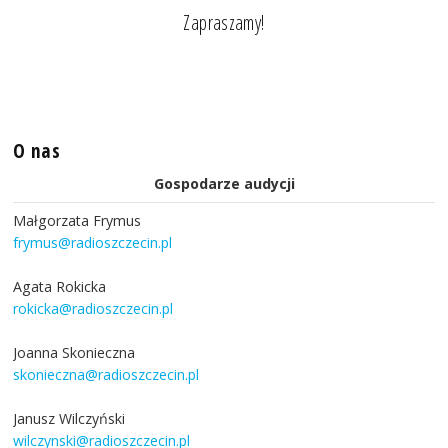
Zapraszamy!
O nas
Gospodarze audycji
Małgorzata Frymus
frymus@radioszczecin.pl
Agata Rokicka
rokicka@radioszczecin.pl
Joanna Skonieczna
skonieczna@radioszczecin.pl
Janusz Wilczyński
wilczynski@radioszczecin.pl