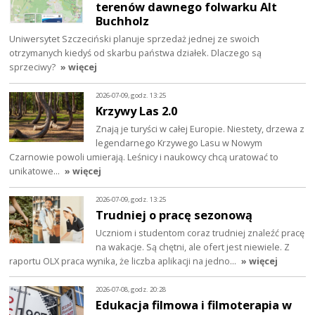
terenów dawnego folwarku Alt
Buchholz
Uniwersytet Szczeciński planuje sprzedaż jednej ze swoich
otrzymanych kiedyś od skarbu państwa działek. Dlaczego są
sprzeciwy?
» więcej
2026-07-09, godz. 13:25
Krzywy Las 2.0
Znają je turyści w całej Europie. Niestety, drzewa z
legendarnego Krzywego Lasu w Nowym
Czarnowie powoli umierają. Leśnicy i naukowcy chcą uratować to
unikatowe…
» więcej
2026-07-09, godz. 13:25
Trudniej o pracę sezonową
Uczniom i studentom coraz trudniej znaleźć pracę
na wakacje. Są chętni, ale ofert jest niewiele. Z
raportu OLX praca wynika, że liczba aplikacji na jedno…
» więcej
2026-07-08, godz. 20:28
Edukacja filmowa i filmoterapia w