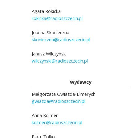
Agata Rokicka
rokicka@radioszczecin.pl
Joanna Skonieczna
skonieczna@radioszczecin.pl
Janusz Wilczyński
wilczynski@radioszczecin.pl
Wydawcy
Małgorzata Gwiazda-Elmerych
gwiazda@radioszczecin.pl
Anna Kolmer
kolmer@radioszczecin.pl
Piotr Tolko