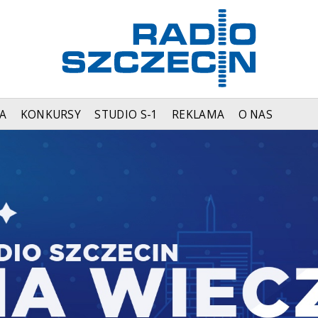
A
KONKURSY
STUDIO S-1
REKLAMA
O NAS