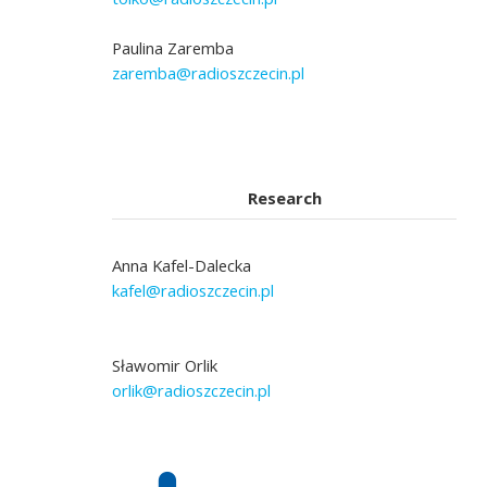
Paulina Zaremba
zaremba@radioszczecin.pl
Research
Anna Kafel-Dalecka
kafel@radioszczecin.pl
Sławomir Orlik
orlik@radioszczecin.pl