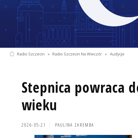
Radio Szczecin
»
Radio Szczecin Na Wieczór
»
Audycje
Stepnica powraca do
wieku
2026-05-21
PAULINA ZAREMBA