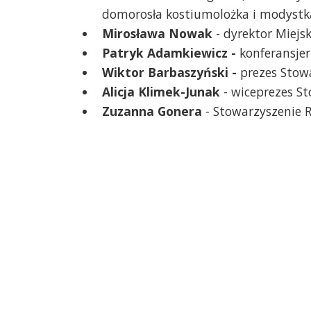
domorosła kostiumolożka i modystk
Mirosława Nowak
- dyrektor Miejs
Patryk Adamkiewicz -
konferansjer
Wiktor Barbaszyński -
prezes Stowa
Alicja Klimek-Junak
- wiceprezes S
Zuzanna Gonera
- Stowarzyszenie 