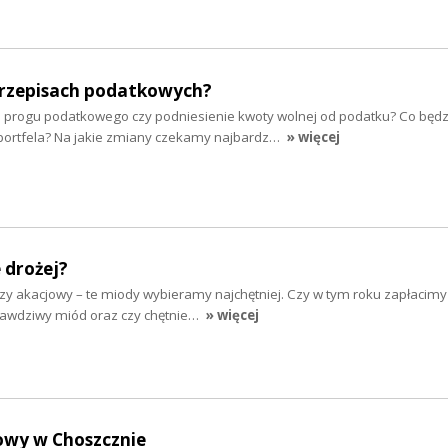
rzepisach podatkowych?
 progu podatkowego czy podniesienie kwoty wolnej od podatku? Co będz
portfela? Na jakie zmiany czekamy najbardz…
» więcej
 drożej?
zy akacjowy – te miody wybieramy najchętniej. Czy w tym roku zapłacimy
prawdziwy miód oraz czy chętnie…
» więcej
owy w Choszcznie