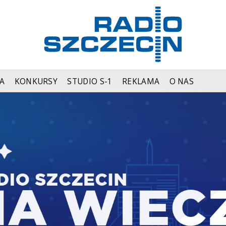
A
KONKURSY
STUDIO S-1
REKLAMA
O NAS