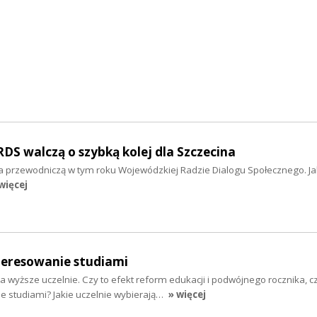
S walczą o szybką kolej dla Szczecina
 przewodniczą w tym roku Wojewódzkiej Radzie Dialogu Społecznego. Jak
więcej
eresowanie studiami
 wyższe uczelnie. Czy to efekt reform edukacji i podwójnego rocznika, 
e studiami? Jakie uczelnie wybierają…
» więcej