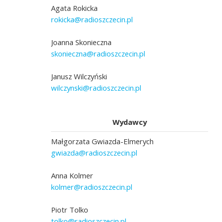
Agata Rokicka
rokicka@radioszczecin.pl
Joanna Skonieczna
skonieczna@radioszczecin.pl
Janusz Wilczyński
wilczynski@radioszczecin.pl
Wydawcy
Małgorzata Gwiazda-Elmerych
gwiazda@radioszczecin.pl
Anna Kolmer
kolmer@radioszczecin.pl
Piotr Tolko
tolko@radioszczecin.pl