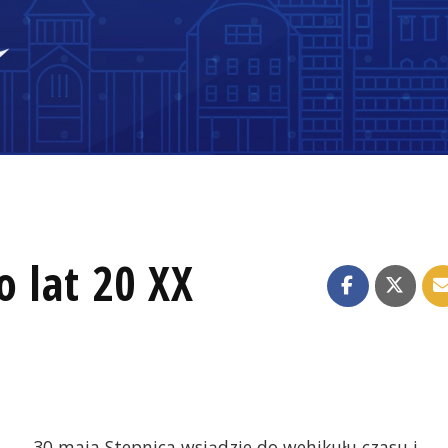
 lat 20 XX
30 maja Stepnica wsiądzie do wehikułu czasu i…