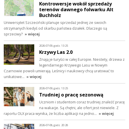
Kontrowersje wokół sprzedaży
terenów dawnego folwarku Alt
Buchholz
Uniwersytet Szczeciński planuje sprzedaż jednej ze swoich
otrzymanych kiedyś od skarbu państwa działek. Dlaczego są
sprzeciwy?
» więcej
2026-07-09, godz. 13:25
Krzywy Las 2.0
Znają je turyści w całej Europie. Niestety, drzewa z
legendarnego Krzywego Lasu w Nowym
Czarnowie powoli umierają. Leśnicy i naukowcy chcą uratować to
unikatowe…
» więcej
2026-07-09, godz. 13:25
Trudniej o pracę sezonową
Uczniom i studentom coraz trudniej znaleźć pracę
na wakacje. Są chętni, ale ofert jest niewiele. Z
raportu OLX praca wynika, że liczba aplikacji na jedno…
» więcej
2026-07-08, godz. 20:28