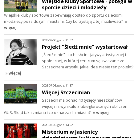
Wiejskie Kluby Sportowe - potęga w
sporcie dzieci i młodzieży
Wiejskie kluby sportowe zapewniają dostęp do sportu dzieciom i
młodzieży poza dużymi miastami. Czy korzystają z tej możliwości?
»
więcej
2026-07-06, godz. 11:37
Projekt "Śledź mnie" wystartował
„Śledź mnie” – to hasło inicjatywy artystycznej i
społecznej, w której centrum są związane ze
Szczecinem artystki. Jakie idee niesie ten projekt?
» więcej
2026-07-06, godz. 11:37
Więcej Szczecinian
Szczecin ma ponad 40 tysięcy mieszkańców
więcej niż wynikało z ubiegłorocznych obliczeń
GUS. Skąd taka zmiana i co oznacza dla miasta?
» więcej
2026-07-02, godz. 14:22
Misterium w Jasienicy
dziedzictwem kulturowym regionu