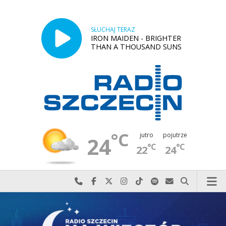
SŁUCHAJ TERAZ
IRON MAIDEN - BRIGHTER
THAN A THOUSAND SUNS
°C
jutro
pojutrze
24
°C
°C
22
24
Najlepiej po prostu do nas zadzwoń
Odwiedź nas na Facebook-u
Odwiedź nas na X
Odwiedź nas na Instagram-ie
Odwiedź nas na TikTok-u
Szukaj nas na Spotify
Wyślij do nas w
Szukaj