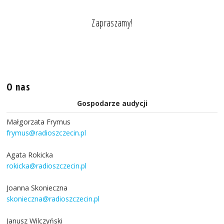
Zapraszamy!
O nas
Gospodarze audycji
Małgorzata Frymus
frymus@radioszczecin.pl
Agata Rokicka
rokicka@radioszczecin.pl
Joanna Skonieczna
skonieczna@radioszczecin.pl
Janusz Wilczyński