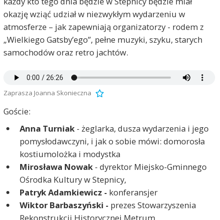
każdy kto tego dnia będzie w Stepnicy będzie miał
okazję wziąć udział w niezwykłym wydarzeniu w
atmosferze – jak zapewniają organizatorzy - rodem z
„Wielkiego Gatsby’ego”, pełne muzyki, szyku, starych
samochodów oraz retro jachtów.
Zaprasza Joanna Skonieczna
Goście:
Anna Turniak
- żeglarka, dusza wydarzenia i jego
pomysłodawczyni, i jak o sobie mówi: domorosła
kostiumolożka i modystka
Mirosława Nowak
- dyrektor Miejsko-Gminnego
Ośrodka Kultury w Stepnicy,
Patryk Adamkiewicz -
konferansjer
Wiktor Barbaszyński -
prezes Stowarzyszenia
Rekonstrukcji Historycznej Metrum