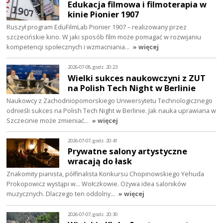
Edukacja filmowa i filmoterapia w
kinie Pionier 1907
Ruszył program EduFilmLab Pionier 1907 – realizowany przez
szczecińskie kino. W jaki sposób film może pomagać w rozwijaniu
kompetencji społecznych i wzmacniania…
» więcej
2026-07-08, godz. 20:23
Wielki sukces naukowczyni z ZUT
na Polish Tech Night w Berlinie
Naukowcy z Zachodniopomorskiego Uniwersytetu Technologicznego
odnieśli sukces na Polish Tech Night w Berlinie. Jak nauka uprawiana w
Szczecinie może zmieniać…
» więcej
2026-07-07, godz. 20:41
Prywatne salony artystyczne
wracają do łask
Znakomity pianista, półfinalista Konkursu Chopinowskiego Yehuda
Prokopowicz wystąpi w… Wołczkowie. Ożywa idea saloników
muzycznych. Dlaczego ten oddolny…
» więcej
2026-07-07, godz. 20:30