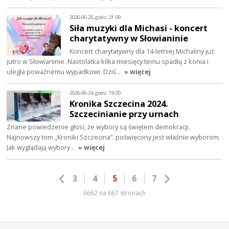
2026-06-25, godz. 21:09
Siła muzyki dla Michasi - koncert
charytatywny w Słowianinie
Koncert charytatywny dla 14-letniej Michaliny już
jutro w Słowianinie. Nastolatka kilka miesięcy temu spadłą z konia i
uległa poważnemu wypadkowi. Dziś…
» więcej
2026-06-24, godz. 19:00
Kronika Szczecina 2024.
Szczecinianie przy urnach
Znane powiedzenie głosi, że wybory są świętem demokracji.
Najnowszy tom „Kroniki Szczecina”. poświęcony jest właśnie wyborom.
Jak wyglądają wybory…
» więcej
3
4
5
6
7
6662 na 667 stronach