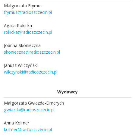
Małgorzata Frymus
frymus@radioszczecin.pl
Agata Rokicka
rokicka@radioszczecin.pl
Joanna Skonieczna
skonieczna@radioszczecin.pl
Janusz Wilczyński
wilczynski@radioszczecin.pl
Wydawcy
Małgorzata Gwiazda-Elmerych
gwiazda@radioszczecin.pl
Anna Kolmer
kolmer@radioszczecin.pl