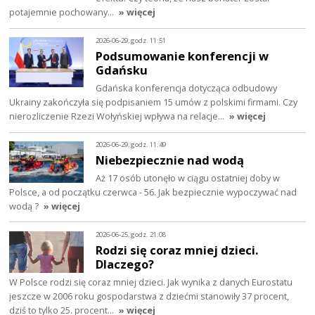
potajemnie pochowany…
» więcej
2026-06-29, godz. 11:51
Podsumowanie konferencji w
Gdańsku
Gdańska konferencja dotycząca odbudowy
Ukrainy zakończyła się podpisaniem 15 umów z polskimi firmami. Czy
nierozliczenie Rzezi Wołyńskiej wpływa na relacje…
» więcej
2026-06-29, godz. 11:49
Niebezpiecznie nad wodą
Aż 17 osób utonęło w ciągu ostatniej doby w
Polsce, a od początku czerwca - 56. Jak bezpiecznie wypoczywać nad
wodą ?
» więcej
2026-06-25, godz. 21:08
Rodzi się coraz mniej dzieci.
Dlaczego?
W Polsce rodzi się coraz mniej dzieci. Jak wynika z danych Eurostatu
jeszcze w 2006 roku gospodarstwa z dziećmi stanowiły 37 procent,
dziś to tylko 25. procent…
» więcej