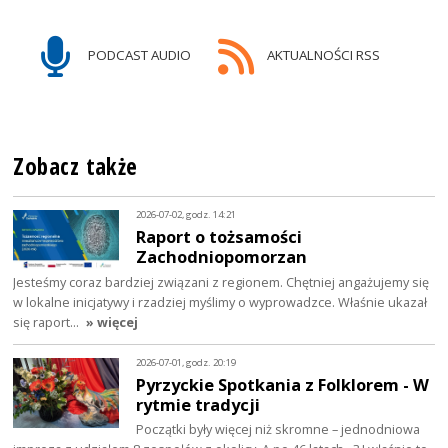
PODCAST AUDIO
AKTUALNOŚCI RSS
Zobacz także
2026-07-02, godz. 14:21
Raport o tożsamości
Zachodniopomorzan
Jesteśmy coraz bardziej związani z regionem. Chętniej angażujemy się
w lokalne inicjatywy i rzadziej myślimy o wyprowadzce. Właśnie ukazał
się raport…
» więcej
2026-07-01, godz. 20:19
Pyrzyckie Spotkania z Folklorem - W
rytmie tradycji
Początki były więcej niż skromne – jednodniowa