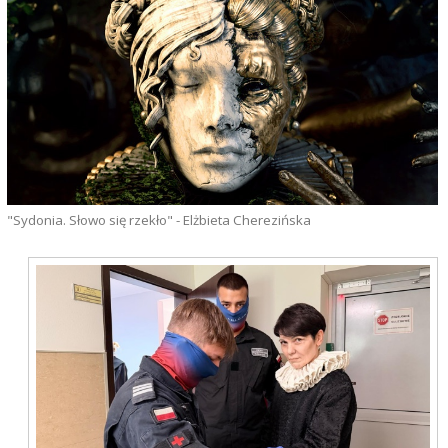
"Sydonia. Słowo się rzekło" - Elżbieta Cherezińska