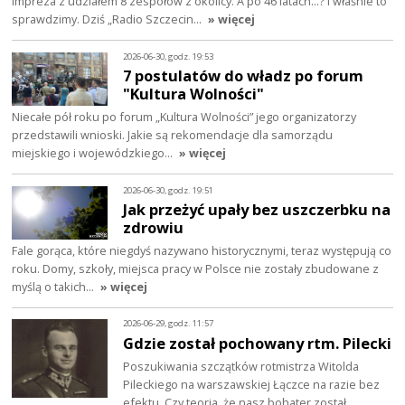
impreza z udziałem 8 zespołów z okolicy. A po 46 latach…? I właśnie to
sprawdzimy. Dziś „Radio Szczecin…
» więcej
2026-06-30, godz. 19:53
7 postulatów do władz po forum
"Kultura Wolności"
Niecałe pół roku po forum „Kultura Wolności” jego organizatorzy
przedstawili wnioski. Jakie są rekomendacje dla samorządu
miejskiego i wojewódzkiego…
» więcej
2026-06-30, godz. 19:51
Jak przeżyć upały bez uszczerbku na
zdrowiu
Fale gorąca, które niegdyś nazywano historycznymi, teraz występują co
roku. Domy, szkoły, miejsca pracy w Polsce nie zostały zbudowane z
myślą o takich…
» więcej
2026-06-29, godz. 11:57
Gdzie został pochowany rtm. Pilecki
Poszukiwania szczątków rotmistrza Witolda
Pileckiego na warszawskiej Łączce na razie bez
efektu. Czy teoria, że nasz bohater został