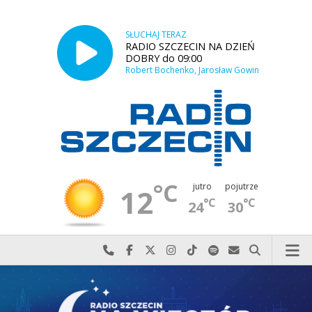
SŁUCHAJ TERAZ
RADIO SZCZECIN NA DZIEŃ
DOBRY do 09:00
Robert Bochenko, Jarosław Gowin
°C
jutro
pojutrze
12
°C
°C
24
30
Najlepiej po prostu do nas zadzwoń
Odwiedź nas na Facebook-u
Odwiedź nas na X
Odwiedź nas na Instagram-ie
Odwiedź nas na TikTok-u
Szukaj nas na Spotify
Wyślij do nas w
Szukaj