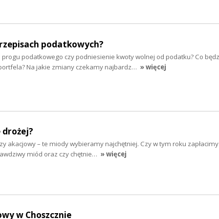
rzepisach podatkowych?
 progu podatkowego czy podniesienie kwoty wolnej od podatku? Co będz
portfela? Na jakie zmiany czekamy najbardz…
» więcej
 drożej?
zy akacjowy – te miody wybieramy najchętniej. Czy w tym roku zapłacimy
prawdziwy miód oraz czy chętnie…
» więcej
owy w Choszcznie