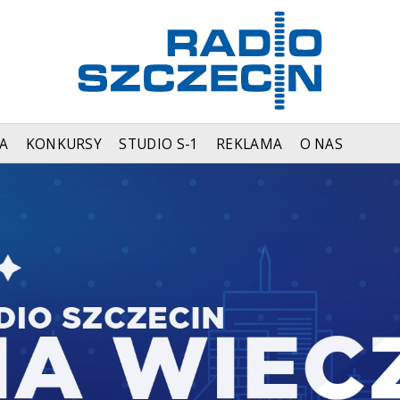
A
KONKURSY
STUDIO S-1
REKLAMA
O NAS