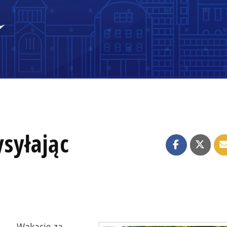
syłając
Wakacje za