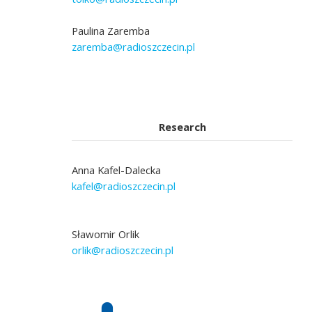
Paulina Zaremba
zaremba@radioszczecin.pl
Research
Anna Kafel-Dalecka
kafel@radioszczecin.pl
Sławomir Orlik
orlik@radioszczecin.pl