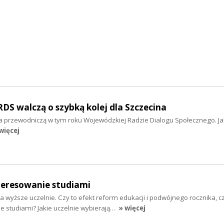
S walczą o szybką kolej dla Szczecina
 przewodniczą w tym roku Wojewódzkiej Radzie Dialogu Społecznego. Jak
więcej
eresowanie studiami
 wyższe uczelnie. Czy to efekt reform edukacji i podwójnego rocznika, 
e studiami? Jakie uczelnie wybierają…
» więcej