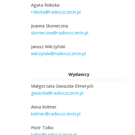
Agata Rokicka
rokicka@radioszczecin.pl
Joanna Skonieczna
skonieczna@radioszczecin.pl
Janusz Wilczyński
wilczynski@radioszczecin.pl
Wydawcy
Małgorzata Gwiazda-Elmerych
gwiazda@radioszczecin.pl
Anna Kolmer
kolmer@radioszczecin.pl
Piotr Tolko
tolko@radioszczecin.pl