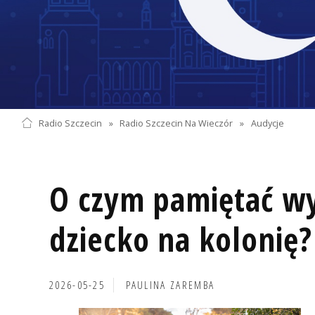
Radio Szczecin
»
Radio Szczecin Na Wieczór
»
Audycje
O czym pamiętać wy
dziecko na kolonię?
2026-05-25
PAULINA ZAREMBA