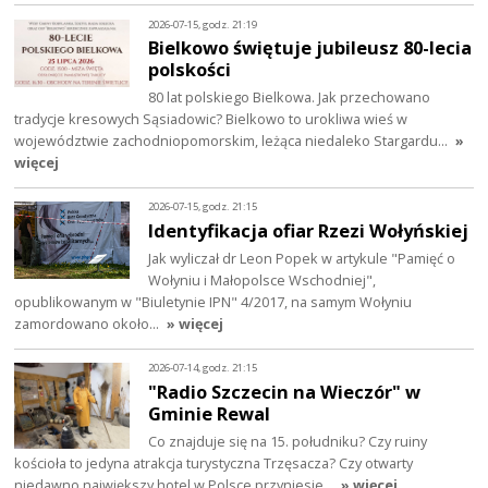
2026-07-15, godz. 21:19
Bielkowo świętuje jubileusz 80-lecia
polskości
80 lat polskiego Bielkowa. Jak przechowano
tradycje kresowych Sąsiadowic? Bielkowo to urokliwa wieś w
województwie zachodniopomorskim, leżąca niedaleko Stargardu…
»
więcej
2026-07-15, godz. 21:15
Identyfikacja ofiar Rzezi Wołyńskiej
Jak wyliczał dr Leon Popek w artykule "Pamięć o
Wołyniu i Małopolsce Wschodniej",
opublikowanym w "Biuletynie IPN" 4/2017, na samym Wołyniu
zamordowano około…
» więcej
2026-07-14, godz. 21:15
"Radio Szczecin na Wieczór" w
Gminie Rewal
Co znajduje się na 15. południku? Czy ruiny
kościoła to jedyna atrakcja turystyczna Trzęsacza? Czy otwarty
niedawno największy hotel w Polsce przyniesie…
» więcej