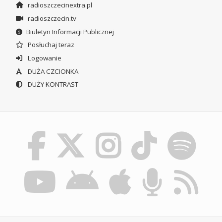
radioszczecinextra.pl
radioszczecin.tv
Biuletyn Informacji Publicznej
Posłuchaj teraz
Logowanie
DUŻA CZCIONKA
DUŻY KONTRAST