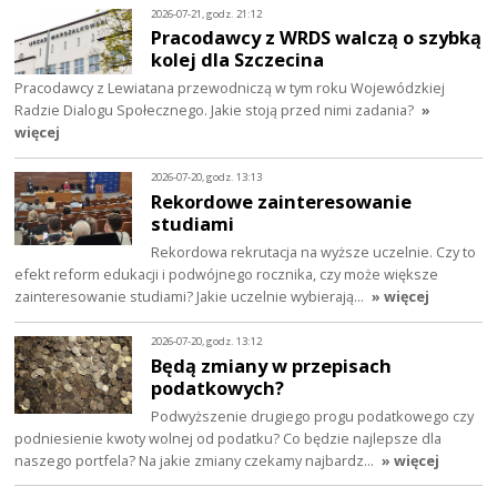
2026-07-21, godz. 21:12
Pracodawcy z WRDS walczą o szybką
kolej dla Szczecina
Pracodawcy z Lewiatana przewodniczą w tym roku Wojewódzkiej
Radzie Dialogu Społecznego. Jakie stoją przed nimi zadania?
»
więcej
2026-07-20, godz. 13:13
Rekordowe zainteresowanie
studiami
Rekordowa rekrutacja na wyższe uczelnie. Czy to
efekt reform edukacji i podwójnego rocznika, czy może większe
zainteresowanie studiami? Jakie uczelnie wybierają…
» więcej
2026-07-20, godz. 13:12
Będą zmiany w przepisach
podatkowych?
Podwyższenie drugiego progu podatkowego czy
podniesienie kwoty wolnej od podatku? Co będzie najlepsze dla
naszego portfela? Na jakie zmiany czekamy najbardz…
» więcej