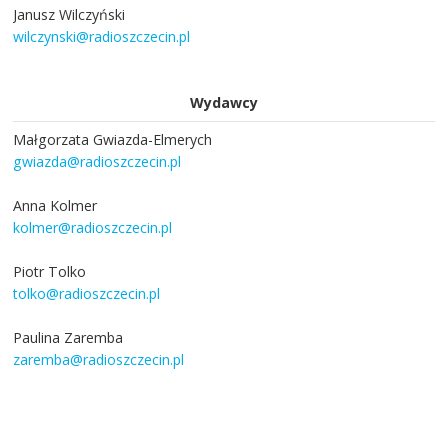
Janusz Wilczyński
wilczynski@radioszczecin.pl
Wydawcy
Małgorzata Gwiazda-Elmerych
gwiazda@radioszczecin.pl
Anna Kolmer
kolmer@radioszczecin.pl
Piotr Tolko
tolko@radioszczecin.pl
Paulina Zaremba
zaremba@radioszczecin.pl