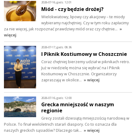
2026-07-16, godz. 12:01
Miód - czy będzie drożej?
Wielokwiatowy, lipowy czy akacjowy – te miody
wybieramy najchętniej. Czy w tym roku zapłacimy
za nie więcej, jak rozpoznać prawdziwy miód oraz czy chętnie…
»
więcej
2026-07-17, godz. 08:36
I Piknik Kostiumowy w Choszcznie
Coraz chętniej bierzemy udział w piknikach retro.
Już w niedzielę można się wybrać na I Piknik
Kostiumowy w Choszcznie. Organizatorzy
zapraszają w okolice…
» więcej
2026-07-16, godz. 12:00
Grecka mniejszość w naszym
regionie
Grecy zostali dziesiątą mniejszością narodową w
Polsce. To finał wieloletnich starań diaspory. Co to oznacza dla
naszych greckich sąsiadów? Dlaczego tak…
» więcej