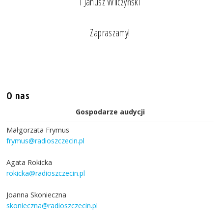
i Janusz Wilczyński
Zapraszamy!
O nas
Gospodarze audycji
Małgorzata Frymus
frymus@radioszczecin.pl
Agata Rokicka
rokicka@radioszczecin.pl
Joanna Skonieczna
skonieczna@radioszczecin.pl