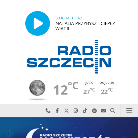
SŁUCHAJ TERAZ
NATALIA PRZYBYSZ - CIEPŁY
WIATR
°C
jutro
pojutrze
12
°C
°C
27
22
Najlepiej po prostu do nas zadzwoń
Odwiedź nas na Facebook-u
Odwiedź nas na X
Odwiedź nas na Instagram-ie
Odwiedź nas na TikTok-u
Szukaj nas na Spotify
Wyślij do nas w
Szukaj