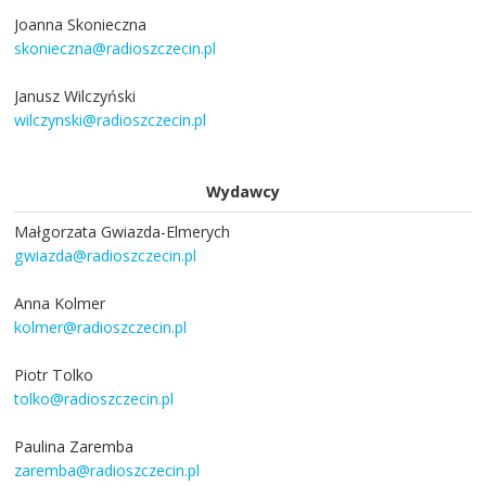
Joanna Skonieczna
skonieczna@radioszczecin.pl
Janusz Wilczyński
wilczynski@radioszczecin.pl
Wydawcy
Małgorzata Gwiazda-Elmerych
gwiazda@radioszczecin.pl
Anna Kolmer
kolmer@radioszczecin.pl
Piotr Tolko
tolko@radioszczecin.pl
Paulina Zaremba
zaremba@radioszczecin.pl