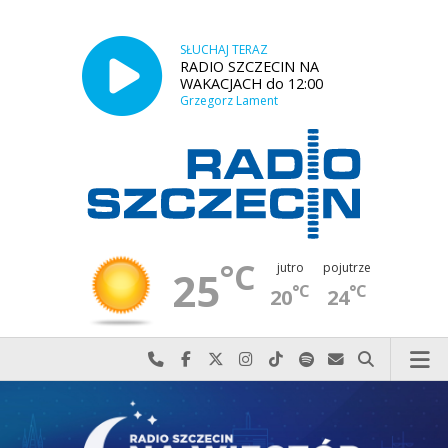
SŁUCHAJ TERAZ
RADIO SZCZECIN NA
WAKACJACH do 12:00
Grzegorz Lament
°C
jutro
pojutrze
25
°C
°C
20
24
Najlepiej po prostu do nas zadzwoń
Odwiedź nas na Facebook-u
Odwiedź nas na X
Odwiedź nas na Instagram-ie
Odwiedź nas na TikTok-u
Szukaj nas na Spotify
Wyślij do nas w
Szukaj