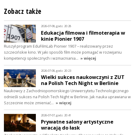
Zobacz także
2026-07-08, godz. 20:28
Edukacja filmowa i filmoterapia w
kinie Pionier 1907
Ruszył program EduFilmLab Pionier 1907 – realizowany przez
szczecińskie kino. W jaki sposób film może pomagać w rozwijaniu
kompetencji społecznych i wzmacniania…
» więcej
2026-07-08, godz. 20:23
Wielki sukces naukowczyni z ZUT
na Polish Tech Night w Berlinie
Naukowcy z Zachodniopomorskiego Uniwersytetu Technologicznego
odnieśli sukces na Polish Tech Night w Berlinie. Jak nauka uprawiana w
Szczecinie może zmieniać…
» więcej
2026-07-07, godz. 20:41
Prywatne salony artystyczne
wracają do łask