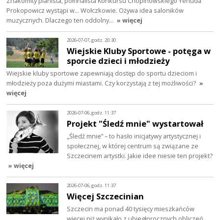
Znakomity pianista, półfinalista Konkursu Chopinowskiego Yehuda
Prokopowicz wystąpi w… Wołczkowie. Ożywa idea saloników
muzycznych. Dlaczego ten oddolny…
» więcej
2026-07-07, godz. 20:30
Wiejskie Kluby Sportowe - potęga w
sporcie dzieci i młodzieży
Wiejskie kluby sportowe zapewniają dostęp do sportu dzieciom i
młodzieży poza dużymi miastami. Czy korzystają z tej możliwości?
»
więcej
2026-07-06, godz. 11:37
Projekt "Śledź mnie" wystartował
„Śledź mnie” – to hasło inicjatywy artystycznej i
społecznej, w której centrum są związane ze
Szczecinem artystki. Jakie idee niesie ten projekt?
» więcej
2026-07-06, godz. 11:37
Więcej Szczecinian
Szczecin ma ponad 40 tysięcy mieszkańców
więcej niż wynikało z ubiegłorocznych obliczeń