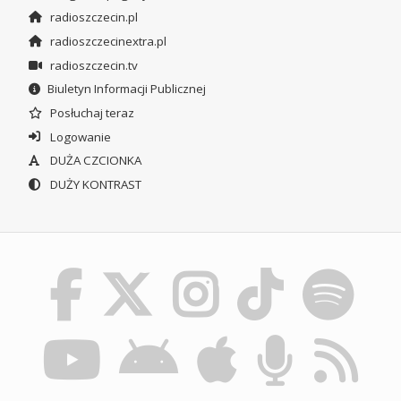
radioszczecin.pl
radioszczecinextra.pl
radioszczecin.tv
Biuletyn Informacji Publicznej
Posłuchaj teraz
Logowanie
DUŻA CZCIONKA
DUŻY KONTRAST