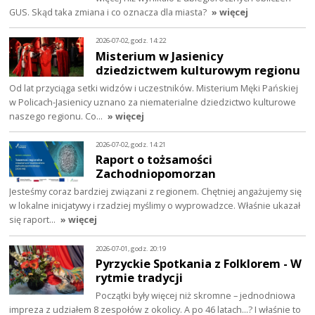
GUS. Skąd taka zmiana i co oznacza dla miasta?
» więcej
2026-07-02, godz. 14:22
Misterium w Jasienicy
dziedzictwem kulturowym regionu
Od lat przyciąga setki widzów i uczestników. Misterium Męki Pańskiej
w Policach-Jasienicy uznano za niematerialne dziedzictwo kulturowe
naszego regionu. Co…
» więcej
2026-07-02, godz. 14:21
Raport o tożsamości
Zachodniopomorzan
Jesteśmy coraz bardziej związani z regionem. Chętniej angażujemy się
w lokalne inicjatywy i rzadziej myślimy o wyprowadzce. Właśnie ukazał
się raport…
» więcej
2026-07-01, godz. 20:19
Pyrzyckie Spotkania z Folklorem - W
rytmie tradycji
Początki były więcej niż skromne – jednodniowa
impreza z udziałem 8 zespołów z okolicy. A po 46 latach…? I właśnie to