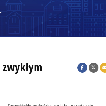
a zwykłym
Szczecińskie podwórka, czyli jak narodził się