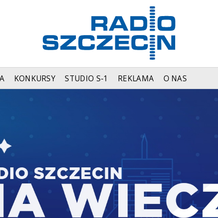
A
KONKURSY
STUDIO S-1
REKLAMA
O NAS