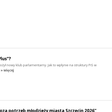
lus"?
żył nowy klub parlamentarny. Jak to wpłynie na struktury PiS w
» więcej
oza potrzeb młodzieży miasta Szczecin 2026”