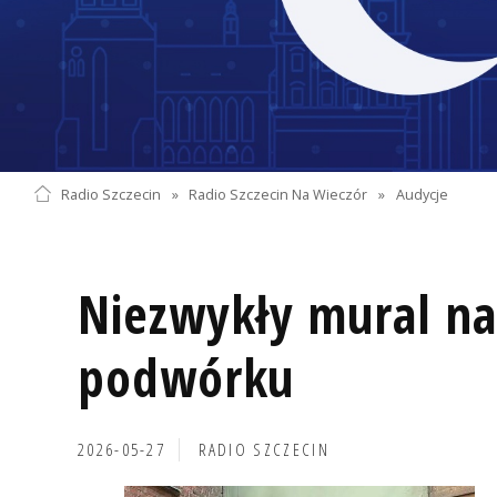
Radio Szczecin
»
Radio Szczecin Na Wieczór
»
Audycje
Niezwykły mural n
podwórku
2026-05-27
RADIO SZCZECIN