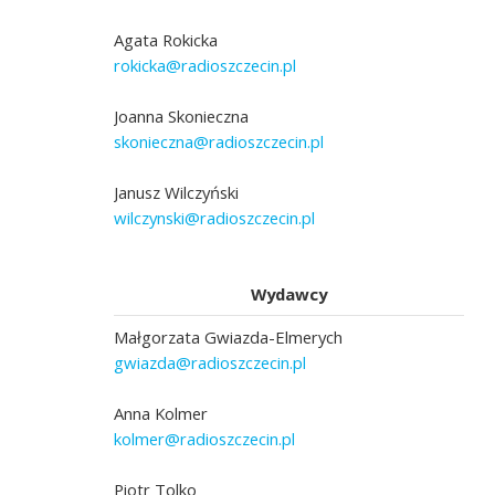
Agata Rokicka
rokicka@radioszczecin.pl
Joanna Skonieczna
skonieczna@radioszczecin.pl
Janusz Wilczyński
wilczynski@radioszczecin.pl
Wydawcy
Małgorzata Gwiazda-Elmerych
gwiazda@radioszczecin.pl
Anna Kolmer
kolmer@radioszczecin.pl
Piotr Tolko