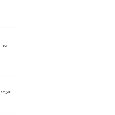
ód na
. Organ