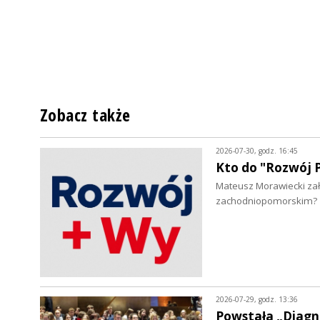
Zobacz także
2026-07-30, godz. 16:45
Kto do "Rozwój P
Mateusz Morawiecki zało
zachodniopomorskim?
2026-07-29, godz. 13:36
Powstała „Diagn