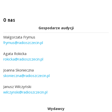
O nas
Gospodarze audycji
Małgorzata Frymus
frymus@radioszczecin.pl
Agata Rokicka
rokicka@radioszczecin.pl
Joanna Skonieczna
skonieczna@radioszczecin.pl
Janusz Wilczyński
wilczynski@radioszczecin.pl
Wydawcy