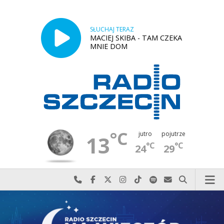
SŁUCHAJ TERAZ
MACIEJ SKIBA - TAM CZEKA
MNIE DOM
°C
jutro
pojutrze
13
°C
°C
24
29
Najlepiej po prostu do nas zadzwoń
Odwiedź nas na Facebook-u
Odwiedź nas na X
Odwiedź nas na Instagram-ie
Odwiedź nas na TikTok-u
Szukaj nas na Spotify
Wyślij do nas w
Szukaj