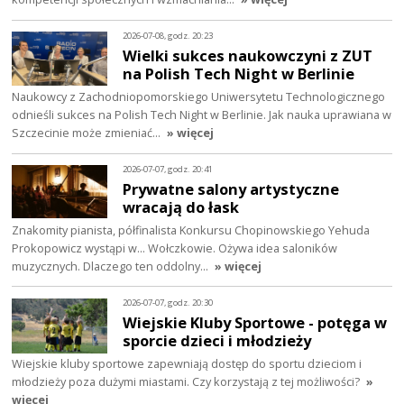
2026-07-08, godz. 20:23
Wielki sukces naukowczyni z ZUT
na Polish Tech Night w Berlinie
Naukowcy z Zachodniopomorskiego Uniwersytetu Technologicznego
odnieśli sukces na Polish Tech Night w Berlinie. Jak nauka uprawiana w
Szczecinie może zmieniać…
» więcej
2026-07-07, godz. 20:41
Prywatne salony artystyczne
wracają do łask
Znakomity pianista, półfinalista Konkursu Chopinowskiego Yehuda
Prokopowicz wystąpi w… Wołczkowie. Ożywa idea saloników
muzycznych. Dlaczego ten oddolny…
» więcej
2026-07-07, godz. 20:30
Wiejskie Kluby Sportowe - potęga w
sporcie dzieci i młodzieży
Wiejskie kluby sportowe zapewniają dostęp do sportu dzieciom i
młodzieży poza dużymi miastami. Czy korzystają z tej możliwości?
»
więcej