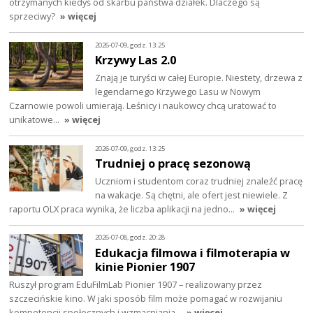
otrzymanych kiedyś od skarbu państwa działek. Dlaczego są
sprzeciwy?
» więcej
2026-07-09, godz. 13:25
Krzywy Las 2.0
Znają je turyści w całej Europie. Niestety, drzewa z
legendarnego Krzywego Lasu w Nowym
Czarnowie powoli umierają. Leśnicy i naukowcy chcą uratować to
unikatowe…
» więcej
2026-07-09, godz. 13:25
Trudniej o pracę sezonową
Uczniom i studentom coraz trudniej znaleźć pracę
na wakacje. Są chętni, ale ofert jest niewiele. Z
raportu OLX praca wynika, że liczba aplikacji na jedno…
» więcej
2026-07-08, godz. 20:28
Edukacja filmowa i filmoterapia w
kinie Pionier 1907
Ruszył program EduFilmLab Pionier 1907 – realizowany przez
szczecińskie kino. W jaki sposób film może pomagać w rozwijaniu
kompetencji społecznych i wzmacniania…
» więcej