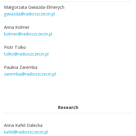
Małgorzata Gwiazda-Elmerych
gwiazda@radioszczecin.pl
Anna Kolmer
kolmer@radioszczecin.pl
Piotr Tolko
tolko@radioszczecin.pl
Paulina Zaremba
zaremba@radioszczecin.pl
Research
Anna Kafel-Dalecka
kafel@radioszczecin.pl