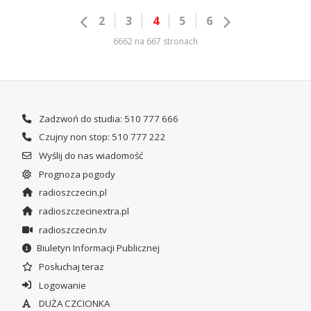
2
3
4
5
6
6662 na 667 stronach
Zadzwoń do studia: 510 777 666
Czujny non stop: 510 777 222
Wyślij do nas wiadomość
Prognoza pogody
radioszczecin.pl
radioszczecinextra.pl
radioszczecin.tv
Biuletyn Informacji Publicznej
Posłuchaj teraz
Logowanie
DUŻA CZCIONKA