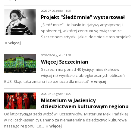
2026-07-06, godz. 11:37
Projekt "Śledź mnie" wystartował
„Śledź mnie” – to hasło inicjatywy artystycznej i
społecznej, w której centrum są związane ze
Szczecinem artystki. Jakie idee niesie ten projekt?
» więcej
2026-07-06, godz. 11:37
Więcej Szczecinian
Szczecin ma ponad 40 tysięcy mieszkańców
więcej niż wynikało z ubiegłorocznych obliczeń
GUS. Skąd taka zmiana i co oznacza dla miasta?
» więcej
2026-07-02, godz. 14:22
Misterium w Jasienicy
dziedzictwem kulturowym regionu
Od lat przyciąga setki widzów i uczestników. Misterium Męki Pańskiej
w Policach-Jasienicy uznano za niematerialne dziedzictwo kulturowe
naszego regionu. Co…
» więcej