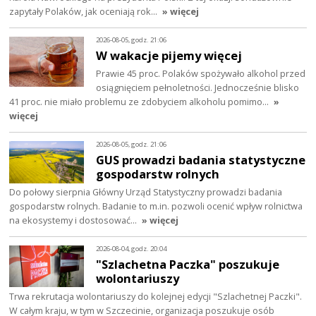
zapytały Polaków, jak oceniają rok…
» więcej
2026-08-05, godz. 21:06
W wakacje pijemy więcej
Prawie 45 proc. Polaków spożywało alkohol przed
osiągnięciem pełnoletności. Jednocześnie blisko
41 proc. nie miało problemu ze zdobyciem alkoholu pomimo…
»
więcej
2026-08-05, godz. 21:06
GUS prowadzi badania statystyczne
gospodarstw rolnych
Do połowy sierpnia Główny Urząd Statystyczny prowadzi badania
gospodarstw rolnych. Badanie to m.in. pozwoli ocenić wpływ rolnictwa
na ekosystemy i dostosować…
» więcej
2026-08-04, godz. 20:04
"Szlachetna Paczka" poszukuje
wolontariuszy
Trwa rekrutacja wolontariuszy do kolejnej edycji "Szlachetnej Paczki".
W całym kraju, w tym w Szczecinie, organizacja poszukuje osób