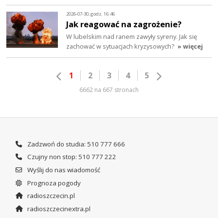
2026-07-30, godz. 16:46
Jak reagować na zagrożenie?
W lubelskim nad ranem zawyły syreny. Jak się
zachować w sytuacjach kryzysowych?
» więcej
1
2
3
4
5
6662 na 667 stronach
Zadzwoń do studia: 510 777 666
Czujny non stop: 510 777 222
Wyślij do nas wiadomość
Prognoza pogody
radioszczecin.pl
radioszczecinextra.pl