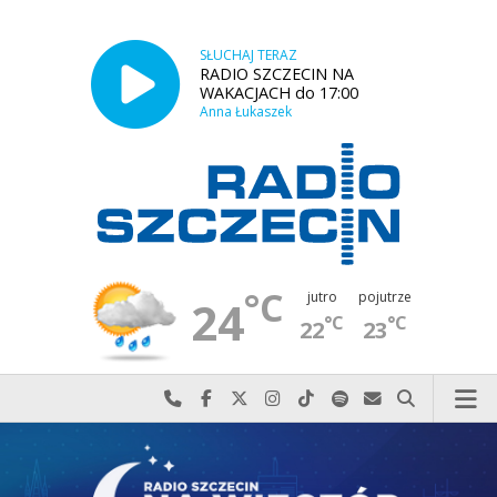
SŁUCHAJ TERAZ
RADIO SZCZECIN NA
WAKACJACH do 17:00
Anna Łukaszek
°C
jutro
pojutrze
24
°C
°C
22
23
Najlepiej po prostu do nas zadzwoń
Odwiedź nas na Facebook-u
Odwiedź nas na X
Odwiedź nas na Instagram-ie
Odwiedź nas na TikTok-u
Szukaj nas na Spotify
Wyślij do nas w
Szukaj