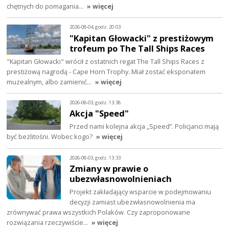
chętnych do pomagania…
» więcej
2026-08-04, godz. 20:03
"Kapitan Głowacki" z prestiżowym
trofeum po The Tall Ships Races
"Kapitan Głowacki" wrócił z ostatnich regat The Tall Ships Races z
prestiżową nagrodą - Cape Horn Trophy. Miał zostać eksponatem
muzealnym, albo zamienić…
» więcej
2026-08-03, godz. 13:38
Akcja "Speed"
Przed nami kolejna akcja „Speed”. Policjanci mają
być bezlitośni. Wobec kogo?
» więcej
2026-08-03, godz. 13:33
Zmiany w prawie o
ubezwłasnowolnieniach
Projekt zakładający wsparcie w podejmowaniu
decyzji zamiast ubezwłasnowolnienia ma
zrównywać prawa wszystkich Polaków. Czy zaproponowane
rozwiązania rzeczywiście…
» więcej