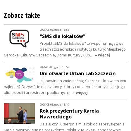
Zobacz także
2026-08-06, godz. 13:53
"SMS dla lokalsów"
Projekt „SMS do lokalsów” to wspólna inicjatywa
trzech szczecińskich instytucji kultury: Miejskiego
Ośrodka Kultury w Szczecinie, Domu Kultury „Klub…
» więcej
2026-08-06, godz. 13:52
Dni otwarte Urban Lab Szczecin
Jak powinien zmieniać się Szczecin i kto wie o tym
najlepiej? Oczywiście mieszkańcy, którzy codziennie korzystają z jego
ulic, osiedli i przestrzeni publicznych…
» więcej
2026-08-06, godz. 13:19
Rok prezydentury Karola
Nawrockiego
Dzisiaj czyli 6 sierpnia mija rok od zaprzysiężenia
Karola Nawrockiego na prezydenta Polski. Z tej okazji sondażownie