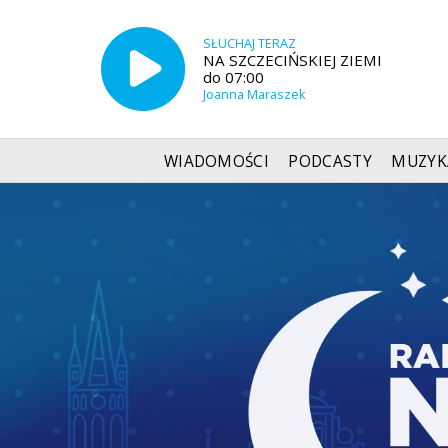
SŁUCHAJ TERAZ
NA SZCZECIŃSKIEJ ZIEMI
do 07:00
Joanna Maraszek
WIADOMOŚCI
PODCASTY
MUZYK