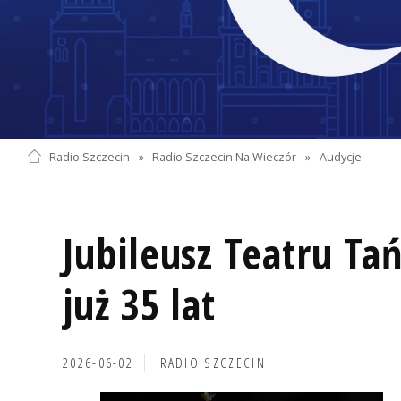
Radio Szczecin
»
Radio Szczecin Na Wieczór
»
Audycje
Jubileusz Teatru Ta
już 35 lat
2026-06-02
RADIO SZCZECIN