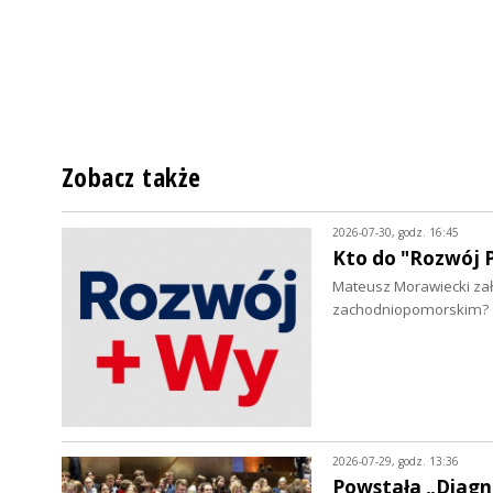
Zobacz także
2026-07-30, godz. 16:45
Kto do "Rozwój P
Mateusz Morawiecki zało
zachodniopomorskim?
2026-07-29, godz. 13:36
Powstała „Diagn