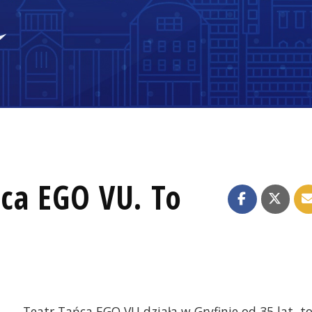
ńca EGO VU. To
Teatr Tańca EGO VU działa w Gryfinie od 35 lat, t