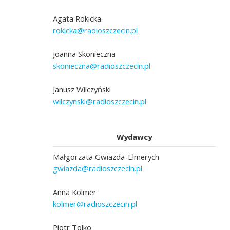
Agata Rokicka
rokicka@radioszczecin.pl
Joanna Skonieczna
skonieczna@radioszczecin.pl
Janusz Wilczyński
wilczynski@radioszczecin.pl
Wydawcy
Małgorzata Gwiazda-Elmerych
gwiazda@radioszczecin.pl
Anna Kolmer
kolmer@radioszczecin.pl
Piotr Tolko