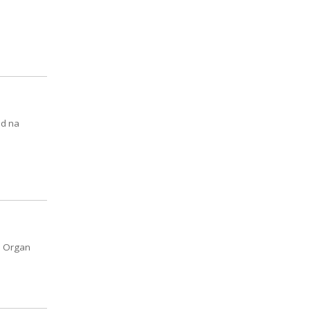
ód na
. Organ