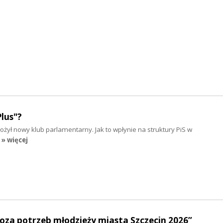
lus"?
żył nowy klub parlamentarny. Jak to wpłynie na struktury PiS w
» więcej
oza potrzeb młodzieży miasta Szczecin 2026”