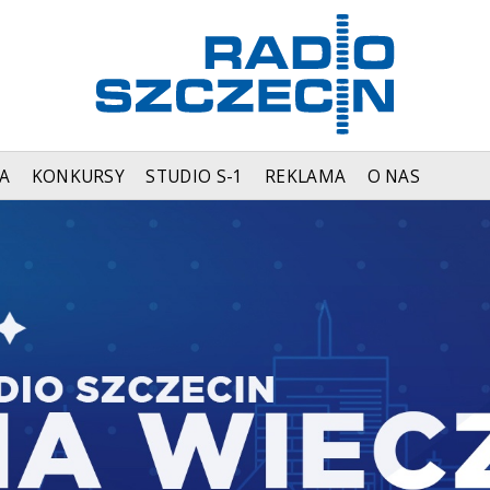
A
KONKURSY
STUDIO S-1
REKLAMA
O NAS