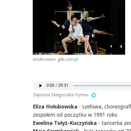
źródło:www. gdk.com.pl
Zaprasza Małgorzata Frymus
Eliza Hołubowska
- szefowa, choreograf
zespołem od początku w 1991 roku
Ewelina Tołyż-Kuczyńska
- tancerka ze
Maja Szymkowiak
- była tancerka od 20