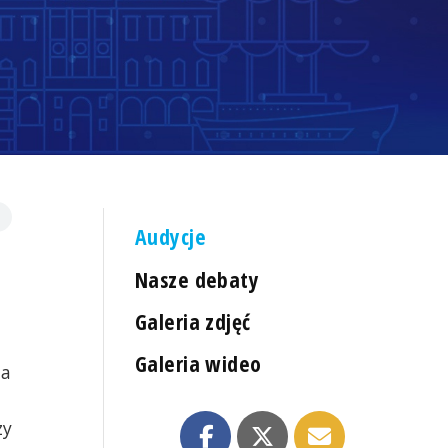
Audycje
Nasze debaty
Galeria zdjęć
Galeria wideo
ia
zy