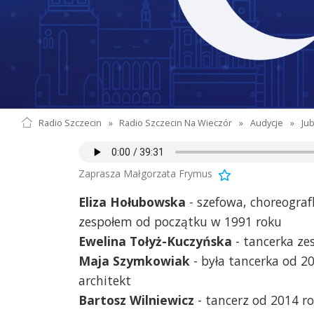
Radio Szczecin
»
Radio Szczecin Na Wieczór
»
Audycje
»
Jub
Zaprasza Małgorzata Frymus
Eliza Hołubowska
- szefowa, choreograf
zespołem od początku w 1991 roku
Ewelina Tołyż-Kuczyńska
- tancerka ze
Maja Szymkowiak
- była tancerka od 20
architekt
Bartosz Wilniewicz
- tancerz od 2014 ro