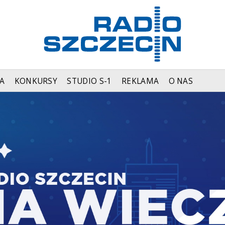
A
KONKURSY
STUDIO S-1
REKLAMA
O NAS