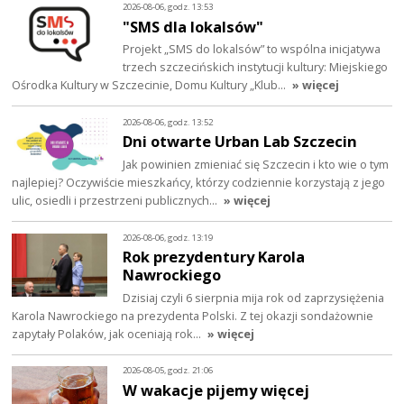
2026-08-06, godz. 13:53
"SMS dla lokalsów"
Projekt „SMS do lokalsów” to wspólna inicjatywa
trzech szczecińskich instytucji kultury: Miejskiego
Ośrodka Kultury w Szczecinie, Domu Kultury „Klub…
» więcej
2026-08-06, godz. 13:52
Dni otwarte Urban Lab Szczecin
Jak powinien zmieniać się Szczecin i kto wie o tym
najlepiej? Oczywiście mieszkańcy, którzy codziennie korzystają z jego
ulic, osiedli i przestrzeni publicznych…
» więcej
2026-08-06, godz. 13:19
Rok prezydentury Karola
Nawrockiego
Dzisiaj czyli 6 sierpnia mija rok od zaprzysiężenia
Karola Nawrockiego na prezydenta Polski. Z tej okazji sondażownie
zapytały Polaków, jak oceniają rok…
» więcej
2026-08-05, godz. 21:06
W wakacje pijemy więcej