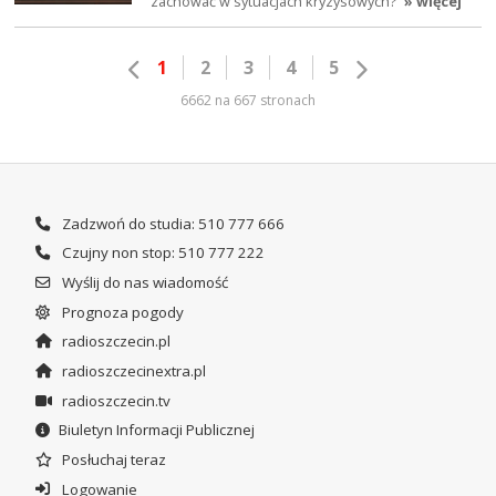
zachować w sytuacjach kryzysowych?
» więcej
1
2
3
4
5
6662 na 667 stronach
Zadzwoń do studia: 510 777 666
Czujny non stop: 510 777 222
Wyślij do nas wiadomość
Prognoza pogody
radioszczecin.pl
radioszczecinextra.pl
radioszczecin.tv
Biuletyn Informacji Publicznej
Posłuchaj teraz
Logowanie