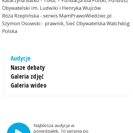
Katarzyna Batko - Tołuć – Fundacja dla Polski, Fundusz
Obywatelski im. Ludwiki i Henryka Wujców
Róża Rzeplińska - serwis MamPrawoWiedziec.pl
Szymon Osowski - prawnik, Sieć Obywatelska Watchdog
Polska
Audycje
Nasze debaty
Galeria zdjęć
Galeria wideo
Najbliższa audycja w
poniedziałek, 10 sierpnia po