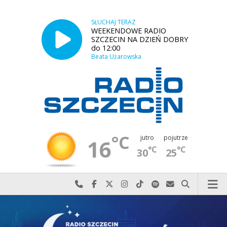
SŁUCHAJ TERAZ
WEEKENDOWE RADIO
SZCZECIN NA DZIEŃ DOBRY
do 12:00
Beata Użarowska
°C
jutro
pojutrze
16
°C
°C
30
25
Najlepiej po prostu do nas zadzwoń
Odwiedź nas na Facebook-u
Odwiedź nas na X
Odwiedź nas na Instagram-ie
Odwiedź nas na TikTok-u
Szukaj nas na Spotify
Wyślij do nas w
Szukaj