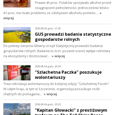
Prawie 45 proc. Polaków spożywało alkohol przed
osiągnięciem pełnoletności. Jednocześnie blisko
41 proc. nie miało problemu ze zdobyciem alkoholu pomimo…
»
więcej
2026-08-05, godz. 21:06
GUS prowadzi badania statystyczne
gospodarstw rolnych
Do połowy sierpnia Główny Urząd Statystyczny prowadzi badania
gospodarstw rolnych. Badanie to m.in. pozwoli ocenić wpływ rolnictwa
na ekosystemy i dostosować…
» więcej
2026-08-04, godz. 20:04
"Szlachetna Paczka" poszukuje
wolontariuszy
Trwa rekrutacja wolontariuszy do kolejnej edycji "Szlachetnej Paczki".
W całym kraju, w tym w Szczecinie, organizacja poszukuje osób
chętnych do pomagania…
» więcej
2026-08-04, godz. 20:03
"Kapitan Głowacki" z prestiżowym