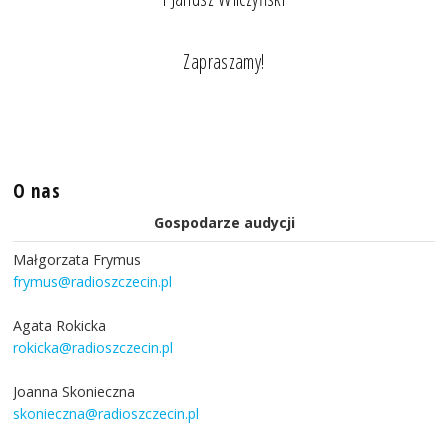
Zapraszamy!
O nas
Gospodarze audycji
Małgorzata Frymus
frymus@radioszczecin.pl
Agata Rokicka
rokicka@radioszczecin.pl
Joanna Skonieczna
skonieczna@radioszczecin.pl