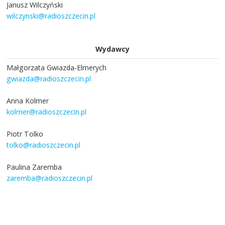
Janusz Wilczyński
wilczynski@radioszczecin.pl
Wydawcy
Małgorzata Gwiazda-Elmerych
gwiazda@radioszczecin.pl
Anna Kolmer
kolmer@radioszczecin.pl
Piotr Tolko
tolko@radioszczecin.pl
Paulina Zaremba
zaremba@radioszczecin.pl