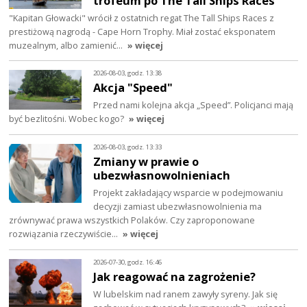
trofeum po The Tall Ships Races
"Kapitan Głowacki" wrócił z ostatnich regat The Tall Ships Races z
prestiżową nagrodą - Cape Horn Trophy. Miał zostać eksponatem
muzealnym, albo zamienić…
» więcej
2026-08-03, godz. 13:38
Akcja "Speed"
Przed nami kolejna akcja „Speed”. Policjanci mają
być bezlitośni. Wobec kogo?
» więcej
2026-08-03, godz. 13:33
Zmiany w prawie o
ubezwłasnowolnieniach
Projekt zakładający wsparcie w podejmowaniu
decyzji zamiast ubezwłasnowolnienia ma
zrównywać prawa wszystkich Polaków. Czy zaproponowane
rozwiązania rzeczywiście…
» więcej
2026-07-30, godz. 16:46
Jak reagować na zagrożenie?
W lubelskim nad ranem zawyły syreny. Jak się