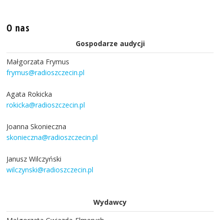
O nas
Gospodarze audycji
Małgorzata Frymus
frymus@radioszczecin.pl
Agata Rokicka
rokicka@radioszczecin.pl
Joanna Skonieczna
skonieczna@radioszczecin.pl
Janusz Wilczyński
wilczynski@radioszczecin.pl
Wydawcy