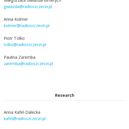
Małgorzata Gwiazda-Elmerych
gwiazda@radioszczecin.pl
Anna Kolmer
kolmer@radioszczecin.pl
Piotr Tolko
tolko@radioszczecin.pl
Paulina Zaremba
zaremba@radioszczecin.pl
Research
Anna Kafel-Dalecka
kafel@radioszczecin.pl