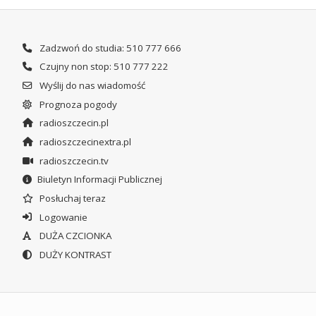
Zadzwoń do studia: 510 777 666
Czujny non stop: 510 777 222
Wyślij do nas wiadomość
Prognoza pogody
radioszczecin.pl
radioszczecinextra.pl
radioszczecin.tv
Biuletyn Informacji Publicznej
Posłuchaj teraz
Logowanie
DUŻA CZCIONKA
DUŻY KONTRAST