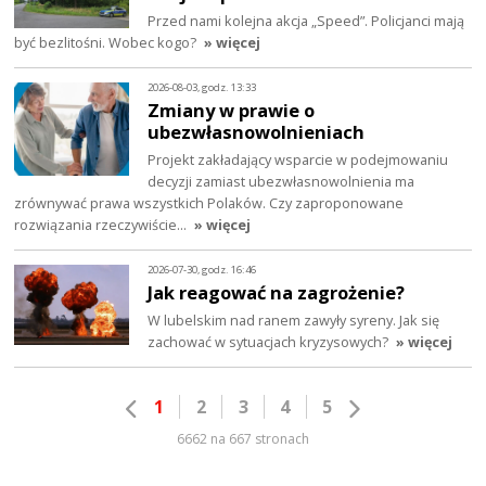
Przed nami kolejna akcja „Speed”. Policjanci mają
być bezlitośni. Wobec kogo?
» więcej
2026-08-03, godz. 13:33
Zmiany w prawie o
ubezwłasnowolnieniach
Projekt zakładający wsparcie w podejmowaniu
decyzji zamiast ubezwłasnowolnienia ma
zrównywać prawa wszystkich Polaków. Czy zaproponowane
rozwiązania rzeczywiście…
» więcej
2026-07-30, godz. 16:46
Jak reagować na zagrożenie?
W lubelskim nad ranem zawyły syreny. Jak się
zachować w sytuacjach kryzysowych?
» więcej
1
2
3
4
5
6662 na 667 stronach