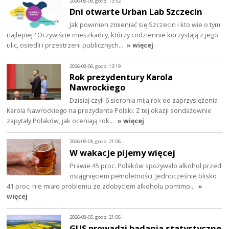
2026-08-06, godz. 13:52
Dni otwarte Urban Lab Szczecin
Jak powinien zmieniać się Szczecin i kto wie o tym
najlepiej? Oczywiście mieszkańcy, którzy codziennie korzystają z jego
ulic, osiedli i przestrzeni publicznych…
» więcej
2026-08-06, godz. 13:19
Rok prezydentury Karola
Nawrockiego
Dzisiaj czyli 6 sierpnia mija rok od zaprzysiężenia
Karola Nawrockiego na prezydenta Polski. Z tej okazji sondażownie
zapytały Polaków, jak oceniają rok…
» więcej
2026-08-05, godz. 21:06
W wakacje pijemy więcej
Prawie 45 proc. Polaków spożywało alkohol przed
osiągnięciem pełnoletności. Jednocześnie blisko
41 proc. nie miało problemu ze zdobyciem alkoholu pomimo…
»
więcej
2026-08-05, godz. 21:06
GUS prowadzi badania statystyczne