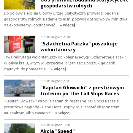
gospodarstw rolnych
Do połowy sierpnia Główny Urząd Statystyczny prowadzi badania
gospodarstw rolnych. Badanie to m.in. pozwoli ocenić wpływ rolnictwa
na ekosystemy i dostosować…
» więcej
2026-08-04, godz. 20:04
"Szlachetna Paczka" poszukuje
wolontariuszy
Trwa rekrutacja wolontariuszy do kolejnej edycji "Szlachetnej Paczki".
W całym kraju, w tym w Szczecinie, organizacja poszukuje osób
chętnych do pomagania…
» więcej
2026-08-04, godz. 20:03
"Kapitan Głowacki" z prestiżowym
trofeum po The Tall Ships Races
"Kapitan Głowacki" wrócił z ostatnich regat The Tall Ships Races z
prestiżową nagrodą - Cape Horn Trophy. Miał zostać eksponatem
muzealnym, albo zamienić…
» więcej
2026-08-03, godz. 13:38
Akcja "Speed"