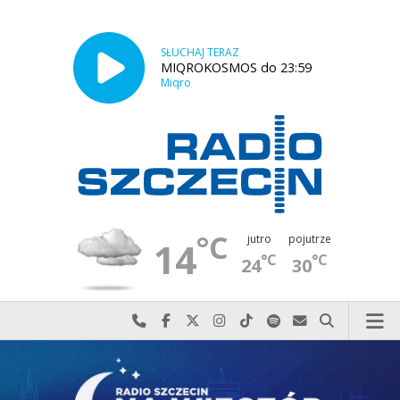
SŁUCHAJ TERAZ
MIQROKOSMOS do 23:59
Miqro
°C
jutro
pojutrze
14
°C
°C
24
30
Najlepiej po prostu do nas zadzwoń
Odwiedź nas na Facebook-u
Odwiedź nas na X
Odwiedź nas na Instagram-ie
Odwiedź nas na TikTok-u
Szukaj nas na Spotify
Wyślij do nas w
Szukaj