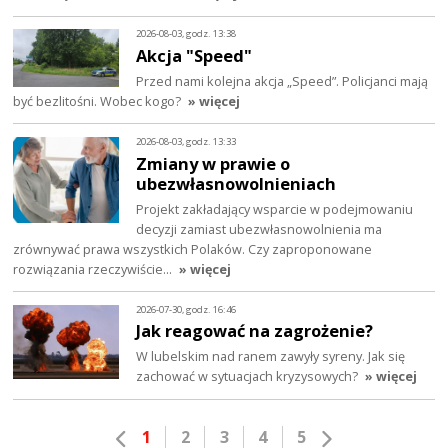
2026-08-03, godz. 13:38
Akcja "Speed"
Przed nami kolejna akcja „Speed”. Policjanci mają
być bezlitośni. Wobec kogo?
» więcej
2026-08-03, godz. 13:33
Zmiany w prawie o
ubezwłasnowolnieniach
Projekt zakładający wsparcie w podejmowaniu
decyzji zamiast ubezwłasnowolnienia ma
zrównywać prawa wszystkich Polaków. Czy zaproponowane
rozwiązania rzeczywiście…
» więcej
2026-07-30, godz. 16:46
Jak reagować na zagrożenie?
W lubelskim nad ranem zawyły syreny. Jak się
zachować w sytuacjach kryzysowych?
» więcej
1
2
3
4
5