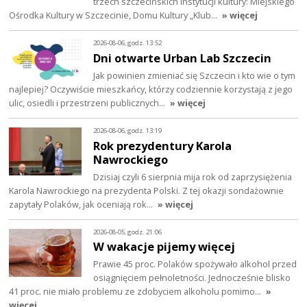
trzech szczecińskich instytucji kultury: Miejskiego
Ośrodka Kultury w Szczecinie, Domu Kultury „Klub…
» więcej
2026-08-06, godz. 13:52
Dni otwarte Urban Lab Szczecin
Jak powinien zmieniać się Szczecin i kto wie o tym
najlepiej? Oczywiście mieszkańcy, którzy codziennie korzystają z jego
ulic, osiedli i przestrzeni publicznych…
» więcej
2026-08-06, godz. 13:19
Rok prezydentury Karola
Nawrockiego
Dzisiaj czyli 6 sierpnia mija rok od zaprzysiężenia
Karola Nawrockiego na prezydenta Polski. Z tej okazji sondażownie
zapytały Polaków, jak oceniają rok…
» więcej
2026-08-05, godz. 21:06
W wakacje pijemy więcej
Prawie 45 proc. Polaków spożywało alkohol przed
osiągnięciem pełnoletności. Jednocześnie blisko
41 proc. nie miało problemu ze zdobyciem alkoholu pomimo…
»
więcej