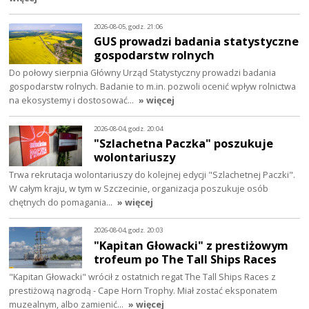
2026-08-05, godz. 21:06
GUS prowadzi badania statystyczne
gospodarstw rolnych
Do połowy sierpnia Główny Urząd Statystyczny prowadzi badania
gospodarstw rolnych. Badanie to m.in. pozwoli ocenić wpływ rolnictwa
na ekosystemy i dostosować…
» więcej
2026-08-04, godz. 20:04
"Szlachetna Paczka" poszukuje
wolontariuszy
Trwa rekrutacja wolontariuszy do kolejnej edycji "Szlachetnej Paczki".
W całym kraju, w tym w Szczecinie, organizacja poszukuje osób
chętnych do pomagania…
» więcej
2026-08-04, godz. 20:03
"Kapitan Głowacki" z prestiżowym
trofeum po The Tall Ships Races
"Kapitan Głowacki" wrócił z ostatnich regat The Tall Ships Races z
prestiżową nagrodą - Cape Horn Trophy. Miał zostać eksponatem
muzealnym, albo zamienić…
» więcej