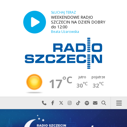
SŁUCHAJ TERAZ
WEEKENDOWE RADIO
SZCZECIN NA DZIEŃ DOBRY
do 12:00
Beata Użarowska
°C
jutro
pojutrze
17
°C
°C
30
32
Najlepiej po prostu do nas zadzwoń
Odwiedź nas na Facebook-u
Odwiedź nas na X
Odwiedź nas na Instagram-ie
Odwiedź nas na TikTok-u
Szukaj nas na Spotify
Wyślij do nas w
Szukaj