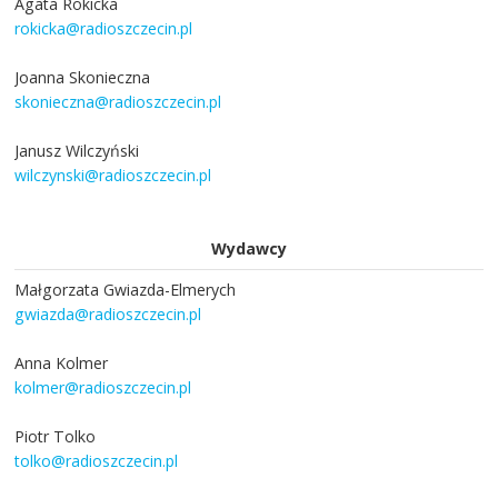
Agata Rokicka
rokicka@radioszczecin.pl
Joanna Skonieczna
skonieczna@radioszczecin.pl
Janusz Wilczyński
wilczynski@radioszczecin.pl
Wydawcy
Małgorzata Gwiazda-Elmerych
gwiazda@radioszczecin.pl
Anna Kolmer
kolmer@radioszczecin.pl
Piotr Tolko
tolko@radioszczecin.pl