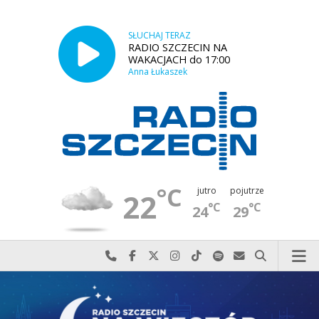
SŁUCHAJ TERAZ
RADIO SZCZECIN NA
WAKACJACH do 17:00
Anna Łukaszek
°C
jutro
pojutrze
22
°C
°C
24
29
Najlepiej po prostu do nas zadzwoń
Odwiedź nas na Facebook-u
Odwiedź nas na X
Odwiedź nas na Instagram-ie
Odwiedź nas na TikTok-u
Szukaj nas na Spotify
Wyślij do nas w
Szukaj