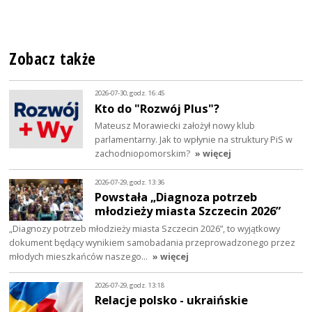
Zobacz także
2026-07-30, godz. 16:45
Kto do "Rozwój Plus"?
Mateusz Morawiecki założył nowy klub
parlamentarny. Jak to wpłynie na struktury PiS w
zachodniopomorskim?
» więcej
2026-07-29, godz. 13:36
Powstała „Diagnoza potrzeb
młodzieży miasta Szczecin 2026”
„Diagnozy potrzeb młodzieży miasta Szczecin 2026”, to wyjątkowy
dokument będący wynikiem samobadania przeprowadzonego przez
młodych mieszkańców naszego…
» więcej
2026-07-29, godz. 13:18
Relacje polsko - ukraińskie