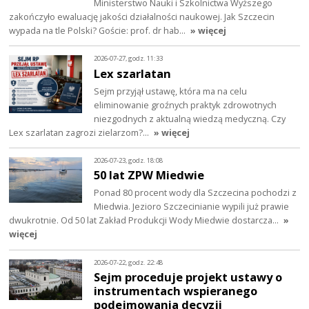
Ministerstwo Nauki i Szkolnictwa Wyższego
zakończyło ewaluację jakości działalności naukowej. Jak Szczecin
wypada na tle Polski? Goście: prof. dr hab…
» więcej
2026-07-27, godz. 11:33
Lex szarlatan
Sejm przyjął ustawę, która ma na celu
eliminowanie groźnych praktyk zdrowotnych
niezgodnych z aktualną wiedzą medyczną. Czy
Lex szarlatan zagrozi zielarzom?…
» więcej
2026-07-23, godz. 18:08
50 lat ZPW Miedwie
Ponad 80 procent wody dla Szczecina pochodzi z
Miedwia. Jezioro Szczecinianie wypili już prawie
dwukrotnie. Od 50 lat Zakład Produkcji Wody Miedwie dostarcza…
»
więcej
2026-07-22, godz. 22:48
Sejm proceduje projekt ustawy o
instrumentach wspieranego
podejmowania decyzji