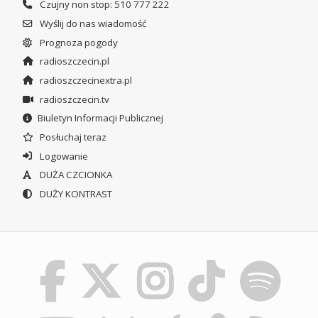
Czujny non stop: 510 777 222
Wyślij do nas wiadomość
Prognoza pogody
radioszczecin.pl
radioszczecinextra.pl
radioszczecin.tv
Biuletyn Informacji Publicznej
Posłuchaj teraz
Logowanie
DUŻA CZCIONKA
DUŻY KONTRAST