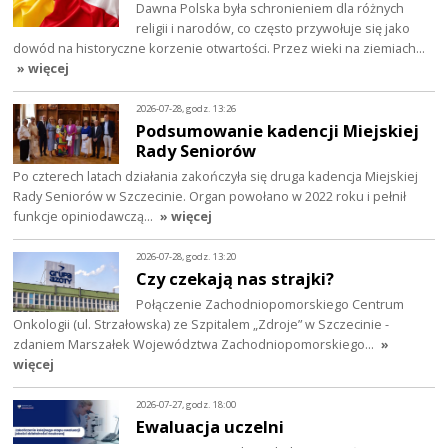
Dawna Polska była schronieniem dla różnych
religii i narodów, co często przywołuje się jako
dowód na historyczne korzenie otwartości. Przez wieki na ziemiach…
» więcej
2026-07-28, godz. 13:26
Podsumowanie kadencji Miejskiej
Rady Seniorów
Po czterech latach działania zakończyła się druga kadencja Miejskiej
Rady Seniorów w Szczecinie. Organ powołano w 2022 roku i pełnił
funkcje opiniodawczą…
» więcej
2026-07-28, godz. 13:20
Czy czekają nas strajki?
Połączenie Zachodniopomorskiego Centrum
Onkologii (ul. Strzałowska) ze Szpitalem „Zdroje” w Szczecinie -
zdaniem Marszałek Województwa Zachodniopomorskiego…
»
więcej
2026-07-27, godz. 18:00
Ewaluacja uczelni