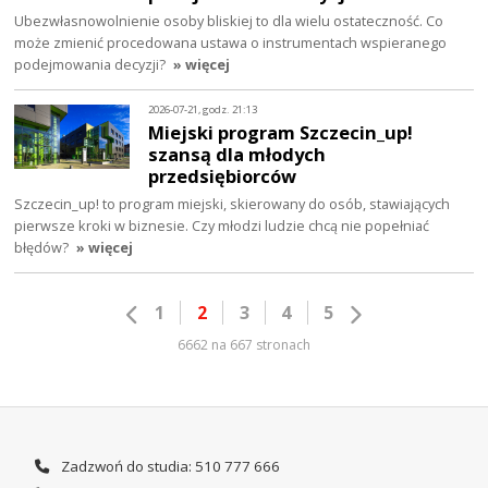
Ubezwłasnowolnienie osoby bliskiej to dla wielu ostateczność. Co
może zmienić procedowana ustawa o instrumentach wspieranego
podejmowania decyzji?
» więcej
2026-07-21, godz. 21:13
Miejski program Szczecin_up!
szansą dla młodych
przedsiębiorców
Szczecin_up! to program miejski, skierowany do osób, stawiających
pierwsze kroki w biznesie. Czy młodzi ludzie chcą nie popełniać
błędów?
» więcej
1
2
3
4
5
6662 na 667 stronach
Zadzwoń do studia: 510 777 666