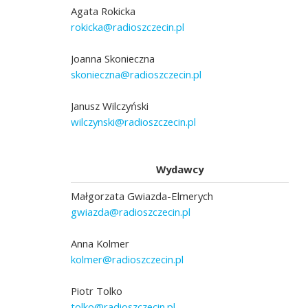
Agata Rokicka
rokicka@radioszczecin.pl
Joanna Skonieczna
skonieczna@radioszczecin.pl
Janusz Wilczyński
wilczynski@radioszczecin.pl
Wydawcy
Małgorzata Gwiazda-Elmerych
gwiazda@radioszczecin.pl
Anna Kolmer
kolmer@radioszczecin.pl
Piotr Tolko
tolko@radioszczecin.pl