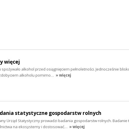
y więcej
 spożywało alkohol przed osiągnięciem pełnoletności. Jednocześnie blisko
e zdobyciem alkoholu pomimo…
» więcej
dania statystyczne gospodarstw rolnych
wny Urząd Statystyczny prowadzi badania gospodarstw rolnych. Badanie t
olnictwa na ekosystemy i dostosować…
» więcej