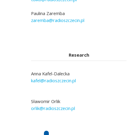
Paulina Zaremba
zaremba@radioszczecin.pl
Research
Anna Kafel-Dalecka
kafel@radioszczecin.pl
Sławomir Orlik
orlik@radioszczecin.pl