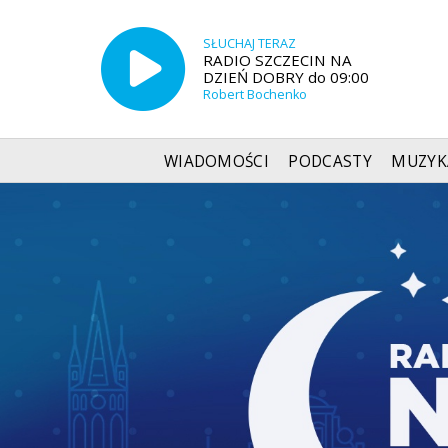
SŁUCHAJ TERAZ
RADIO SZCZECIN NA
DZIEŃ DOBRY do 09:00
Robert Bochenko
WIADOMOŚCI
PODCASTY
MUZYK