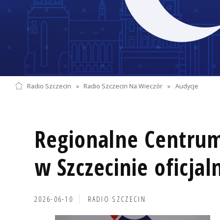
Radio Szczecin
»
Radio Szczecin Na Wieczór
»
Audycje
Regionalne Centrum
w Szczecinie oficjal
2026-06-10
RADIO SZCZECIN