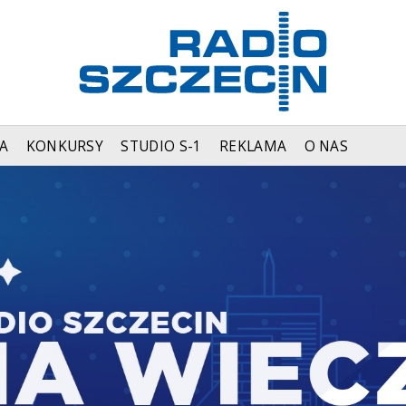
A
KONKURSY
STUDIO S-1
REKLAMA
O NAS