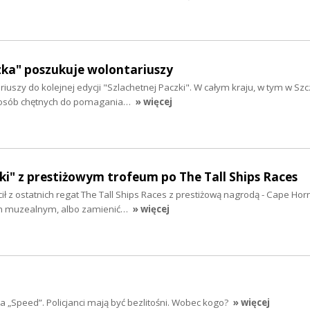
zka" poszukuje wolontariuszy
iuszy do kolejnej edycji "Szlachetnej Paczki". W całym kraju, w tym w Szc
 osób chętnych do pomagania…
» więcej
i" z prestiżowym trofeum po The Tall Ships Races
ił z ostatnich regat The Tall Ships Races z prestiżową nagrodą - Cape Hor
m muzealnym, albo zamienić…
» więcej
a „Speed”. Policjanci mają być bezlitośni. Wobec kogo?
» więcej