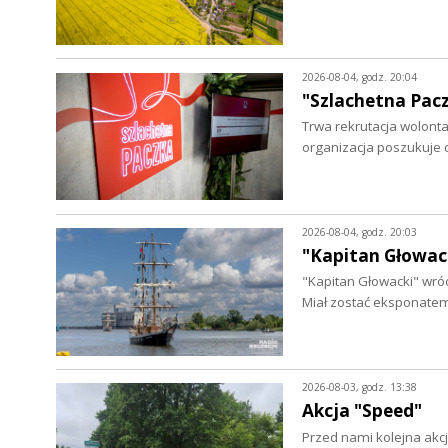
2026-08-04, godz. 20:04
"Szlachetna Pac
Trwa rekrutacja wolontar
organizacja poszukuje
2026-08-04, godz. 20:03
"Kapitan Głowack
"Kapitan Głowacki" wróc
Miał zostać eksponate
2026-08-03, godz. 13:38
Akcja "Speed"
Przed nami kolejna akcj