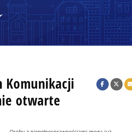
 Komunikacji
nie otwarte
Osoby z niepełnosprawnościami mogą już