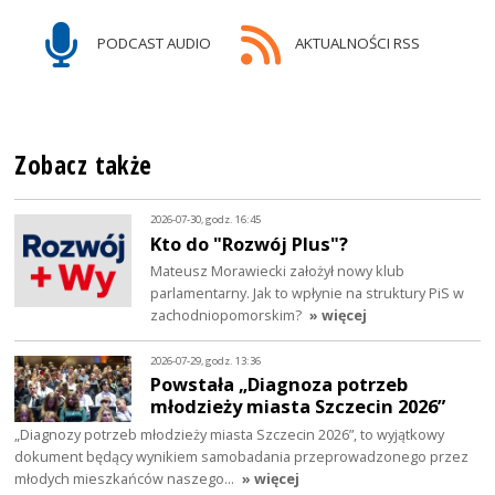
PODCAST AUDIO
AKTUALNOŚCI RSS
Zobacz także
2026-07-30, godz. 16:45
Kto do "Rozwój Plus"?
Mateusz Morawiecki założył nowy klub
parlamentarny. Jak to wpłynie na struktury PiS w
zachodniopomorskim?
» więcej
2026-07-29, godz. 13:36
Powstała „Diagnoza potrzeb
młodzieży miasta Szczecin 2026”
„Diagnozy potrzeb młodzieży miasta Szczecin 2026”, to wyjątkowy
dokument będący wynikiem samobadania przeprowadzonego przez
młodych mieszkańców naszego…
» więcej