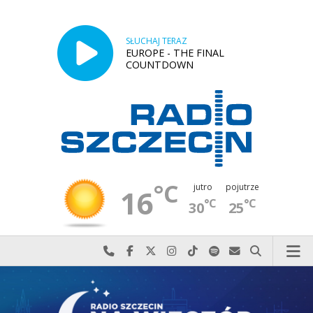
SŁUCHAJ TERAZ
EUROPE - THE FINAL
COUNTDOWN
°C
jutro
pojutrze
16
°C
°C
30
25
Najlepiej po prostu do nas zadzwoń
Odwiedź nas na Facebook-u
Odwiedź nas na X
Odwiedź nas na Instagram-ie
Odwiedź nas na TikTok-u
Szukaj nas na Spotify
Wyślij do nas w
Szukaj