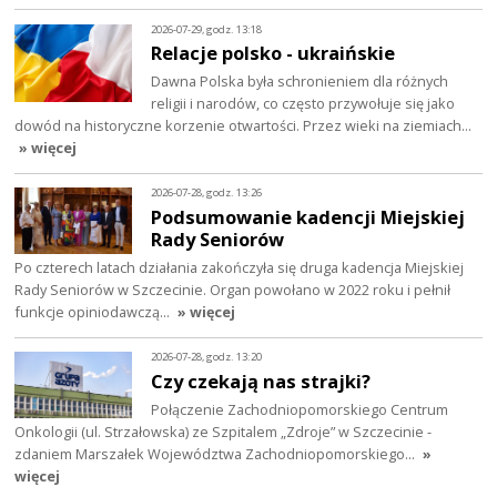
2026-07-29, godz. 13:18
Relacje polsko - ukraińskie
Dawna Polska była schronieniem dla różnych
religii i narodów, co często przywołuje się jako
dowód na historyczne korzenie otwartości. Przez wieki na ziemiach…
» więcej
2026-07-28, godz. 13:26
Podsumowanie kadencji Miejskiej
Rady Seniorów
Po czterech latach działania zakończyła się druga kadencja Miejskiej
Rady Seniorów w Szczecinie. Organ powołano w 2022 roku i pełnił
funkcje opiniodawczą…
» więcej
2026-07-28, godz. 13:20
Czy czekają nas strajki?
Połączenie Zachodniopomorskiego Centrum
Onkologii (ul. Strzałowska) ze Szpitalem „Zdroje” w Szczecinie -
zdaniem Marszałek Województwa Zachodniopomorskiego…
»
więcej