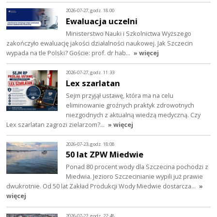
2026-07-27, godz. 18:00
Ewaluacja uczelni
Ministerstwo Nauki i Szkolnictwa Wyższego
zakończyło ewaluację jakości działalności naukowej. Jak Szczecin
wypada na tle Polski? Goście: prof. dr hab…
» więcej
2026-07-27, godz. 11:33
Lex szarlatan
Sejm przyjął ustawę, która ma na celu
eliminowanie groźnych praktyk zdrowotnych
niezgodnych z aktualną wiedzą medyczną. Czy
Lex szarlatan zagrozi zielarzom?…
» więcej
2026-07-23, godz. 18:08
50 lat ZPW Miedwie
Ponad 80 procent wody dla Szczecina pochodzi z
Miedwia. Jezioro Szczecinianie wypili już prawie
dwukrotnie. Od 50 lat Zakład Produkcji Wody Miedwie dostarcza…
»
więcej
2026-07-22, godz. 22:48