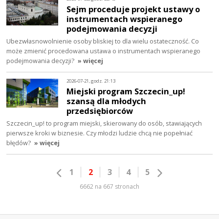
Sejm proceduje projekt ustawy o
instrumentach wspieranego
podejmowania decyzji
Ubezwłasnowolnienie osoby bliskiej to dla wielu ostateczność. Co
może zmienić procedowana ustawa o instrumentach wspieranego
podejmowania decyzji?
» więcej
2026-07-21, godz. 21:13
Miejski program Szczecin_up!
szansą dla młodych
przedsiębiorców
Szczecin_up! to program miejski, skierowany do osób, stawiających
pierwsze kroki w biznesie. Czy młodzi ludzie chcą nie popełniać
błędów?
» więcej
1
2
3
4
5
6662 na 667 stronach