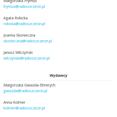
Małgorzata Frymus
frymus@radioszczecin.pl
Agata Rokicka
rokicka@radioszczecin.pl
Joanna Skonieczna
skonieczna@radioszczecin.pl
Janusz Wilczyński
wilczynski@radioszczecin.pl
Wydawcy
Małgorzata Gwiazda-Elmerych
gwiazda@radioszczecin.pl
Anna Kolmer
kolmer@radioszczecin.pl