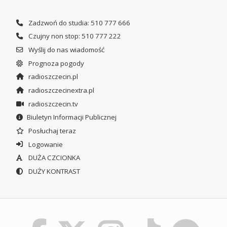
Zadzwoń do studia: 510 777 666
Czujny non stop: 510 777 222
Wyślij do nas wiadomość
Prognoza pogody
radioszczecin.pl
radioszczecinextra.pl
radioszczecin.tv
Biuletyn Informacji Publicznej
Posłuchaj teraz
Logowanie
DUŻA CZCIONKA
DUŻY KONTRAST