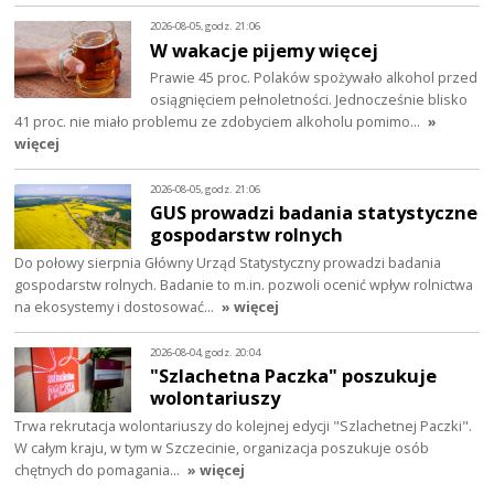
2026-08-05, godz. 21:06
W wakacje pijemy więcej
Prawie 45 proc. Polaków spożywało alkohol przed
osiągnięciem pełnoletności. Jednocześnie blisko
41 proc. nie miało problemu ze zdobyciem alkoholu pomimo…
»
więcej
2026-08-05, godz. 21:06
GUS prowadzi badania statystyczne
gospodarstw rolnych
Do połowy sierpnia Główny Urząd Statystyczny prowadzi badania
gospodarstw rolnych. Badanie to m.in. pozwoli ocenić wpływ rolnictwa
na ekosystemy i dostosować…
» więcej
2026-08-04, godz. 20:04
"Szlachetna Paczka" poszukuje
wolontariuszy
Trwa rekrutacja wolontariuszy do kolejnej edycji "Szlachetnej Paczki".
W całym kraju, w tym w Szczecinie, organizacja poszukuje osób
chętnych do pomagania…
» więcej