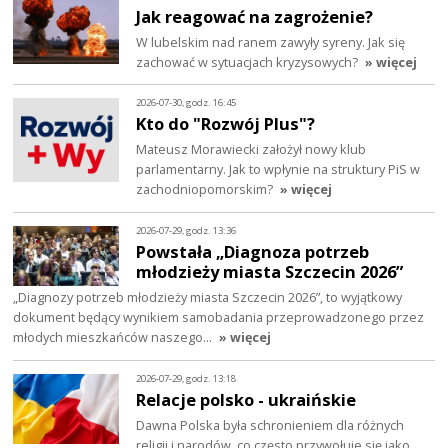
Jak reagować na zagrożenie?
W lubelskim nad ranem zawyły syreny. Jak się
zachować w sytuacjach kryzysowych?
» więcej
2026-07-30, godz. 16:45
Kto do "Rozwój Plus"?
Mateusz Morawiecki założył nowy klub
parlamentarny. Jak to wpłynie na struktury PiS w
zachodniopomorskim?
» więcej
2026-07-29, godz. 13:36
Powstała „Diagnoza potrzeb
młodzieży miasta Szczecin 2026”
„Diagnozy potrzeb młodzieży miasta Szczecin 2026”, to wyjątkowy
dokument będący wynikiem samobadania przeprowadzonego przez
młodych mieszkańców naszego…
» więcej
2026-07-29, godz. 13:18
Relacje polsko - ukraińskie
Dawna Polska była schronieniem dla różnych
religii i narodów, co często przywołuje się jako