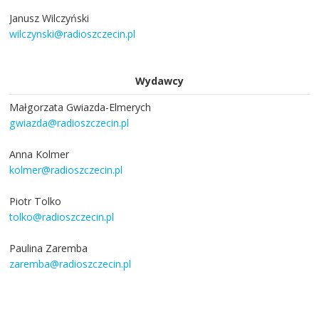
Janusz Wilczyński
wilczynski@radioszczecin.pl
Wydawcy
Małgorzata Gwiazda-Elmerych
gwiazda@radioszczecin.pl
Anna Kolmer
kolmer@radioszczecin.pl
Piotr Tolko
tolko@radioszczecin.pl
Paulina Zaremba
zaremba@radioszczecin.pl