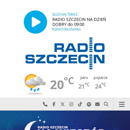
SŁUCHAJ TERAZ
RADIO SZCZECIN NA DZIEŃ
DOBRY do 09:00
Robert Bochenko
°C
jutro
pojutrze
20
°C
°C
21
24
Najlepiej po prostu do nas zadzwoń
Odwiedź nas na Facebook-u
Odwiedź nas na X
Odwiedź nas na Instagram-ie
Odwiedź nas na TikTok-u
Szukaj nas na Spotify
Wyślij do nas w
Szukaj