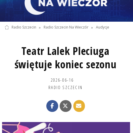
Radio Szczecin
»
Radio Szczecin Na Wieczór
»
Audycje
Teatr Lalek Pleciuga
świętuje koniec sezonu
2026-06-16
RADIO SZCZECIN