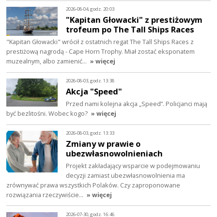
2026-08-04, godz. 20:03
"Kapitan Głowacki" z prestiżowym
trofeum po The Tall Ships Races
"Kapitan Głowacki" wrócił z ostatnich regat The Tall Ships Races z
prestiżową nagrodą - Cape Horn Trophy. Miał zostać eksponatem
muzealnym, albo zamienić…
» więcej
2026-08-03, godz. 13:38
Akcja "Speed"
Przed nami kolejna akcja „Speed”. Policjanci mają
być bezlitośni. Wobec kogo?
» więcej
2026-08-03, godz. 13:33
Zmiany w prawie o
ubezwłasnowolnieniach
Projekt zakładający wsparcie w podejmowaniu
decyzji zamiast ubezwłasnowolnienia ma
zrównywać prawa wszystkich Polaków. Czy zaproponowane
rozwiązania rzeczywiście…
» więcej
2026-07-30, godz. 16:46