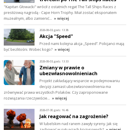
"Kapitan Głowacki" wrócił z ostatnich regat The Tall Ships Races z
prestiżową nagrodą - Cape Horn Trophy. Miał zostać eksponatem
muzealnym, albo zamienić…
» więcej
2026-08-03, godz. 13:38
Akcja "Speed"
Przed nami kolejna akcja „Speed”. Policjanci mają
być bezlitośni. Wobec kogo?
» więcej
2026-08-03, godz. 13:33
Zmiany w prawie o
ubezwłasnowolnieniach
Projekt zakładający wsparcie w podejmowaniu
decyzji zamiast ubezwłasnowolnienia ma
zrównywać prawa wszystkich Polaków. Czy zaproponowane
rozwiązania rzeczywiście…
» więcej
2026-07-30, godz. 16:46
Jak reagować na zagrożenie?
W lubelskim nad ranem zawyły syreny. Jak się
zachować w sytuacjach kryzysowych?
» więcej