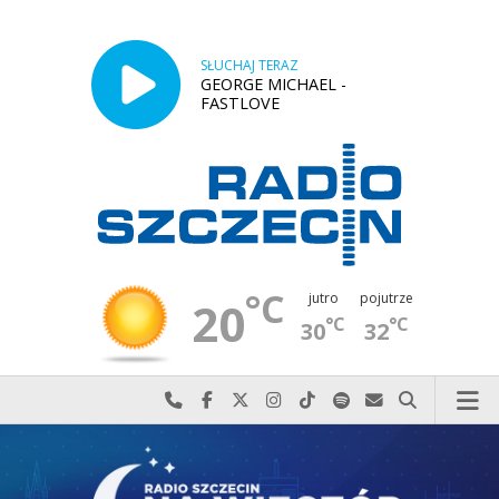
SŁUCHAJ TERAZ
GEORGE MICHAEL -
FASTLOVE
°C
jutro
pojutrze
20
°C
°C
30
32
Najlepiej po prostu do nas zadzwoń
Odwiedź nas na Facebook-u
Odwiedź nas na X
Odwiedź nas na Instagram-ie
Odwiedź nas na TikTok-u
Szukaj nas na Spotify
Wyślij do nas w
Szukaj