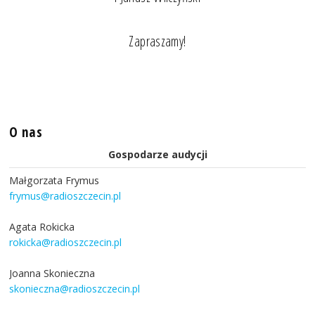
Zapraszamy!
O nas
Gospodarze audycji
Małgorzata Frymus
frymus@radioszczecin.pl
Agata Rokicka
rokicka@radioszczecin.pl
Joanna Skonieczna
skonieczna@radioszczecin.pl