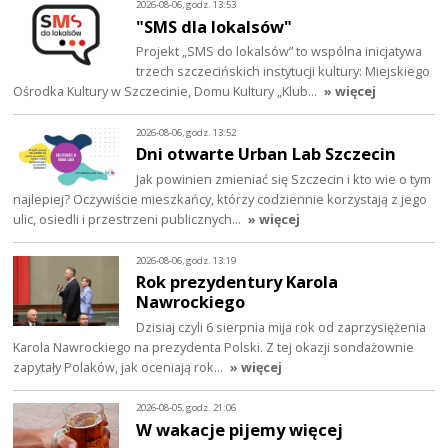
2026-08-06, godz. 13:53
"SMS dla lokalsów"
Projekt „SMS do lokalsów” to wspólna inicjatywa
trzech szczecińskich instytucji kultury: Miejskiego
Ośrodka Kultury w Szczecinie, Domu Kultury „Klub…
» więcej
2026-08-06, godz. 13:52
Dni otwarte Urban Lab Szczecin
Jak powinien zmieniać się Szczecin i kto wie o tym
najlepiej? Oczywiście mieszkańcy, którzy codziennie korzystają z jego
ulic, osiedli i przestrzeni publicznych…
» więcej
2026-08-06, godz. 13:19
Rok prezydentury Karola
Nawrockiego
Dzisiaj czyli 6 sierpnia mija rok od zaprzysiężenia
Karola Nawrockiego na prezydenta Polski. Z tej okazji sondażownie
zapytały Polaków, jak oceniają rok…
» więcej
2026-08-05, godz. 21:06
W wakacje pijemy więcej