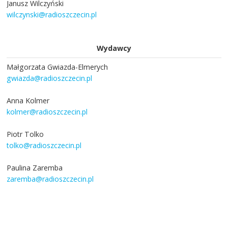
Janusz Wilczyński
wilczynski@radioszczecin.pl
Wydawcy
Małgorzata Gwiazda-Elmerych
gwiazda@radioszczecin.pl
Anna Kolmer
kolmer@radioszczecin.pl
Piotr Tolko
tolko@radioszczecin.pl
Paulina Zaremba
zaremba@radioszczecin.pl