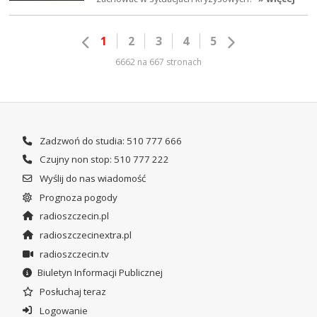
1
2
3
4
5
6662 na 667 stronach
Zadzwoń do studia: 510 777 666
Czujny non stop: 510 777 222
Wyślij do nas wiadomość
Prognoza pogody
radioszczecin.pl
radioszczecinextra.pl
radioszczecin.tv
Biuletyn Informacji Publicznej
Posłuchaj teraz
Logowanie