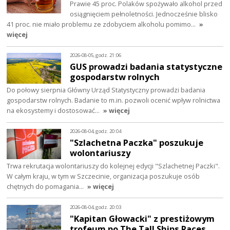
Prawie 45 proc. Polaków spożywało alkohol przed
osiągnięciem pełnoletności. Jednocześnie blisko
41 proc. nie miało problemu ze zdobyciem alkoholu pomimo…
»
więcej
2026-08-05, godz. 21:06
GUS prowadzi badania statystyczne
gospodarstw rolnych
Do połowy sierpnia Główny Urząd Statystyczny prowadzi badania
gospodarstw rolnych. Badanie to m.in. pozwoli ocenić wpływ rolnictwa
na ekosystemy i dostosować…
» więcej
2026-08-04, godz. 20:04
"Szlachetna Paczka" poszukuje
wolontariuszy
Trwa rekrutacja wolontariuszy do kolejnej edycji "Szlachetnej Paczki".
W całym kraju, w tym w Szczecinie, organizacja poszukuje osób
chętnych do pomagania…
» więcej
2026-08-04, godz. 20:03
"Kapitan Głowacki" z prestiżowym
trofeum po The Tall Ships Races