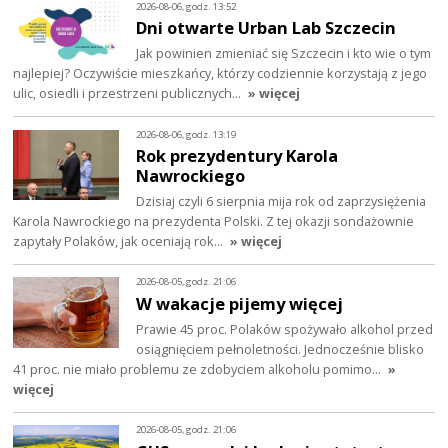
2026-08-06, godz. 13:52
Dni otwarte Urban Lab Szczecin
Jak powinien zmieniać się Szczecin i kto wie o tym
najlepiej? Oczywiście mieszkańcy, którzy codziennie korzystają z jego
ulic, osiedli i przestrzeni publicznych…
» więcej
2026-08-06, godz. 13:19
Rok prezydentury Karola
Nawrockiego
Dzisiaj czyli 6 sierpnia mija rok od zaprzysiężenia
Karola Nawrockiego na prezydenta Polski. Z tej okazji sondażownie
zapytały Polaków, jak oceniają rok…
» więcej
2026-08-05, godz. 21:06
W wakacje pijemy więcej
Prawie 45 proc. Polaków spożywało alkohol przed
osiągnięciem pełnoletności. Jednocześnie blisko
41 proc. nie miało problemu ze zdobyciem alkoholu pomimo…
»
więcej
2026-08-05, godz. 21:06