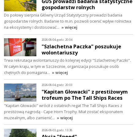
GUS prowadzi badania statystyczne
gospodarstw rolnych
Do połowy sierpnia Główny Urząd Statystyczny prowadzi badania
gospodarstw rolnych. Badanie to m.in. pozwoli ocenić wpływ rolnictwa
na ekosystemy i dostosować…
» więcej
2026-08-04, godz. 20:04
"Szlachetna Paczka" poszukuje
wolontariuszy
Trwa rekrutacja wolontariuszy do kolejnej edycji "Szlachetnej Paczki".
W całym kraju, w tym w Szczecinie, organizacja poszukuje osób
chętnych do pomagania…
» więcej
2026-08-04, godz. 20:03
"Kapitan Głowacki" z prestiżowym
trofeum po The Tall Ships Races
"Kapitan Głowacki" wrócił z ostatnich regat The Tall Ships Races z
prestiżową nagrodą - Cape Horn Trophy. Miał zostać eksponatem
muzealnym, albo zamienić…
» więcej
2026-08-03, godz. 13:38
Akcja "Speed"