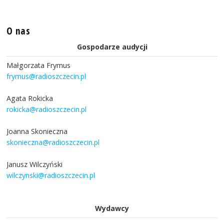
O nas
Gospodarze audycji
Małgorzata Frymus
frymus@radioszczecin.pl
Agata Rokicka
rokicka@radioszczecin.pl
Joanna Skonieczna
skonieczna@radioszczecin.pl
Janusz Wilczyński
wilczynski@radioszczecin.pl
Wydawcy