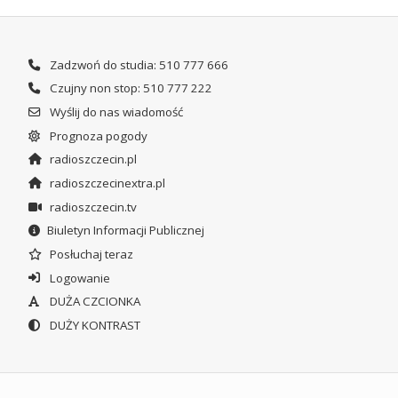
Zadzwoń do studia: 510 777 666
Czujny non stop: 510 777 222
Wyślij do nas wiadomość
Prognoza pogody
radioszczecin.pl
radioszczecinextra.pl
radioszczecin.tv
Biuletyn Informacji Publicznej
Posłuchaj teraz
Logowanie
DUŻA CZCIONKA
DUŻY KONTRAST