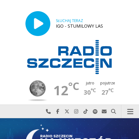
SŁUCHAJ TERAZ
IGO - STUMILOWY LAS
°C
jutro
pojutrze
12
°C
°C
30
27
Najlepiej po prostu do nas zadzwoń
Odwiedź nas na Facebook-u
Odwiedź nas na X
Odwiedź nas na Instagram-ie
Odwiedź nas na TikTok-u
Szukaj nas na Spotify
Wyślij do nas w
Szukaj