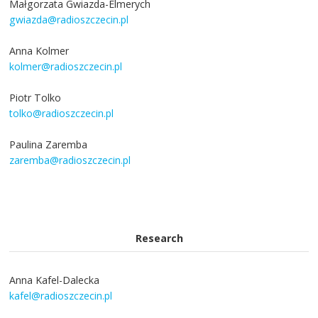
Małgorzata Gwiazda-Elmerych
gwiazda@radioszczecin.pl
Anna Kolmer
kolmer@radioszczecin.pl
Piotr Tolko
tolko@radioszczecin.pl
Paulina Zaremba
zaremba@radioszczecin.pl
Research
Anna Kafel-Dalecka
kafel@radioszczecin.pl