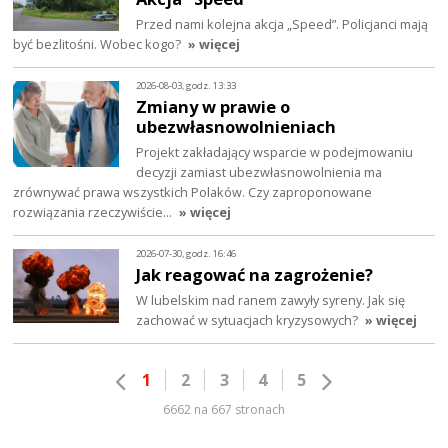
Przed nami kolejna akcja „Speed”. Policjanci mają
być bezlitośni. Wobec kogo?
» więcej
2026-08-03, godz. 13:33
Zmiany w prawie o
ubezwłasnowolnieniach
Projekt zakładający wsparcie w podejmowaniu
decyzji zamiast ubezwłasnowolnienia ma
zrównywać prawa wszystkich Polaków. Czy zaproponowane
rozwiązania rzeczywiście…
» więcej
2026-07-30, godz. 16:46
Jak reagować na zagrożenie?
W lubelskim nad ranem zawyły syreny. Jak się
zachować w sytuacjach kryzysowych?
» więcej
1
2
3
4
5
6662 na 667 stronach