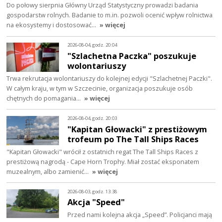
Do połowy sierpnia Główny Urząd Statystyczny prowadzi badania
gospodarstw rolnych. Badanie to m.in. pozwoli ocenić wpływ rolnictwa
na ekosystemy i dostosować…
» więcej
2026-08-04, godz. 20:04
"Szlachetna Paczka" poszukuje
wolontariuszy
Trwa rekrutacja wolontariuszy do kolejnej edycji "Szlachetnej Paczki".
W całym kraju, w tym w Szczecinie, organizacja poszukuje osób
chętnych do pomagania…
» więcej
2026-08-04, godz. 20:03
"Kapitan Głowacki" z prestiżowym
trofeum po The Tall Ships Races
"Kapitan Głowacki" wrócił z ostatnich regat The Tall Ships Races z
prestiżową nagrodą - Cape Horn Trophy. Miał zostać eksponatem
muzealnym, albo zamienić…
» więcej
2026-08-03, godz. 13:38
Akcja "Speed"
Przed nami kolejna akcja „Speed”. Policjanci mają