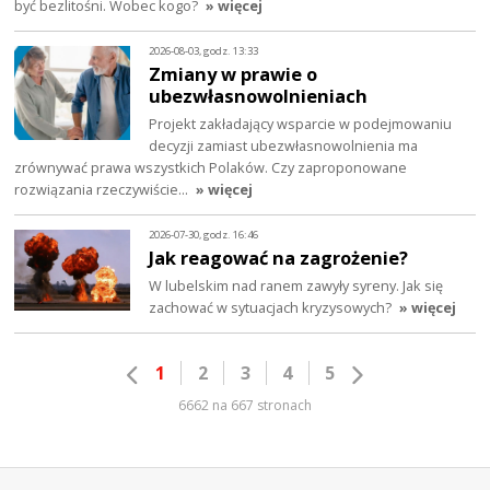
być bezlitośni. Wobec kogo?
» więcej
2026-08-03, godz. 13:33
Zmiany w prawie o
ubezwłasnowolnieniach
Projekt zakładający wsparcie w podejmowaniu
decyzji zamiast ubezwłasnowolnienia ma
zrównywać prawa wszystkich Polaków. Czy zaproponowane
rozwiązania rzeczywiście…
» więcej
2026-07-30, godz. 16:46
Jak reagować na zagrożenie?
W lubelskim nad ranem zawyły syreny. Jak się
zachować w sytuacjach kryzysowych?
» więcej
1
2
3
4
5
6662 na 667 stronach