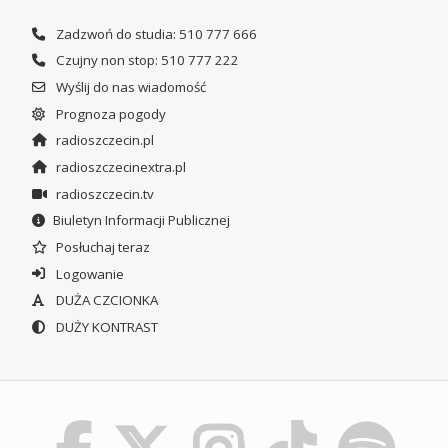
Zadzwoń do studia: 510 777 666
Czujny non stop: 510 777 222
Wyślij do nas wiadomość
Prognoza pogody
radioszczecin.pl
radioszczecinextra.pl
radioszczecin.tv
Biuletyn Informacji Publicznej
Posłuchaj teraz
Logowanie
DUŻA CZCIONKA
DUŻY KONTRAST