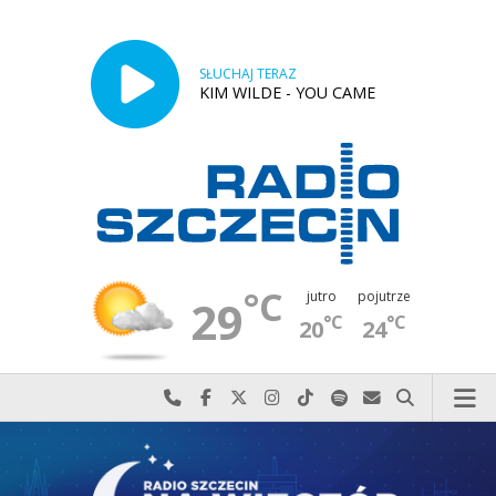
SŁUCHAJ TERAZ
KIM WILDE - YOU CAME
°C
jutro
pojutrze
29
°C
°C
20
24
Najlepiej po prostu do nas zadzwoń
Odwiedź nas na Facebook-u
Odwiedź nas na X
Odwiedź nas na Instagram-ie
Odwiedź nas na TikTok-u
Szukaj nas na Spotify
Wyślij do nas w
Szukaj