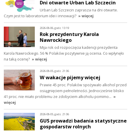
Dni otwarte Urban Lab Szczecin
Urban Lab Szczecin zaprasza na dni otwarte.
Czym jest to laboratorium idei i innowacji?
» więcej
2026-08-06, godz. 13:19
Rok prezydentury Karola
Nawrockiego
Mija rok od rozpoczęcia kadencji prezydenta
Karola Nawrockiego. 56 % Polaków pozytywnie ją ocenia. Co wpłynęło
na taką ocenę?
» więcej
2026-08-05, godz. 21:06
W wakacje pijemy więcej
Prawie 45 proc. Polaków spożywało alkohol przed
osiągnięciem pełnoletności. Jednocześnie blisko
41 proc. nie miało problemu ze zdobyciem alkoholu pomimo…
»
więcej
2026-08-05, godz. 21:06
GUS prowadzi badania statystyczne
gospodarstw rolnych