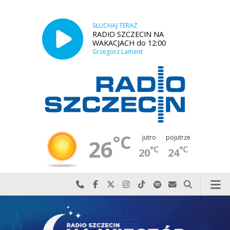
SŁUCHAJ TERAZ
RADIO SZCZECIN NA
WAKACJACH do 12:00
Grzegorz Lament
°C
jutro
pojutrze
26
°C
°C
20
24
Najlepiej po prostu do nas zadzwoń
Odwiedź nas na Facebook-u
Odwiedź nas na X
Odwiedź nas na Instagram-ie
Odwiedź nas na TikTok-u
Szukaj nas na Spotify
Wyślij do nas w
Szukaj