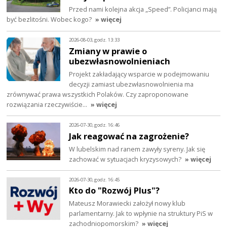
Przed nami kolejna akcja „Speed”. Policjanci mają
być bezlitośni. Wobec kogo?
» więcej
2026-08-03, godz. 13:33
Zmiany w prawie o
ubezwłasnowolnieniach
Projekt zakładający wsparcie w podejmowaniu
decyzji zamiast ubezwłasnowolnienia ma
zrównywać prawa wszystkich Polaków. Czy zaproponowane
rozwiązania rzeczywiście…
» więcej
2026-07-30, godz. 16:46
Jak reagować na zagrożenie?
W lubelskim nad ranem zawyły syreny. Jak się
zachować w sytuacjach kryzysowych?
» więcej
2026-07-30, godz. 16:45
Kto do "Rozwój Plus"?
Mateusz Morawiecki założył nowy klub
parlamentarny. Jak to wpłynie na struktury PiS w
zachodniopomorskim?
» więcej