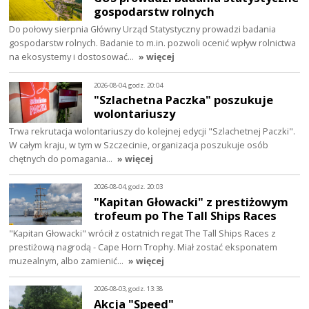
gospodarstw rolnych
Do połowy sierpnia Główny Urząd Statystyczny prowadzi badania
gospodarstw rolnych. Badanie to m.in. pozwoli ocenić wpływ rolnictwa
na ekosystemy i dostosować…
» więcej
2026-08-04, godz. 20:04
"Szlachetna Paczka" poszukuje
wolontariuszy
Trwa rekrutacja wolontariuszy do kolejnej edycji "Szlachetnej Paczki".
W całym kraju, w tym w Szczecinie, organizacja poszukuje osób
chętnych do pomagania…
» więcej
2026-08-04, godz. 20:03
"Kapitan Głowacki" z prestiżowym
trofeum po The Tall Ships Races
"Kapitan Głowacki" wrócił z ostatnich regat The Tall Ships Races z
prestiżową nagrodą - Cape Horn Trophy. Miał zostać eksponatem
muzealnym, albo zamienić…
» więcej
2026-08-03, godz. 13:38
Akcja "Speed"