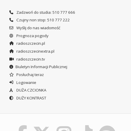
Zadzwoń do studia: 510 777 666
Czujny non stop: 510 777 222
Wyślij do nas wiadomość
Prognoza pogody
radioszczecin.pl
radioszczecinextra.pl
radioszczecin.tv
Biuletyn Informacji Publicznej
Posłuchaj teraz
Logowanie
DUŻA CZCIONKA
DUŻY KONTRAST