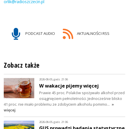
orlik@radioszczecin.pl
PODCAST AUDIO
AKTUALNOŚCI RSS
Zobacz także
2026-08-05, godz. 21:06
W wakacje pijemy więcej
Prawie 45 proc. Polaków spożywało alkohol przed
osiągnięciem pełnoletności. Jednocześnie blisko
41 proc. nie miało problemu ze zdobyciem alkoholu pomimo…
»
więcej
2026-08-05, godz. 21:06
GUS prowadzi badania statystyczne