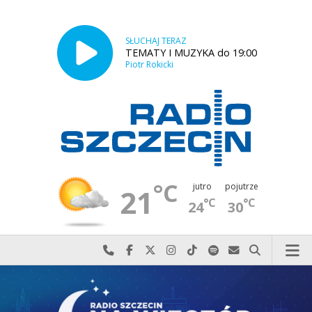
SŁUCHAJ TERAZ
TEMATY I MUZYKA do 19:00
Piotr Rokicki
°C
jutro
pojutrze
21
°C
°C
24
30
Najlepiej po prostu do nas zadzwoń
Odwiedź nas na Facebook-u
Odwiedź nas na X
Odwiedź nas na Instagram-ie
Odwiedź nas na TikTok-u
Szukaj nas na Spotify
Wyślij do nas w
Szukaj