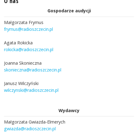
O nas
Gospodarze audycji
Małgorzata Frymus
frymus@radioszczecin.pl
Agata Rokicka
rokicka@radioszczecin.pl
Joanna Skonieczna
skonieczna@radioszczecin.pl
Janusz Wilczyński
wilczynski@radioszczecin.pl
Wydawcy
Małgorzata Gwiazda-Elmerych
gwiazda@radioszczecin.pl