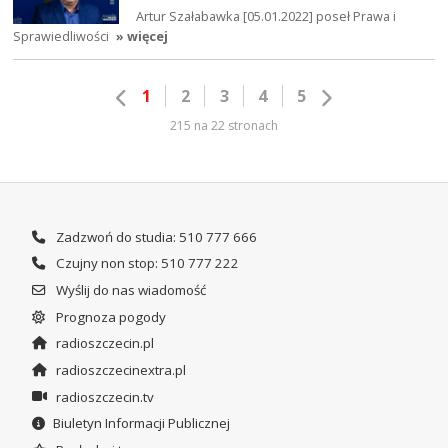
Artur Szałabawka [05.01.2022] poseł Prawa i
Sprawiedliwości
» więcej
1
2
3
4
5
215 na 22 stronach
Zadzwoń do studia: 510 777 666
Czujny non stop: 510 777 222
Wyślij do nas wiadomość
Prognoza pogody
radioszczecin.pl
radioszczecinextra.pl
radioszczecin.tv
Biuletyn Informacji Publicznej