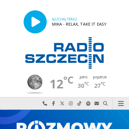
SŁUCHAJ TERAZ
MIKA - RELAX, TAKE IT EASY
°C
jutro
pojutrze
12
°C
°C
30
27
Najlepiej po prostu do nas zadzwoń
Odwiedź nas na Facebook-u
Odwiedź nas na X
Odwiedź nas na Instagram-ie
Odwiedź nas na TikTok-u
Szukaj nas na Spotify
Wyślij do nas w
Szukaj