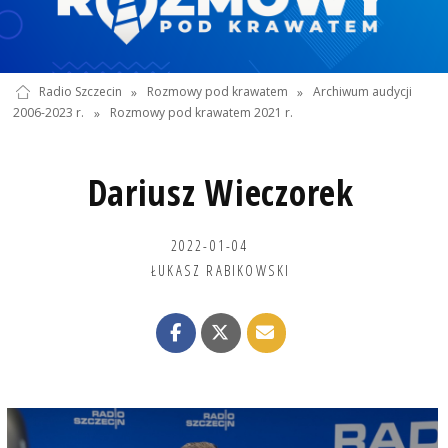
Radio Szczecin
»
Rozmowy pod krawatem
»
Archiwum audycji
2006-2023 r.
»
Rozmowy pod krawatem 2021 r.
Dariusz Wieczorek
2022-01-04
ŁUKASZ RABIKOWSKI