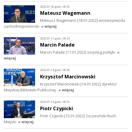
2022-01-18, godz. 09:25
Mateusz Wagemann
Mateusz Wagemann [18.01.2022] wicewojewoda
zachodniopomorski
» więcej
2022-01-17, godz. 09:33
Marcin Palade
Marcin Palade [17.01.2022] socjolog polityki
»
więcej
2022-01-14, godz. 09:28
Krzysztof Marcinowski
Krzysztof Marcinowski [14.01.2022] dyrektor
Miejskiej Biblioteki Publicznej.
» więcej
2022-01-13, godz. 09:16
Piotr Czypicki
Piotr Czypicki [13.01.2022] Szczeciński Ruch
Miejski
» więcej