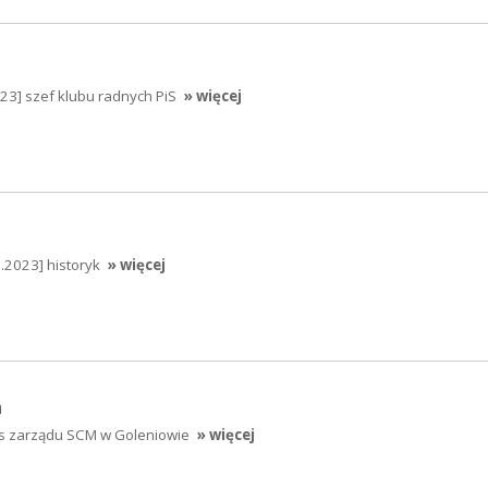
023] szef klubu radnych PiS
» więcej
2.2023] historyk
» więcej
a
es zarządu SCM w Goleniowie
» więcej