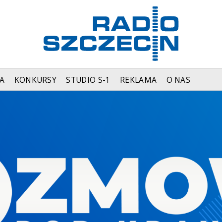
A
KONKURSY
STUDIO S-1
REKLAMA
O NAS