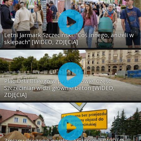
Letni Jarmark Szczeciński. "Coś innego, aniżeli w
sklepach" [WIDEO, ZDJĘCIA]
Plac Orła Białego w przebudowie. Część
Szczecinian widzi głównie beton [WIDEO,
ZDJĘCIA]
Zmiany drogowe na ulicy Andersena [WIDEO,