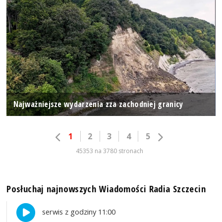
Najważniejsze wydarzenia zza zachodniej granicy
1
2
3
4
5
45353 na 3780 stronach
Posłuchaj najnowszych Wiadomości Radia Szczecin
serwis z godziny 11:00