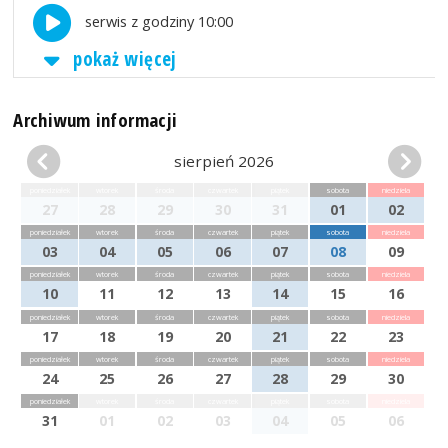
serwis z godziny 10:00
pokaż więcej
Archiwum informacji
sierpień 2026
poniedziałek
wtorek
środa
czwartek
piątek
sobota
niedziela
27
28
29
30
31
01
02
poniedziałek
wtorek
środa
czwartek
piątek
sobota
niedziela
03
04
05
06
07
08
09
poniedziałek
wtorek
środa
czwartek
piątek
sobota
niedziela
10
11
12
13
14
15
16
poniedziałek
wtorek
środa
czwartek
piątek
sobota
niedziela
17
18
19
20
21
22
23
poniedziałek
wtorek
środa
czwartek
piątek
sobota
niedziela
24
25
26
27
28
29
30
poniedziałek
wtorek
środa
czwartek
piątek
sobota
niedziela
31
01
02
03
04
05
06