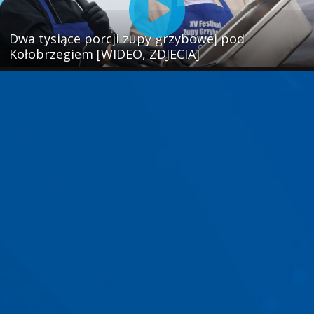
Dwa tysiące porcji zupy grzybowej pod
Kołobrzegiem [WIDEO, ZDJECIA]