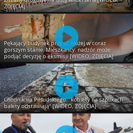
ZDJĘCIA]
Pękający budynek przy ul. Hożej w coraz
gorszym stanie. Mieszkańcy: nadzór może
podjąć decyzję o eksmisji [WIDEO, ZDJĘCIA]
Chodnik na Piłsudskiego: "kobiety na szpilkach
balety odstawiają" [WIDEO, ZDJĘCIA]