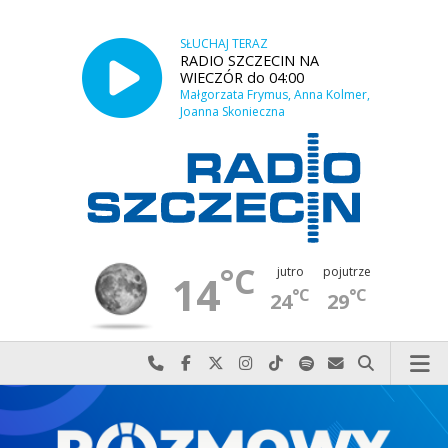
SŁUCHAJ TERAZ
RADIO SZCZECIN NA
WIECZÓR do 04:00
Małgorzata Frymus, Anna Kolmer,
Joanna Skonieczna
°C
jutro
pojutrze
14
°C
°C
24
29
Najlepiej po prostu do nas zadzwoń
Odwiedź nas na Facebook-u
Odwiedź nas na X
Odwiedź nas na Instagram-ie
Odwiedź nas na TikTok-u
Szukaj nas na Spotify
Wyślij do nas w
Szukaj