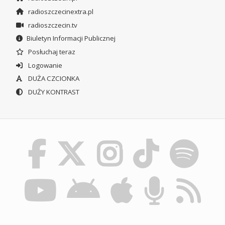
radioszczecinextra.pl
radioszczecin.tv
Biuletyn Informacji Publicznej
Posłuchaj teraz
Logowanie
DUŻA CZCIONKA
DUŻY KONTRAST