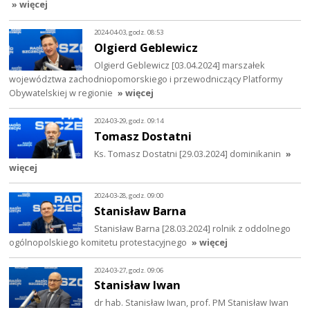
» więcej
2024-04-03, godz. 08:53
Olgierd Geblewicz
Olgierd Geblewicz [03.04.2024] marszałek
województwa zachodniopomorskiego i przewodniczący Platformy
Obywatelskiej w regionie
» więcej
2024-03-29, godz. 09:14
Tomasz Dostatni
Ks. Tomasz Dostatni [29.03.2024] dominikanin
»
więcej
2024-03-28, godz. 09:00
Stanisław Barna
Stanisław Barna [28.03.2024] rolnik z oddolnego
ogólnopolskiego komitetu protestacyjnego
» więcej
2024-03-27, godz. 09:06
Stanisław Iwan
dr hab. Stanisław Iwan, prof. PM Stanisław Iwan