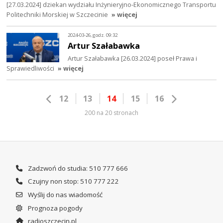
[27.03.2024] dziekan wydziału Inżynieryjno-Ekonomicznego Transportu
Politechniki Morskiej w Szczecinie
» więcej
2024-03-26, godz. 09:32
Artur Szałabawka
Artur Szałabawka [26.03.2024] poseł Prawa i
Sprawiedliwości
» więcej
12
13
14
15
16
200 na 20 stronach
Zadzwoń do studia: 510 777 666
Czujny non stop: 510 777 222
Wyślij do nas wiadomość
Prognoza pogody
radioszczecin.pl