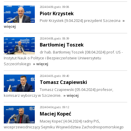
2024-04-09, godz. 09:08
Piotr Krzystek
Piotr Krzystek [9.04.2024] prezydent Szczecina
»
więcej
2024-04-08, godz. 08:39
Bartłomiej Toszek
dr hab. Bartłomiej Toszek [08.04.2024] prof. US -
Instytut Nauk o Polityce i Bezpieczeństwie Uniwersytetu
Szczecińskiego
» więcej
2024-04-05, godz. 09:40
Tomasz Czapiewski
Tomasz Czapiewski [05.04.2024] profesor,
komisarz wyborczy w Szczecinie.
» więcej
2024-04-04, godz. 09:12
Maciej Kopeć
Maciej Kopeć [4.04.2024] radny PiS,
wiceprzewodniczący Sejmiku Województwa Zachodniopomorskiego