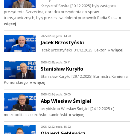
Krzysztof Soska [30.12.2025] były zastępca
prezydenta Szczecina, doradca prezydenta do spraw
transgranicznych, były prezes i wieloletni pracownik Radia Szc…
»
więcej
2025-12-29, godz. 14:29
Jacek Brzostyński
Jacek Brzostyński [31.12.2025] Lektor
» więcej
2025-12-29, godz. 09:11
Stanisław Kuryłło
Stanisław Kuryłło [29.12.2025] Burmistrz Kamienia
Pomorskiego
» więcej
2025-12-24, godz. 09:00
Abp Wiesław Śmigiel
arcybiskup Wiesław Śmigiel [24.12.2025 r.]
metropolita szczecińsko-kamieński
» więcej
2025-12-22, godz. 15:22
Olgierd Geblewicz