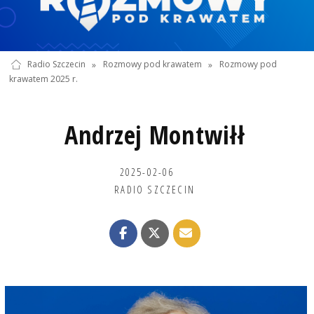
Radio Szczecin
»
Rozmowy pod krawatem
»
Rozmowy pod
krawatem 2025 r.
Andrzej Montwiłł
2025-02-06
RADIO SZCZECIN