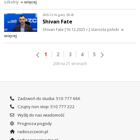
szkolny
» więcej
2025-12-16, godz. 08:45
Shivan Fate
Shivan Fate [16.12.2025 r.] starosta policki
»
więcej
1
2
3
4
5
206 na 21 stronach
Zadzwoń do studia: 510 777 666
Czujny non stop: 510 777 222
Wyślij do nas wiadomość
Prognoza pogody
radioszczecin.pl
radioszczecinextra.pl