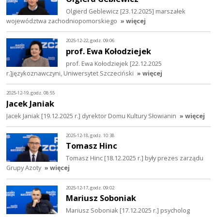
Olgierd Geblewicz [23.12.2025] marszałek
województwa zachodniopomorskiego
» więcej
2025-12-22, godz. 09:06
prof. Ewa Kołodziejek
prof. Ewa Kołodziejek [22.12.2025
r.]językoznawczyni, Uniwersytet Szczeciński
» więcej
2025-12-19, godz. 08:55
Jacek Janiak
Jacek Janiak [19.12.2025 r.] dyrektor Domu Kultury Słowianin
» więcej
2025-12-18, godz. 10:38
Tomasz Hinc
Tomasz Hinc [18.12.2025 r.] były prezes zarządu
Grupy Azoty
» więcej
2025-12-17, godz. 09:02
Mariusz Soboniak
Mariusz Soboniak [17.12.2025 r.] psycholog