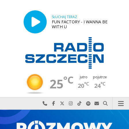
SŁUCHAJ TERAZ
FUN FACTORY - I WANNA BE
WITH U
°C
jutro
pojutrze
25
°C
°C
20
24
Najlepiej po prostu do nas zadzwoń
Odwiedź nas na Facebook-u
Odwiedź nas na X
Odwiedź nas na Instagram-ie
Odwiedź nas na TikTok-u
Szukaj nas na Spotify
Wyślij do nas w
Szukaj