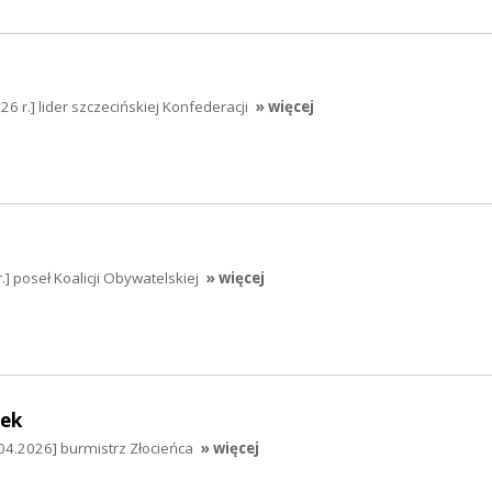
6 r.] lider szczecińskiej Konfederacji
» więcej
.] poseł Koalicji Obywatelskiej
» więcej
dek
04.2026] burmistrz Złocieńca
» więcej