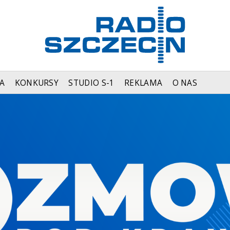
A
KONKURSY
STUDIO S-1
REKLAMA
O NAS