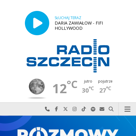
SŁUCHAJ TERAZ
DARIA ZAWIAŁOW - FIFI
HOLLYWOOD
°C
jutro
pojutrze
12
°C
°C
30
27
Najlepiej po prostu do nas zadzwoń
Odwiedź nas na Facebook-u
Odwiedź nas na X
Odwiedź nas na Instagram-ie
Odwiedź nas na TikTok-u
Szukaj nas na Spotify
Wyślij do nas w
Szukaj