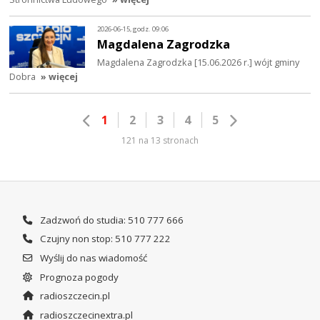
2026-06-15, godz. 09:06
Magdalena Zagrodzka
Magdalena Zagrodzka [15.06.2026 r.] wójt gminy
Dobra
» więcej
1
2
3
4
5
121 na 13 stronach
Zadzwoń do studia: 510 777 666
Czujny non stop: 510 777 222
Wyślij do nas wiadomość
Prognoza pogody
radioszczecin.pl
radioszczecinextra.pl