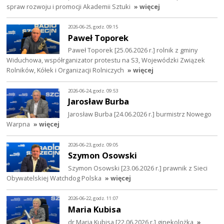
spraw rozwoju i promocji Akademii Sztuki
» więcej
2026-06-25, godz. 09:15
Paweł Toporek
Paweł Toporek [25.06.2026 r.] rolnik z gminy
Widuchowa, współrganizator protestu na S3, Wojewódzki Związek
Rolników, Kółek i Organizacji Rolniczych
» więcej
2026-06-24, godz. 09:53
Jarosław Burba
Jarosław Burba [24.06.2026 r.] burmistrz Nowego
Warpna
» więcej
2026-06-23, godz. 09:05
Szymon Osowski
Szymon Osowski [23.06.2026 r.] prawnik z Sieci
Obywatelskiej Watchdog Polska
» więcej
2026-06-22, godz. 11:07
Maria Kubisa
dr Maria Kubisa [22.06.2026 r.] ginekolożka
»