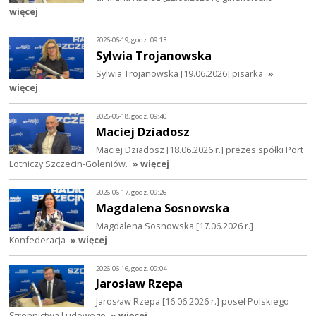
więcej
2026-06-19, godz. 09:13
Sylwia Trojanowska
Sylwia Trojanowska [19.06.2026] pisarka
»
więcej
2026-06-18, godz. 09:40
Maciej Dziadosz
Maciej Dziadosz [18.06.2026 r.] prezes spółki Port
Lotniczy Szczecin-Goleniów.
» więcej
2026-06-17, godz. 09:26
Magdalena Sosnowska
Magdalena Sosnowska [17.06.2026 r.]
Konfederacja
» więcej
2026-06-16, godz. 09:04
Jarosław Rzepa
Jarosław Rzepa [16.06.2026 r.] poseł Polskiego
Stronnictwa Ludowego
» więcej