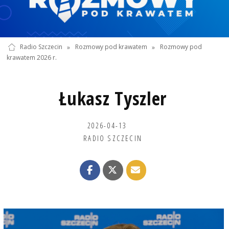
Radio Szczecin
»
Rozmowy pod krawatem
»
Rozmowy pod
krawatem 2026 r.
Łukasz Tyszler
2026-04-13
RADIO SZCZECIN