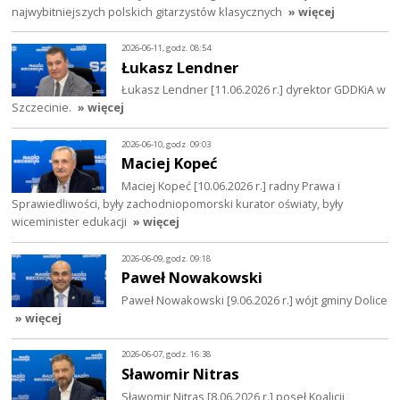
najwybitniejszych polskich gitarzystów klasycznych
» więcej
2026-06-11, godz. 08:54
Łukasz Lendner
Łukasz Lendner [11.06.2026 r.] dyrektor GDDKiA w
Szczecinie.
» więcej
2026-06-10, godz. 09:03
Maciej Kopeć
Maciej Kopeć [10.06.2026 r.] radny Prawa i
Sprawiedliwości, były zachodniopomorski kurator oświaty, były
wiceminister edukacji
» więcej
2026-06-09, godz. 09:18
Paweł Nowakowski
Paweł Nowakowski [9.06.2026 r.] wójt gminy Dolice
» więcej
2026-06-07, godz. 16:38
Sławomir Nitras
Sławomir Nitras [8.06.2026 r.] poseł Koalicji