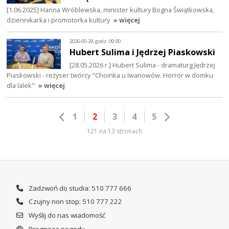
[1.06.2025] Hanna Wróblewska, minister kultury Bogna Świątkowska,
dziennikarka i promotorka kultury
» więcej
2026-05-29, godz. 09:00
Hubert Sulima i Jędrzej Piaskowski
[28.05.2026 r.] Hubert Sulima - dramaturg Jędrzej
Piaskowski - reżyser twórcy "Choinka u Iwanowów. Horror w domku
dla lalek"
» więcej
1
2
3
4
5
121 na 13 stronach
Zadzwoń do studia: 510 777 666
Czujny non stop: 510 777 222
Wyślij do nas wiadomość
Prognoza pogody