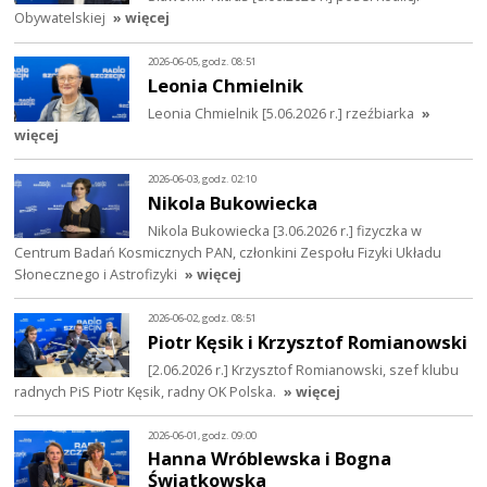
Obywatelskiej
» więcej
2026-06-05, godz. 08:51
Leonia Chmielnik
Leonia Chmielnik [5.06.2026 r.] rzeźbiarka
»
więcej
2026-06-03, godz. 02:10
Nikola Bukowiecka
Nikola Bukowiecka [3.06.2026 r.] fizyczka w
Centrum Badań Kosmicznych PAN, członkini Zespołu Fizyki Układu
Słonecznego i Astrofizyki
» więcej
2026-06-02, godz. 08:51
Piotr Kęsik i Krzysztof Romianowski
[2.06.2026 r.] Krzysztof Romianowski, szef klubu
radnych PiS Piotr Kęsik, radny OK Polska.
» więcej
2026-06-01, godz. 09:00
Hanna Wróblewska i Bogna
Świątkowska