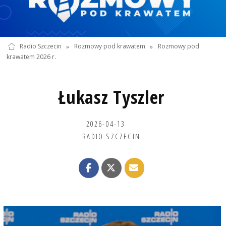
Radio Szczecin
»
Rozmowy pod krawatem
»
Rozmowy pod
krawatem 2026 r.
Łukasz Tyszler
2026-04-13
RADIO SZCZECIN