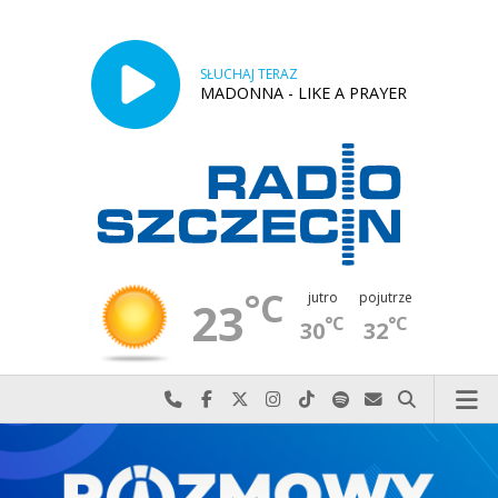
SŁUCHAJ TERAZ
MADONNA - LIKE A PRAYER
°C
jutro
pojutrze
23
°C
°C
30
32
Najlepiej po prostu do nas zadzwoń
Odwiedź nas na Facebook-u
Odwiedź nas na X
Odwiedź nas na Instagram-ie
Odwiedź nas na TikTok-u
Szukaj nas na Spotify
Wyślij do nas w
Szukaj