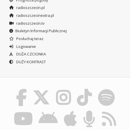
radioszczecin.pl
radioszczecinextra.pl
radioszczecin.tv
Biuletyn Informacji Publicznej
Posłuchaj teraz
Logowanie
DUŻA CZCIONKA
DUŻY KONTRAST