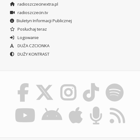
radioszczecinextra.pl
radioszczecin.tv
Biuletyn Informacji Publicznej
Posłuchaj teraz
Logowanie
DUŻA CZCIONKA
DUŻY KONTRAST