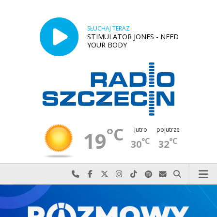
SŁUCHAJ TERAZ
STIMULATOR JONES - NEED
YOUR BODY
°C
jutro
pojutrze
19
°C
°C
30
32
Najlepiej po prostu do nas zadzwoń
Odwiedź nas na Facebook-u
Odwiedź nas na X
Odwiedź nas na Instagram-ie
Odwiedź nas na TikTok-u
Szukaj nas na Spotify
Wyślij do nas w
Szukaj