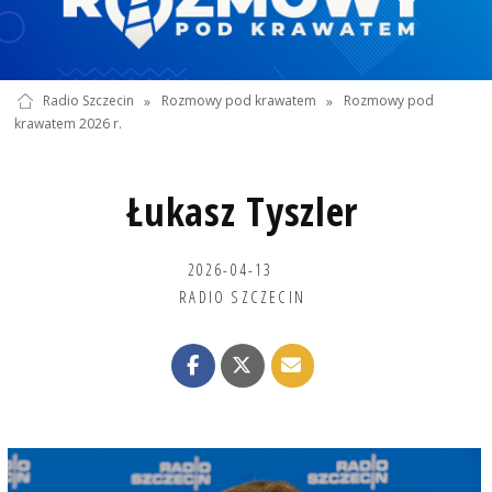
Radio Szczecin
»
Rozmowy pod krawatem
»
Rozmowy pod
krawatem 2026 r.
Łukasz Tyszler
2026-04-13
RADIO SZCZECIN