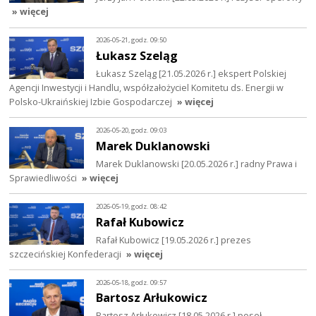
» więcej
2026-05-21, godz. 09:50
Łukasz Szeląg
Łukasz Szeląg [21.05.2026 r.] ekspert Polskiej
Agencji Inwestycji i Handlu, współzałożyciel Komitetu ds. Energii w
Polsko-Ukraińskiej Izbie Gospodarczej
» więcej
2026-05-20, godz. 09:03
Marek Duklanowski
Marek Duklanowski [20.05.2026 r.] radny Prawa i
Sprawiedliwości
» więcej
2026-05-19, godz. 08:42
Rafał Kubowicz
Rafał Kubowicz [19.05.2026 r.] prezes
szczecińskiej Konfederacji
» więcej
2026-05-18, godz. 09:57
Bartosz Arłukowicz
Bartosz Arłukowicz [18.05.2026 r.] poseł