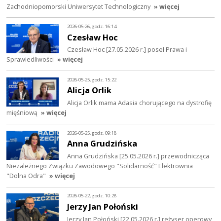
Zachodniopomorski Uniwersytet Technologiczny
» więcej
2026-05-26, godz. 16:14
Czesław Hoc
Czesław Hoc [27.05.2026 r.] poseł Prawa i
Sprawiedliwości
» więcej
2026-05-25, godz. 15:22
Alicja Orlik
Alicja Orlik mama Adasia chorującego na dystrofię
mięśniową
» więcej
2026-05-25, godz. 09:18
Anna Grudzińska
Anna Grudzińska [25.05.2026 r.] przewodnicząca
Niezależnego Związku Zawodowego "Solidarność" Elektrownia
"Dolna Odra"
» więcej
2026-05-22, godz. 10:28
Jerzy Jan Połoński
Jerzy Jan Połoński [22.05.2026 r.] reżyser operowy