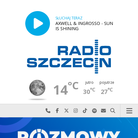
SŁUCHAJ TERAZ
AXWELL & INGROSSO - SUN
IS SHINING
°C
jutro
pojutrze
14
°C
°C
30
27
Najlepiej po prostu do nas zadzwoń
Odwiedź nas na Facebook-u
Odwiedź nas na X
Odwiedź nas na Instagram-ie
Odwiedź nas na TikTok-u
Szukaj nas na Spotify
Wyślij do nas w
Szukaj