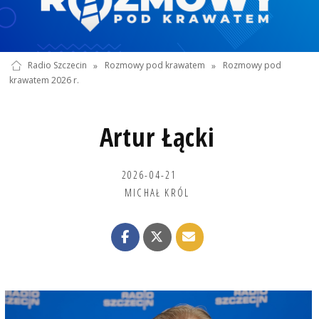
Radio Szczecin
»
Rozmowy pod krawatem
»
Rozmowy pod
krawatem 2026 r.
Artur Łącki
2026-04-21
MICHAŁ KRÓL