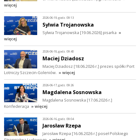
więcej
2026-06-19, godz. 09:13
Sylwia Trojanowska
Sylwia Trojanowska [19.06.2026] pisarka
»
więcej
2026-06-18, godz. 09:40
Maciej Dziadosz
Maciej Dziadosz [18.06.2026 r.] prezes spółki Port
Lotniczy Szczecin-Goleniów.
» więcej
2026-06-17, godz. 09:26
Magdalena Sosnowska
Magdalena Sosnowska [17.06.2026 r.]
Konfederacja
» więcej
2026-06-16, godz. 09:04
Jarosław Rzepa
Jarosław Rzepa [16.06.2026 r.] poseł Polskiego
Stronnictwa Ludowego
» więcej