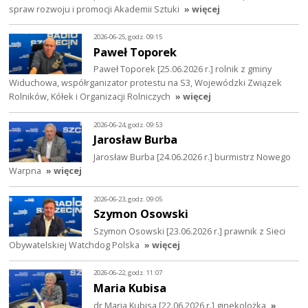
spraw rozwoju i promocji Akademii Sztuki
» więcej
2026-06-25, godz. 09:15
Paweł Toporek
Paweł Toporek [25.06.2026 r.] rolnik z gminy
Widuchowa, współrganizator protestu na S3, Wojewódzki Związek
Rolników, Kółek i Organizacji Rolniczych
» więcej
2026-06-24, godz. 09:53
Jarosław Burba
Jarosław Burba [24.06.2026 r.] burmistrz Nowego
Warpna
» więcej
2026-06-23, godz. 09:05
Szymon Osowski
Szymon Osowski [23.06.2026 r.] prawnik z Sieci
Obywatelskiej Watchdog Polska
» więcej
2026-06-22, godz. 11:07
Maria Kubisa
dr Maria Kubisa [22.06.2026 r.] ginekolożka
»