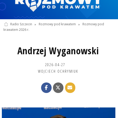
Radio Szczecin
»
Rozmowy pod krawatem
»
Rozmowy pod
krawatem 2026 r.
Andrzej Wyganowski
2026-04-27
WOJCIECH OCHRYMIUK