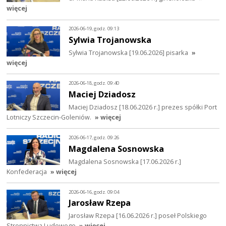
więcej
2026-06-19, godz. 09:13
Sylwia Trojanowska
Sylwia Trojanowska [19.06.2026] pisarka
»
więcej
2026-06-18, godz. 09:40
Maciej Dziadosz
Maciej Dziadosz [18.06.2026 r.] prezes spółki Port
Lotniczy Szczecin-Goleniów.
» więcej
2026-06-17, godz. 09:26
Magdalena Sosnowska
Magdalena Sosnowska [17.06.2026 r.]
Konfederacja
» więcej
2026-06-16, godz. 09:04
Jarosław Rzepa
Jarosław Rzepa [16.06.2026 r.] poseł Polskiego
Stronnictwa Ludowego
» więcej