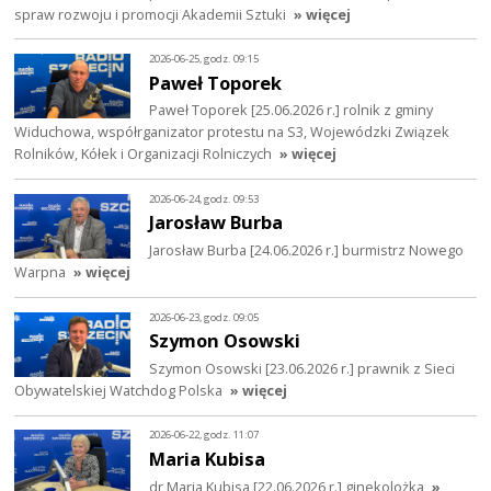
spraw rozwoju i promocji Akademii Sztuki
» więcej
2026-06-25, godz. 09:15
Paweł Toporek
Paweł Toporek [25.06.2026 r.] rolnik z gminy
Widuchowa, współrganizator protestu na S3, Wojewódzki Związek
Rolników, Kółek i Organizacji Rolniczych
» więcej
2026-06-24, godz. 09:53
Jarosław Burba
Jarosław Burba [24.06.2026 r.] burmistrz Nowego
Warpna
» więcej
2026-06-23, godz. 09:05
Szymon Osowski
Szymon Osowski [23.06.2026 r.] prawnik z Sieci
Obywatelskiej Watchdog Polska
» więcej
2026-06-22, godz. 11:07
Maria Kubisa
dr Maria Kubisa [22.06.2026 r.] ginekolożka
»