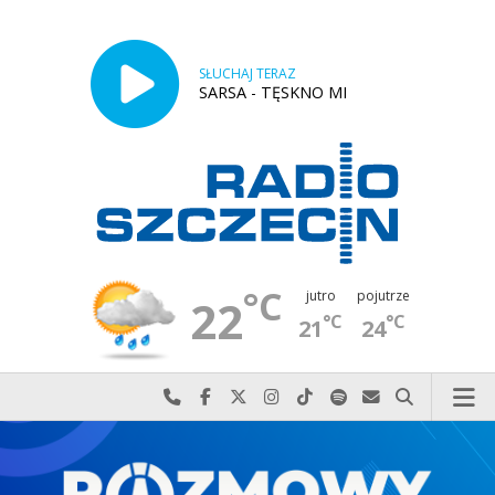
SŁUCHAJ TERAZ
SARSA - TĘSKNO MI
°C
jutro
pojutrze
22
°C
°C
21
24
Najlepiej po prostu do nas zadzwoń
Odwiedź nas na Facebook-u
Odwiedź nas na X
Odwiedź nas na Instagram-ie
Odwiedź nas na TikTok-u
Szukaj nas na Spotify
Wyślij do nas w
Szukaj