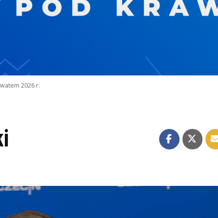
watem 2026 r.
i