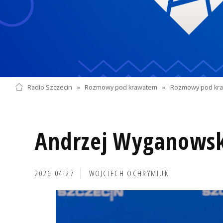
Radio Szczecin
»
Rozmowy pod krawatem
»
Rozmowy pod kra
Andrzej Wyganowsk
2026-04-27
WOJCIECH OCHRYMIUK