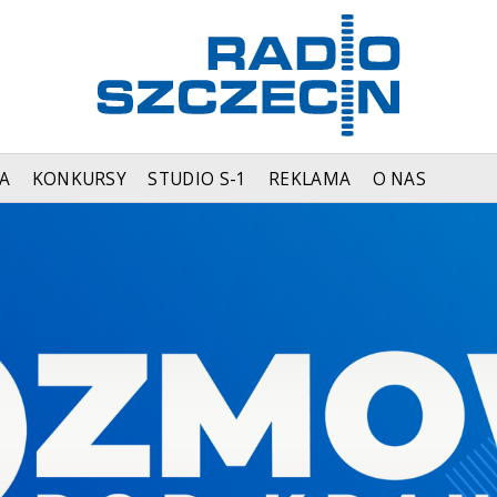
A
KONKURSY
STUDIO S-1
REKLAMA
O NAS