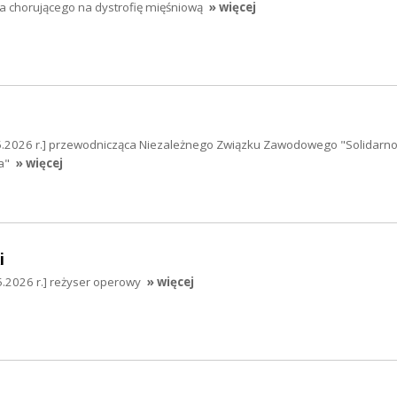
a chorującego na dystrofię mięśniową
» więcej
5.2026 r.] przewodnicząca Niezależnego Związku Zawodowego "Solidarno
a"
» więcej
i
05.2026 r.] reżyser operowy
» więcej