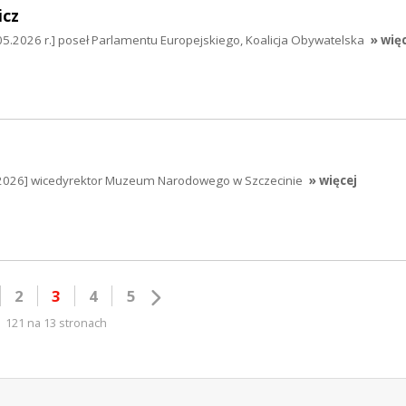
icz
05.2026 r.] poseł Parlamentu Europejskiego, Koalicja Obywatelska
» wię
5.2026] wicedyrektor Muzeum Narodowego w Szczecinie
» więcej
2
3
4
5
121 na 13 stronach